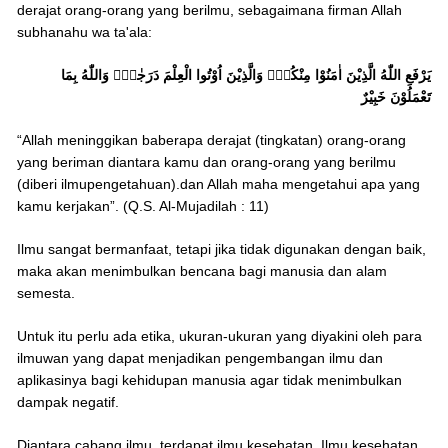
derajat orang-orang yang berilmu, sebagaimana firman Allah
subhanahu wa ta'ala:
يَرْفَعِ اللّٰهُ الَّذِيْنَ اٰمَنُوْا مِنْكُمْۙ وَالَّذِيْنَ اُوْتُوا الْعِلْمَ دَرَجٰتٍۗ وَاللّٰهُ بِمَا
تَعْمَلُوْنَ خَبِيْرٌ
“Allah meninggikan baberapa derajat (tingkatan) orang-orang
yang beriman diantara kamu dan orang-orang yang berilmu
(diberi ilmupengetahuan).dan Allah maha mengetahui apa yang
kamu kerjakan”. (Q.S. Al-Mujadilah : 11)
Ilmu sangat bermanfaat, tetapi jika tidak digunakan dengan baik,
maka akan menimbulkan bencana bagi manusia dan alam
semesta.
Untuk itu perlu ada etika, ukuran-ukuran yang diyakini oleh para
ilmuwan yang dapat menjadikan pengembangan ilmu dan
aplikasinya bagi kehidupan manusia agar tidak menimbulkan
dampak negatif.
Diantara cabang ilmu, terdapat ilmu kesehatan. Ilmu kesehatan