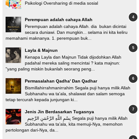
Psikologi Oversharing di media sosial
Perempuan adalah cahaya Allah
Perempuan adalah cahaya Allah. dia bukan dicintai
secara duniawi. Dan mungkin... selama ini kita keliru
memahami maknanya. 1. perempuan buk...
Layla & Majnun
Kenapa Layla dan Majnun Tidak dijodohkan Allah
padahal mereka saling mencintai ? kata majnun:
"yang paling miskin bukanlah seorang peng...
Permasalahan Qadha' Dan Qadhar
Bismillahirrahmanirrahim Segala puji hanya milik Allah
Subhanahu wa ta'ala, shalawat dan salam semoga
tetap tercurah kepada junjungan ki...
Jenis Jin Berdasarkan Tugasnya
بِسْمِ اللَّهِ الرَّحْمَنِ الرَّحِيمِ Segala puji hanya milik Allah
Subhanahu wa ta’ala, kita memuji-Nya, memohon
pertolongan dari-Nya, da...