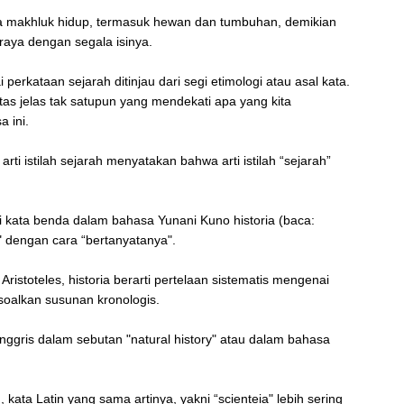
a makhluk hidup, termasuk hewan dan tumbuhan, demikian
aya dengan segala isinya.
rkataan sejarah ditinjau dari segi etimologi atau asal kata.
tas jelas tak satupun yang mendekati apa yang kita
 ini.
 istilah sejarah menyatakan bahwa arti istilah “sejarah”
ari kata benda dalam bahasa Yunani Kuno historia (baca:
ar" dengan cara “bertanyatanya".
ristoteles, historia berarti pertelaan sistematis mengenai
oalkan susunan kronologis.
Inggris dalam sebutan "natural history" atau dalam bahasa
ata Latin yang sama artinya, yakni “scienteia" lebih sering