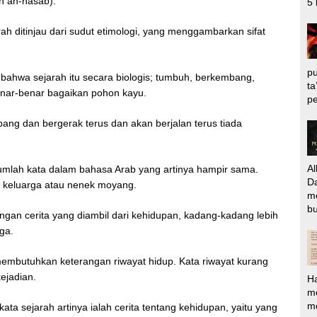
ah an-nasab).
5 
ejarah ditinjau dari sudut etimologi, yang menggambarkan sifat
pu
ahwa sejarah itu secara biologis; tumbuh, berkembang,
ta
benar-benar bagaikan pohon kayu.
pe
g dan bergerak terus dan akan berjalan terus tiada
Al
ejumlah kata dalam bahasa Arab yang artinya hampir sama.
Da
a keluarga atau nenek moyang.
m
bu
dengan cerita yang diambil dari kehidupan, kadang-kadang lebih
rga.
membutuhkan keterangan riwayat hidup. Kata riwayat kurang
kejadian.
H
m
me
ta sejarah artinya ialah cerita tentang kehidupan, yaitu yang