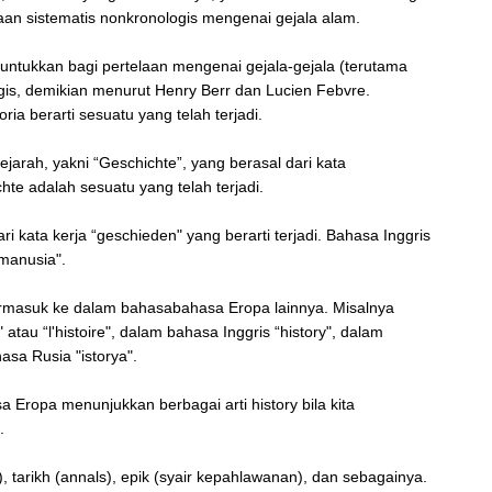
an sistematis nonkronologis mengenai gejala alam.
runtukkan bagi pertelaan mengenai gejala-gejala (terutama
gis, demikian menurut Henry Berr dan Lucien Febvre.
ria berarti sesuatu yang telah terjadi.
arah, yakni “Geschichte”, yang berasal dari kata
chte adalah sesuatu yang telah terjadi.
 kata kerja “geschieden" yang berarti terjadi. Bahasa Inggris
 manusia".
u termasuk ke dalam bahasabahasa Eropa lainnya. Misalnya
atau “l'histoire", dalam bahasa Inggris “history", dalam
asa Rusia "istorya".
 Eropa menunjukkan berbagai arti history bila kita
m.
), tarikh (annals), epik (syair kepahlawanan), dan sebagainya.