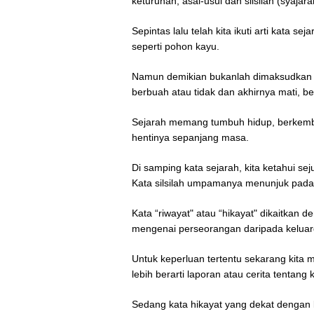
keturunan, asal-usul dan silsilah (syajar
Sepintas lalu telah kita ikuti arti kata s
seperti pohon kayu.
Namun demikian bukanlah dimaksudkan b
berbuah atau tidak dan akhirnya mati, 
Sejarah memang tumbuh hidup, berkemban
hentinya sepanjang masa.
Di samping kata sejarah, kita ketahui s
Kata silsilah umpamanya menunjuk pad
Kata “riwayat" atau “hikayat" dikaitkan 
mengenai perseorangan daripada kelua
Untuk keperluan tertentu sekarang kita 
lebih berarti laporan atau cerita tentang 
Sedang kata hikayat yang dekat dengan ka