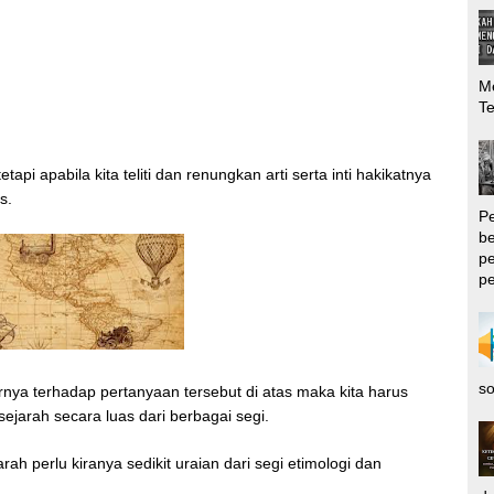
Me
T
api apabila kita teliti dan renungkan arti serta inti hakikatnya
as.
P
be
pe
pe
so
ya terhadap pertanyaan tersebut di atas maka kita harus
jarah secara luas dari berbagai segi.
ah perlu kiranya sedikit uraian dari segi etimologi dan