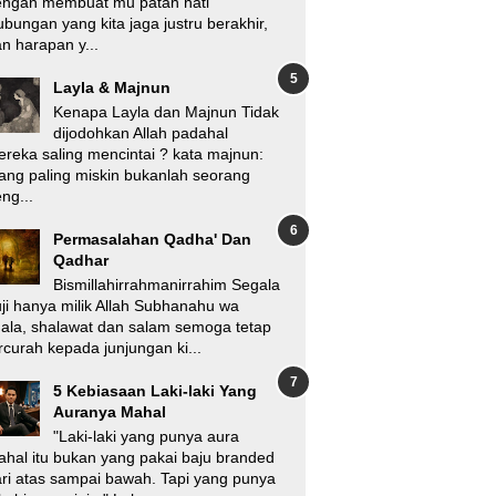
engan membuat mu patah hati
bungan yang kita jaga justru berakhir,
n harapan y...
Layla & Majnun
Kenapa Layla dan Majnun Tidak
dijodohkan Allah padahal
reka saling mencintai ? kata majnun:
ang paling miskin bukanlah seorang
ng...
Permasalahan Qadha' Dan
Qadhar
Bismillahirrahmanirrahim Segala
ji hanya milik Allah Subhanahu wa
'ala, shalawat dan salam semoga tetap
rcurah kepada junjungan ki...
5 Kebiasaan Laki-laki Yang
Auranya Mahal
"Laki-laki yang punya aura
hal itu bukan yang pakai baju branded
ri atas sampai bawah. Tapi yang punya