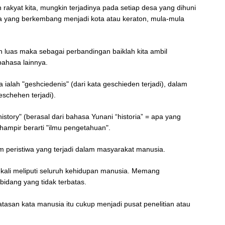
rakyat kita, mungkin terjadinya pada setiap desa yang dihuni
a yang berkembang menjadi kota atau keraton, mula-mula
h luas maka sebagai perbandingan baiklah kita ambil
bahasa lainnya.
ialah "geshciedenis" (dari kata geschieden terjadi), dalam
eschehen terjadi).
story" (berasal dari bahasa Yunani “historia” = apa yang
 hampir berarti "ilmu pengetahuan".
 peristiwa yang terjadi dalam masyarakat manusia.
ekali meliputi seluruh kehidupan manusia. Memang
idang yang tidak terbatas.
asan kata manusia itu cukup menjadi pusat penelitian atau