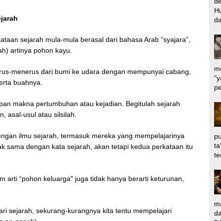
d
Hu
ejarah
da
kataan sejarah mula-mula berasal dari bahasa Arab “syajara”,
arah) artinya pohon kayu.
me
us-menerus dari bumi ke udara dengan mempunyai cabang,
"y
erta buahnya.
pe
mpan makna pertumbuhan atau kejadian. Begitulah sejarah
, asal-usul atau silsilah.
ngan ilmu sejarah, termasuk mereka yang mempelajarinya
pu
ta
ak sama dengan kata sejarah, akan tetapi kedua perkataan itu
te
 arti “pohon keluarga" juga tidak hanya berarti keturunan,
ma
ri sejarah, sekurang-kurangnya kita tentu mempelajari
da