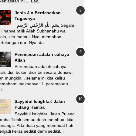
kebiasaan ini..." Lak...
Jenis Jin Berdasarkan
Tugasnya
بِسْمِ اللَّهِ الرَّحْمَنِ الرَّحِيمِ Segala
ji hanya milik Allah Subhanahu wa
’ala, kita memuji-Nya, memohon
rtolongan dari-Nya, da...
Perempuan adalah cahaya
Allah
Perempuan adalah cahaya
lah. dia bukan dicintai secara duniawi.
n mungkin... selama ini kita keliru
emahami maknanya. 1. perempuan
k...
Sayyidul Istighfar: Jalan
Pulang Hamba
Sayyidul Istighfar: Jalan Pulang
amba Tidak semua dosa membuat kita
enangis. Ada dosa yang membuat hati
njadi keras sedikit demi sedikit...