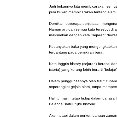
Jadi bukannya kita membicarakan semu
pula bukan membicarakan tentang alam r
Demikian beberapa penjelasan mengenai pe
Namun arti dari semua kata tersebut di a
maksudkan dengan kata “sejarah” dewasa
Kebanyakan buku yang mengungkapkan arti
tergantung pada pemikiran barat.
Kata Inggris history (sejarah) berasal d
istoria) yang kurang lebih berarti “belaj
Dalam penggunaannya oleh filsuf Yunani A
seperangkat gejala alam, tanpa mempers
Hal itu masih tetap hidup dalam bahasa 
Belanda "natuurlijke historie”.
Akan tetapi dalam perkembangan zaman, k