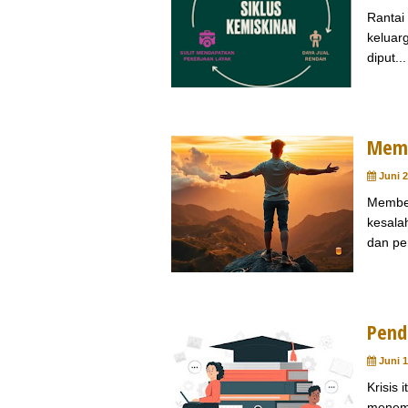
Rantai 
keluarg
diput...
Memb
Juni 2
Member
kesala
dan pe
Pend
Juni 1
Krisis 
menemu