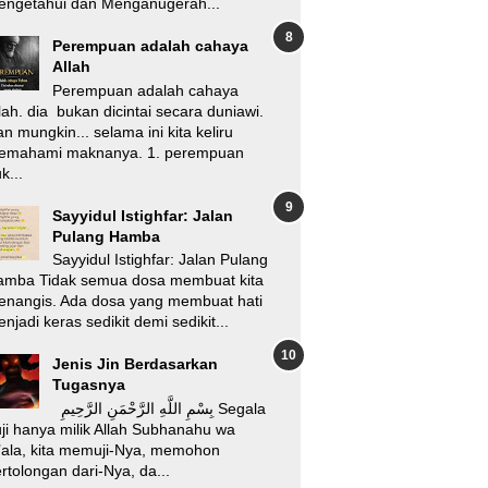
engetahui dan Menganugerah...
Perempuan adalah cahaya
Allah
Perempuan adalah cahaya
lah. dia bukan dicintai secara duniawi.
n mungkin... selama ini kita keliru
emahami maknanya. 1. perempuan
k...
Sayyidul Istighfar: Jalan
Pulang Hamba
Sayyidul Istighfar: Jalan Pulang
amba Tidak semua dosa membuat kita
enangis. Ada dosa yang membuat hati
njadi keras sedikit demi sedikit...
Jenis Jin Berdasarkan
Tugasnya
بِسْمِ اللَّهِ الرَّحْمَنِ الرَّحِيمِ Segala
ji hanya milik Allah Subhanahu wa
’ala, kita memuji-Nya, memohon
rtolongan dari-Nya, da...