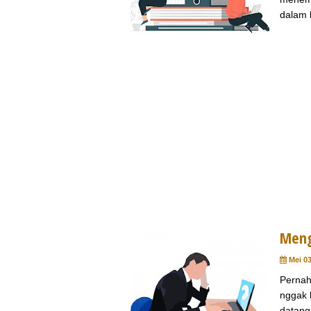
dalam k
Meng
Mei 03
Pernah
nggak 
datang 