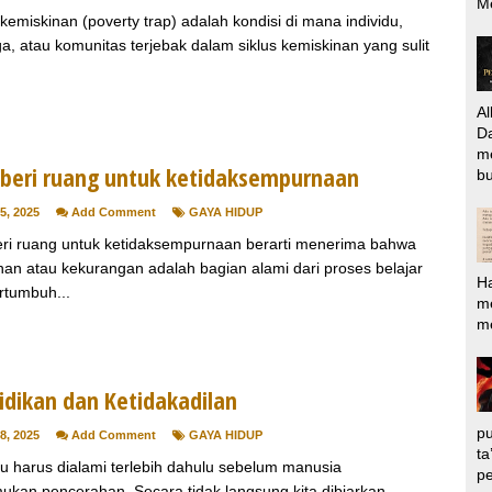
M
kemiskinan (poverty trap) adalah kondisi di mana individu,
a, atau komunitas terjebak dalam siklus kemiskinan yang sulit
Al
Da
m
eri ruang untuk ketidaksempurnaan
bu
5, 2025
Add Comment
GAYA HIDUP
i ruang untuk ketidaksempurnaan berarti menerima bahwa
han atau kekurangan adalah bagian alami dari proses belajar
H
rtumbuh...
m
me
idikan dan Ketidakadilan
pu
8, 2025
Add Comment
GAYA HIDUP
ta
itu harus dialami terlebih dahulu sebelum manusia
pe
kan pencerahan. Secara tidak langsung kita dibiarkan