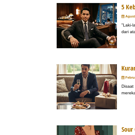
5 Ke
Agust
"Laki-
dari at
Kura
Februa
Disaat
mereka
Sour