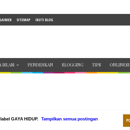
CLAIMER
SITEMAP
IKUTI BLOG
 ISLAM
PENDIDIKAN
BLOGGING
TIPS
ONLINES
 label
GAYA HIDUP
.
Tampilkan semua postingan
P