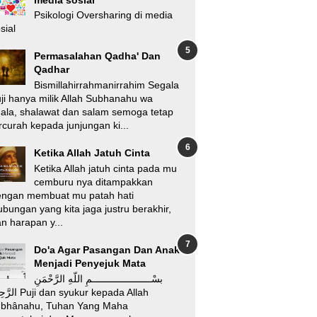
Psikologi Oversharing di media
sial
Permasalahan Qadha' Dan
Qadhar
Bismillahirrahmanirrahim Segala
ji hanya milik Allah Subhanahu wa
'ala, shalawat dan salam semoga tetap
rcurah kepada junjungan ki...
Ketika Allah Jatuh Cinta
Ketika Allah jatuh cinta pada mu
cemburu nya ditampakkan
engan membuat mu patah hati
bungan yang kita jaga justru berakhir,
n harapan y...
Do'a Agar Pasangan Dan Anak
Menjadi Penyejuk Mata
بسْـــــــــــــــــــــمِ اللّهِ الرَّحْمَنِ
i dan syukur kepada Allah
ubhânahu, Tuhan Yang Maha