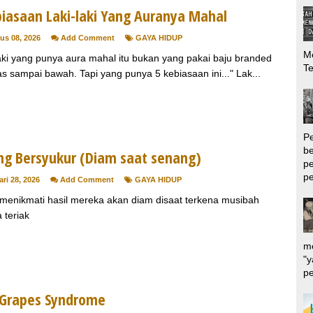
biasaan Laki-laki Yang Auranya Mahal
us 08, 2026
Add Comment
GAYA HIDUP
Me
laki yang punya aura mahal itu bukan yang pakai baju branded
T
as sampai bawah. Tapi yang punya 5 kebiasaan ini..." Lak...
P
be
ng Bersyukur (Diam saat senang)
pe
pe
ri 28, 2026
Add Comment
GAYA HIDUP
 menikmati hasil mereka akan diam disaat terkena musibah
 teriak
me
"y
pe
 Grapes Syndrome