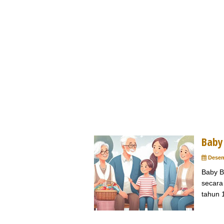
Baby
Desem
Baby B
secara
tahun 