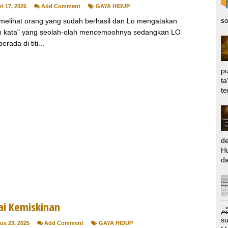
i 17, 2026
Add Comment
GAYA HIDUP
so
 melihat orang yang sudah berhasil dan Lo mengatakan
 kata" yang seolah-olah mencemoohnya sedangkan LO
erada di titi...
pu
ta
te
d
Hu
da
ai Kemiskinan
الرَّحِيْم Puj
s
us 23, 2025
Add Comment
GAYA HIDUP