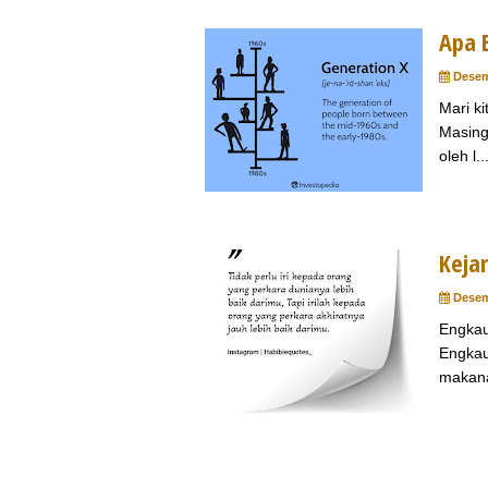
Apa B
Desem
Mari k
Masing
oleh l..
Kejar
Desem
Engkau
Engkau
makana