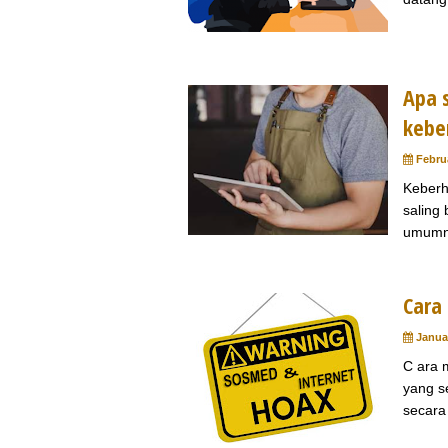
Apa 
kebe
Februa
Keberh
saling
umumny
Cara
Januar
C ara 
yang s
secara 