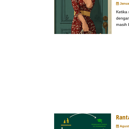
Januar
Ketika
dengan
masih b
Rant
Agust