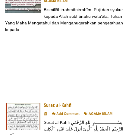
AGAMA ISLAM
Bismillâhirrahmânirrahîm. Puji dan syukur
kepada Allah subhânahu wata’âla, Tuhan
Yang Maha Mengetahui dan Menganugerahkan pengetahuan
kepada...
Surat al-Kahfi
Add Comment
AGAMA ISLAM
Surat al-Kahfi بِسْــــــــــــــــــمِ اللهِ الرَّحْمَنِ
الرَّحِيْمِ ٱلْحَمْدُ لِلَّهِ ٱلَّذِىٓ أَنزَلَ عَلَىٰ عَبْدِهِ ٱلْكِتَٰبَ