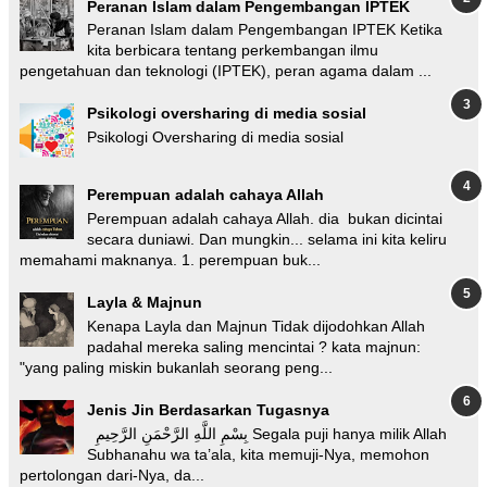
Peranan Islam dalam Pengembangan IPTEK
Peranan Islam dalam Pengembangan IPTEK Ketika
kita berbicara tentang perkembangan ilmu
pengetahuan dan teknologi (IPTEK), peran agama dalam ...
Psikologi oversharing di media sosial
Psikologi Oversharing di media sosial
Perempuan adalah cahaya Allah
Perempuan adalah cahaya Allah. dia bukan dicintai
secara duniawi. Dan mungkin... selama ini kita keliru
memahami maknanya. 1. perempuan buk...
Layla & Majnun
Kenapa Layla dan Majnun Tidak dijodohkan Allah
padahal mereka saling mencintai ? kata majnun:
"yang paling miskin bukanlah seorang peng...
Jenis Jin Berdasarkan Tugasnya
بِسْمِ اللَّهِ الرَّحْمَنِ الرَّحِيمِ Segala puji hanya milik Allah
Subhanahu wa ta’ala, kita memuji-Nya, memohon
pertolongan dari-Nya, da...