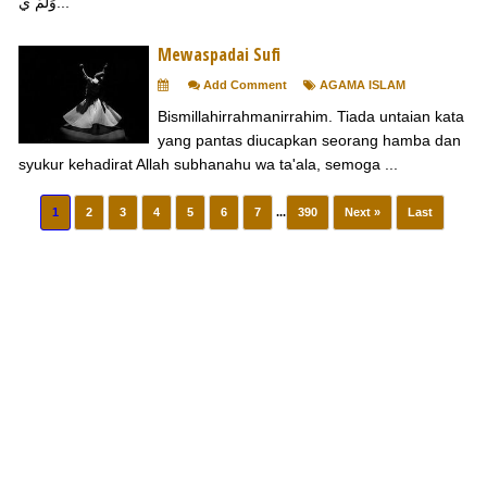
وَلَمْ ي...
Mewaspadai Sufi
Add Comment
AGAMA ISLAM
Bismillahirrahmanirrahim. Tiada untaian kata
yang pantas diucapkan seorang hamba dan
syukur kehadirat Allah subhanahu wa ta'ala, semoga ...
1
2
3
4
5
6
7
...
390
Next »
Last