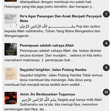
ditampakkan dengan membuat mu patah hati
Hubungan yang kita jaga justru berakhir, dan harapan y...
Do'a Agar Pasangan Dan Anak Menjadi Penyejuk
Mata
بسْـــــــــــــــــــــمِ اللّهِ الرَّحْمَنِ الرَّحِيْم Puji dan syukur
kepada Allah subhânahu, Tuhan Yang Maha Mengetahui dan
Menganugerah...
Perempuan adalah cahaya Allah
Perempuan adalah cahaya Allah. dia bukan dicintai
secara duniawi. Dan mungkin... selama ini kita keliru
memahami maknanya. 1. perempuan buk...
Sayyidul Istighfar: Jalan Pulang Hamba
Sayyidul Istighfar: Jalan Pulang Hamba Tidak semua
dosa membuat kita menangis. Ada dosa yang
membuat hati menjadi keras sedikit demi sedikit...
Jenis Jin Berdasarkan Tugasnya
بِسْمِ اللَّهِ الرَّحْمَنِ الرَّحِيمِ Segala puji hanya milik Allah
Subhanahu wa ta’ala, kita memuji-Nya, memohon
pertolongan dari-Nya, da...