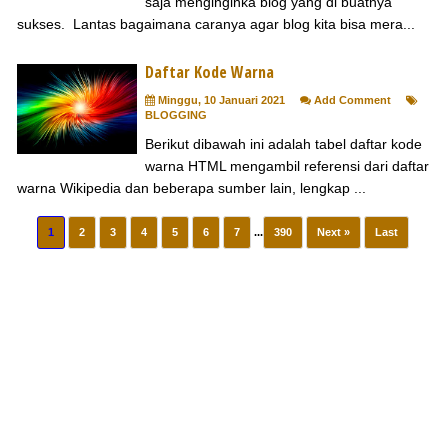
saja menginginka blog yang di buatnya
sukses. Lantas bagaimana caranya agar blog kita bisa mera...
Daftar Kode Warna
Minggu, 10 Januari 2021
Add Comment
BLOGGING
Berikut dibawah ini adalah tabel daftar kode
warna HTML mengambil referensi dari daftar
warna Wikipedia dan beberapa sumber lain, lengkap ...
1
2
3
4
5
6
7
...
390
Next »
Last