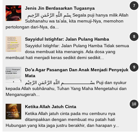
Jenis Jin Berdasarkan Tugasnya
بِسْمِ اللَّهِ الرَّحْمَنِ الرَّحِيمِ Segala puji hanya milik Allah
Subhanahu wa ta’ala, kita memuji-Nya, memohon
pertolongan dari-Nya, da...
Sayyidul Istighfar: Jalan Pulang Hamba
Sayyidul Istighfar: Jalan Pulang Hamba Tidak semua
dosa membuat kita menangis. Ada dosa yang
membuat hati menjadi keras sedikit demi sedikit...
Do'a Agar Pasangan Dan Anak Menjadi Penyejuk
Mata
بسْـــــــــــــــــــــمِ اللّهِ الرَّحْمَنِ الرَّحِيْم Puji dan syukur
kepada Allah subhânahu, Tuhan Yang Maha Mengetahui dan
Menganugerah...
Ketika Allah Jatuh Cinta
Ketika Allah jatuh cinta pada mu cemburu nya
ditampakkan dengan membuat mu patah hati
Hubungan yang kita jaga justru berakhir, dan harapan y...