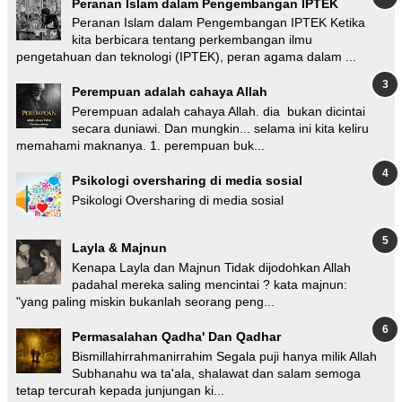
Peranan Islam dalam Pengembangan IPTEK
Peranan Islam dalam Pengembangan IPTEK Ketika
kita berbicara tentang perkembangan ilmu
pengetahuan dan teknologi (IPTEK), peran agama dalam ...
Perempuan adalah cahaya Allah
Perempuan adalah cahaya Allah. dia bukan dicintai
secara duniawi. Dan mungkin... selama ini kita keliru
memahami maknanya. 1. perempuan buk...
Psikologi oversharing di media sosial
Psikologi Oversharing di media sosial
Layla & Majnun
Kenapa Layla dan Majnun Tidak dijodohkan Allah
padahal mereka saling mencintai ? kata majnun:
"yang paling miskin bukanlah seorang peng...
Permasalahan Qadha' Dan Qadhar
Bismillahirrahmanirrahim Segala puji hanya milik Allah
Subhanahu wa ta'ala, shalawat dan salam semoga
tetap tercurah kepada junjungan ki...