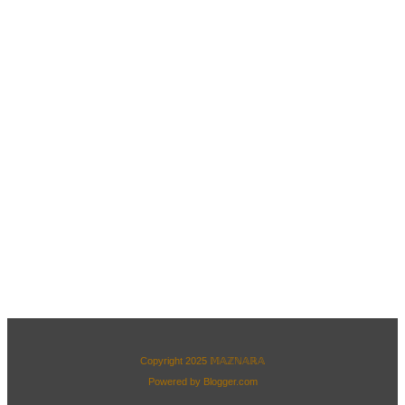
Copyright 2025
𝕄𝔸ℤℕ𝔸ℝ𝔸
Powered by
Blogger.com