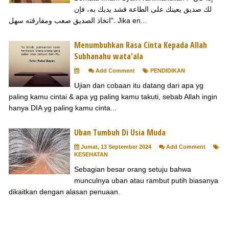
لك صديق يعينك على الطاعة فشد يديك به، فإن
اتخاذ الصديق صعب ومفارقته سهل". Jika en...
Menumbuhkan Rasa Cinta Kepada Allah
Subhanahu wata'ala
Add Comment
PENDIDIKAN
Ujian dan cobaan itu datang dari apa yg
paling kamu cintai & apa yg paling kamu takuti, sebab Allah ingin
hanya DIA yg paling kamu cinta...
Uban Tumbuh Di Usia Muda
Jumat, 13 September 2024
Add Comment
KESEHATAN
Sebagian besar orang setuju bahwa
munculnya uban atau rambut putih biasanya
dikaitkan dengan alasan penuaan.