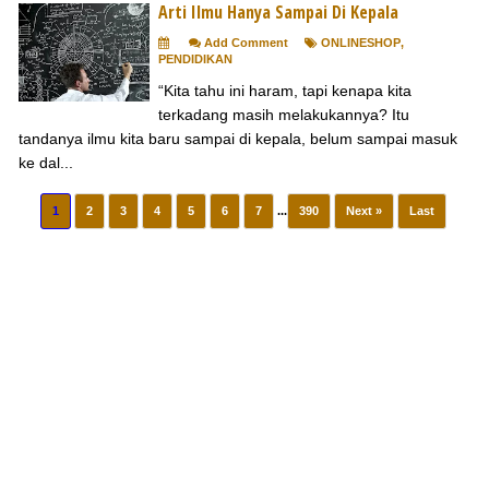
Arti Ilmu Hanya Sampai Di Kepala
Add Comment
ONLINESHOP
,
PENDIDIKAN
“Kita tahu ini haram, tapi kenapa kita
terkadang masih melakukannya? Itu
tandanya ilmu kita baru sampai di kepala, belum sampai masuk
ke dal...
1
2
3
4
5
6
7
...
390
Next »
Last