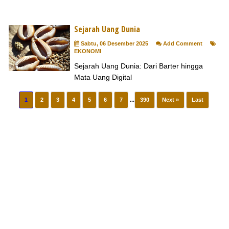
Sejarah Uang Dunia
Sabtu, 06 Desember 2025
Add Comment
EKONOMI
Sejarah Uang Dunia: Dari Barter hingga
Mata Uang Digital
1
2
3
4
5
6
7
...
390
Next »
Last