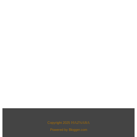
Copyright 2025
𝕄𝔸ℤℕ𝔸ℝ𝔸
Powered by
Blogger.com