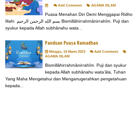
Add Comment
AGAMA ISLAM
Puasa Menahan Diri Demi Menggapai Ridho
Illahi بسم الله الرحمن الرحيم Bismillâhirrahmânirrahîm. Puji dan
syukur kepada Allah subhânahu wata...
Panduan Puasa Ramadhan
Minggu, 19 Maret 2023
Add Comment
AGAMA ISLAM
Bismillâhirrahmânirrahîm. Puji dan syukur
kepada Allah subhânahu wata’âla, Tuhan
Yang Maha Mengetahui dan Menganugerahkan pengetahuan
kepada...