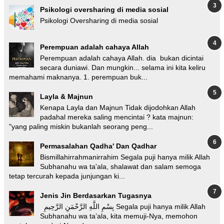
Psikologi oversharing di media sosial
Psikologi Oversharing di media sosial
Perempuan adalah cahaya Allah
Perempuan adalah cahaya Allah. dia bukan dicintai
secara duniawi. Dan mungkin... selama ini kita keliru
memahami maknanya. 1. perempuan buk...
Layla & Majnun
Kenapa Layla dan Majnun Tidak dijodohkan Allah
padahal mereka saling mencintai ? kata majnun:
"yang paling miskin bukanlah seorang peng...
Permasalahan Qadha' Dan Qadhar
Bismillahirrahmanirrahim Segala puji hanya milik Allah
Subhanahu wa ta'ala, shalawat dan salam semoga
tetap tercurah kepada junjungan ki...
Jenis Jin Berdasarkan Tugasnya
بِسْمِ اللَّهِ الرَّحْمَنِ الرَّحِيمِ Segala puji hanya milik Allah
Subhanahu wa ta’ala, kita memuji-Nya, memohon