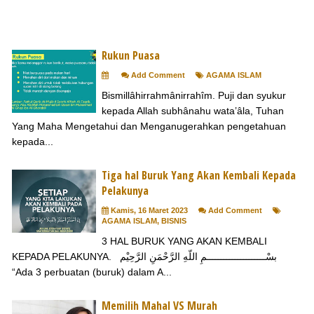
Rukun Puasa
Add Comment
AGAMA ISLAM
Bismillâhirrahmânirrahîm. Puji dan syukur
kepada Allah subhânahu wata’âla, Tuhan
Yang Maha Mengetahui dan Menganugerahkan pengetahuan
kepada...
Tiga hal Buruk Yang Akan Kembali Kepada
Pelakunya
Kamis, 16 Maret 2023
Add Comment
AGAMA ISLAM
,
BISNIS
3 HAL BURUK YANG AKAN KEMBALI
KEPADA PELAKUNYA. بسْـــــــــــــــــــــمِ اللّهِ الرَّحْمَنِ الرَّحِيْم
“Ada 3 perbuatan (buruk) dalam A...
Memilih Mahal VS Murah