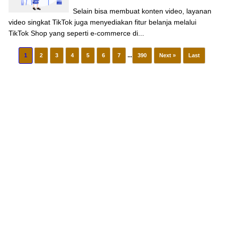
Selain bisa membuat konten video, layanan
video singkat TikTok juga menyediakan fitur belanja melalui
TikTok Shop yang seperti e-commerce di...
1
2
3
4
5
6
7
...
390
Next »
Last