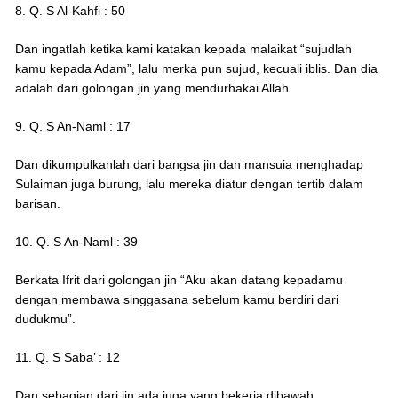
8. Q. S Al-Kahfi : 50
Dan ingatlah ketika kami katakan kepada malaikat “sujudlah
kamu kepada Adam”, lalu merka pun sujud, kecuali iblis. Dan dia
adalah dari golongan jin yang mendurhakai Allah.
9. Q. S An-Naml : 17
Dan dikumpulkanlah dari bangsa jin dan mansuia menghadap
Sulaiman juga burung, lalu mereka diatur dengan tertib dalam
barisan.
10. Q. S An-Naml : 39
Berkata Ifrit dari golongan jin “Aku akan datang kepadamu
dengan membawa singgasana sebelum kamu berdiri dari
dudukmu”.
11. Q. S Saba’ : 12
Dan sebagian dari jin ada juga yang bekerja dibawah