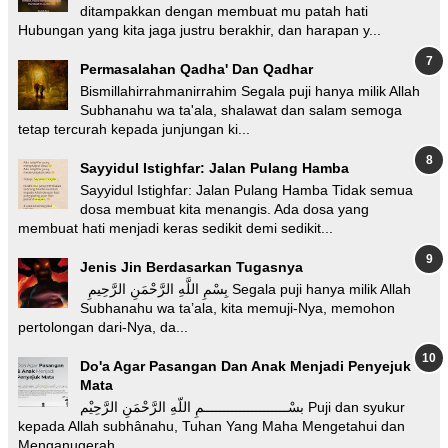
ditampakkan dengan membuat mu patah hati
Hubungan yang kita jaga justru berakhir, dan harapan y...
Permasalahan Qadha' Dan Qadhar
Bismillahirrahmanirrahim Segala puji hanya milik Allah
Subhanahu wa ta'ala, shalawat dan salam semoga
tetap tercurah kepada junjungan ki...
Sayyidul Istighfar: Jalan Pulang Hamba
Sayyidul Istighfar: Jalan Pulang Hamba Tidak semua
dosa membuat kita menangis. Ada dosa yang
membuat hati menjadi keras sedikit demi sedikit...
Jenis Jin Berdasarkan Tugasnya
بِسْمِ اللَّهِ الرَّحْمَنِ الرَّحِيمِ Segala puji hanya milik Allah
Subhanahu wa ta’ala, kita memuji-Nya, memohon
pertolongan dari-Nya, da...
Do'a Agar Pasangan Dan Anak Menjadi Penyejuk
Mata
بسْـــــــــــــــــــــمِ اللّهِ الرَّحْمَنِ الرَّحِيْم Puji dan syukur
kepada Allah subhânahu, Tuhan Yang Maha Mengetahui dan
Menganugerah...