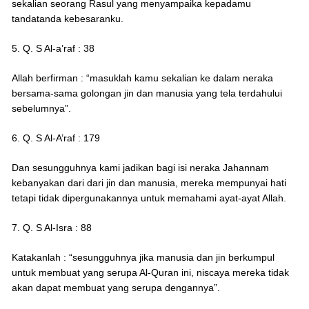
sekalian seorang Rasul yang menyampaika kepadamu
tandatanda kebesaranku.
5. Q. S Al-a’raf : 38
Allah berfirman : “masuklah kamu sekalian ke dalam neraka
bersama-sama golongan jin dan manusia yang tela terdahului
sebelumnya”.
6. Q. S Al-A’raf : 179
Dan sesungguhnya kami jadikan bagi isi neraka Jahannam
kebanyakan dari dari jin dan manusia, mereka mempunyai hati
tetapi tidak dipergunakannya untuk memahami ayat-ayat Allah.
7. Q. S Al-Isra : 88
Katakanlah : “sesungguhnya jika manusia dan jin berkumpul
untuk membuat yang serupa Al-Quran ini, niscaya mereka tidak
akan dapat membuat yang serupa dengannya”.