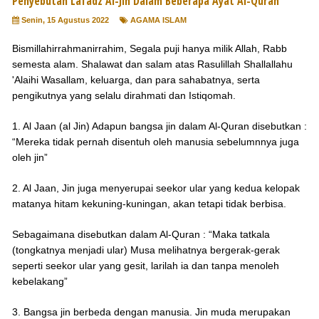
Penyebutan Lafadz Al-Jin Dalam Beberapa Ayat Al-Quran
Senin, 15 Agustus 2022
AGAMA ISLAM
Bismillahirrahmanirrahim, Segala puji hanya milik Allah, Rabb
semesta alam. Shalawat dan salam atas Rasulillah Shallallahu
'Alaihi Wasallam, keluarga, dan para sahabatnya, serta
pengikutnya yang selalu dirahmati dan Istiqomah.
1. Al Jaan (al Jin) Adapun bangsa jin dalam Al-Quran disebutkan :
“Mereka tidak pernah disentuh oleh manusia sebelumnnya juga
oleh jin”
2. Al Jaan, Jin juga menyerupai seekor ular yang kedua kelopak
matanya hitam kekuning-kuningan, akan tetapi tidak berbisa.
Sebagaimana disebutkan dalam Al-Quran : “Maka tatkala
(tongkatnya menjadi ular) Musa melihatnya bergerak-gerak
seperti seekor ular yang gesit, larilah ia dan tanpa menoleh
kebelakang”
3. Bangsa jin berbeda dengan manusia. Jin muda merupakan