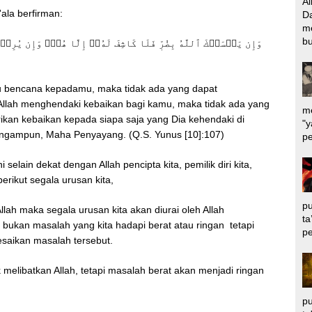
Al
ala berfirman:
Da
m
bu
وَإِن يَمۡسَسۡكَ ٱللَّهُ بِضُرّٖ فَلَا كَاشِفَ لَهُۥٓ إِلَّا هُوَۖ وَإِن يُرِدۡك
tu bencana kepadamu, maka tidak ada yang dapat
 Allah menghendaki kebaikan bagi kamu, maka tidak ada yang
me
kan kebaikan kepada siapa saja yang Dia kehendaki di
"y
gampun, Maha Penyayang. (Q.S. Yunus [10]:107)
pe
i selain dekat dengan Allah pencipta kita, pemilik diri kita,
rikut segala urusan kita,
pu
llah maka segala urusan kita akan diurai oleh Allah
ta
ukan masalah yang kita hadapi berat atau ringan tetapi
pe
esaikan masalah tersebut.
k melibatkan Allah, tetapi masalah berat akan menjadi ringan
pu