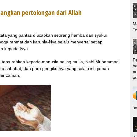
ngkan pertolongan dari Allah
Me
T
n kata yang pantas diucapkan seorang hamba dan syukur
moga rahmat dan karunia-Nya selalu menyertai setiap
an kepada-Nya.
P
tap tercurahkan kepada manusia paling mulia, Nabi Muhammad
be
 para sahabat, dan para pengikutnya yang selalu istiqamah
pe
hir zaman.
pe
so