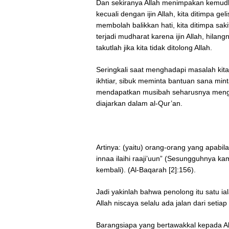
Dan sekiranya Allah menimpakan kemud
kecuali dengan ijin Allah, kita ditimpa g
membolah balikkan hati, kita ditimpa sa
terjadi mudharat karena ijin Allah, hila
takutlah jika kita tidak ditolong Allah.
Seringkali saat menghadapi masalah kita 
ikhtiar, sibuk meminta bantuan sana minta
mendapatkan musibah seharusnya mengi
diajarkan dalam al-Qur’an.
Artinya: (yaitu) orang-orang yang apabi
innaa ilaihi raaji’uun” (Sesungguhnya k
kembali). (Al-Baqarah [2]:156).
Jadi yakinlah bahwa penolong itu satu i
Allah niscaya selalu ada jalan dari seti
Barangsiapa yang bertawakkal kepada A