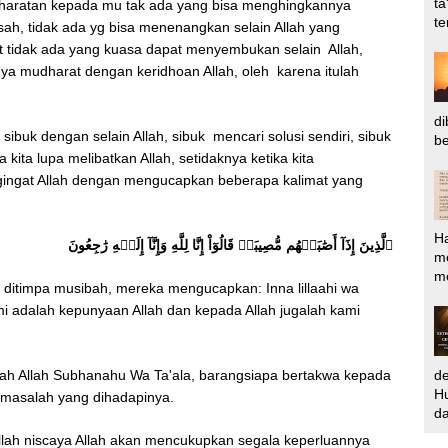
ta
haratan kepada mu tak ada yang bisa menghingkannya
te
elisah, tidak ada yg bisa menenangkan selain Allah yang
kit tidak ada yang kuasa dapat menyembukan selain Allah,
ngnya mudharat dengan keridhoan Allah, oleh karena itulah
di
sibuk dengan selain Allah, sibuk mencari solusi sendiri, sibuk
be
 kita lupa melibatkan Allah, setidaknya ketika kita
ngat Allah dengan mengucapkan beberapa kalimat yang
H
ٱلَّذِينَ إِذَآ أَصَٰبَتۡهُم مُّصِيبَةٞ قَالُوٓاْ إِنَّا لِلَّهِ وَإِنَّآ إِلَيۡهِ رَٰجِعُونَ
m
me
la ditimpa musibah, mereka mengucapkan: Inna lillaahi wa
ami adalah kepunyaan Allah dan kepada Allah jugalah kami
alah Allah Subhanahu Wa Ta'ala, barangsiapa bertakwa kepada
d
Hu
ap masalah yang dihadapinya.
da
llah niscaya Allah akan mencukupkan segala keperluannya