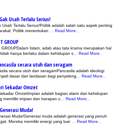
 Gak Usah Terlalu Serius!
ak Usah Terlalu Serius!Politik adalah salah satu aspek penting
rakat. Politik menentukan …
Read More...
FT GROUP
 GROUPDalam Islam, adab atau tata krama merupakan hal
 tidak hanya berlaku dalam kehidupan s…
Read More...
casila secara utuh dan seragam
ila secara utuh dan seragamPancasila adalah ideologi
njadi dasar dan landasan bagi penyeleng…
Read More...
ari Sekadar Omzet
 Sekadar OmzetImpian adalah bagian alami dari kehidupan
ang memiliki impian dan harapan u…
Read More...
 Generasi Muda!
enerasi Muda!Generasi muda adalah generasi yang penuh
at. Mereka memiliki energi yang luar …
Read More...