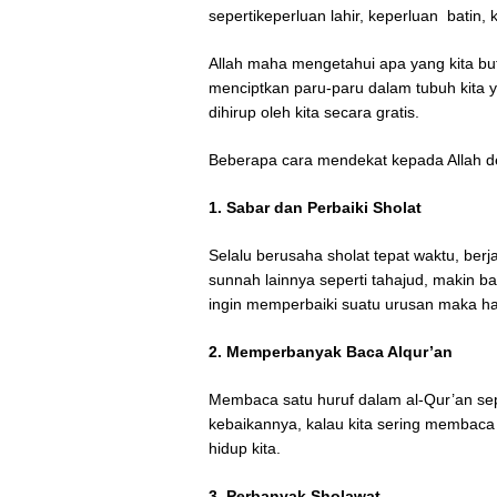
sepertikeperluan lahir, keperluan batin, k
Allah maha mengetahui apa yang kita b
menciptkan paru-paru dalam tubuh kita
dihirup oleh kita secara gratis.
Beberapa cara mendekat kepada Allah d
1. Sabar dan Perbaiki Sholat
Selalu berusaha sholat tepat waktu, be
sunnah lainnya seperti tahajud, makin b
ingin memperbaiki suatu urusan maka hal
2. Memperbanyak Baca Alqur’an
Membaca satu huruf dalam al-Qur’an sepe
kebaikannya, kalau kita sering membac
hidup kita.
3. Perbanyak Sholawat