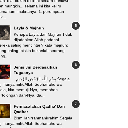
lah. dia bukan dicintai secara duniawi.
n mungkin... selama ini kita keliru
emahami maknanya. 1. perempuan
k...
Layla & Majnun
Kenapa Layla dan Majnun Tidak
dijodohkan Allah padahal
reka saling mencintai ? kata majnun:
ang paling miskin bukanlah seorang
ng...
Jenis Jin Berdasarkan
Tugasnya
بِسْمِ اللَّهِ الرَّحْمَنِ الرَّحِيمِ Segala
ji hanya milik Allah Subhanahu wa
’ala, kita memuji-Nya, memohon
rtolongan dari-Nya, da...
Permasalahan Qadha' Dan
Qadhar
Bismillahirrahmanirrahim Segala
ji hanya milik Allah Subhanahu wa