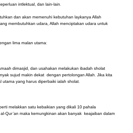
eperluan intlektual, dan lain-lain.
utuhkan dan akan memenuhi kebutuhan laykanya Allah
 yang membutuhkan udara, Allah menciptakan udara untuk
engan lima malan utama:
rjamaah dimasjid, dan usahakan melakukan ibadah sholat
anyak sujud makin dekat dengan pertolongan Allah. Jika kita
 utama yang harus diperbaiki ialah sholat.
rti melakkan satu kebaikian yang dikali 10 pahala
a al-Qur’an maka kemungkinan akan banyak keajaiban dalam