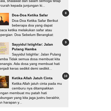
'ala, shalawat dan salam semoga tetap
rcurah kepada junjungan ki...
Doa-Doa Ketika Safar
Doa-Doa Ketika Safar Berikut
beberapa doa yang dapat
baca ketika melakukan safar atau
pergian: Doa Sebelum Berangkat:
Sayyidul Istighfar: Jalan
Pulang Hamba
Sayyidul Istighfar: Jalan Pulang
amba Tidak semua dosa membuat kita
enangis. Ada dosa yang membuat hati
njadi keras sedikit demi sedikit...
Ketika Allah Jatuh Cinta
Ketika Allah jatuh cinta pada mu
cemburu nya ditampakkan
engan membuat mu patah hati
bungan yang kita jaga justru berakhir,
n harapan y...