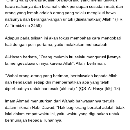
“Orang yang cerdas adalah orang-orang yang menundukkan
hawa nafsunya dan beramal untuk persiapan sesudah mati, dan
orang yang lemah adalah orang yang selalu mengikuti hawa
nafsunya dan berangan-angan untuk (diselamatkan) Allah.” (HR.
At Tirmidzi no 2459).
Adapun pada tulisan ini akan fokus membahas cara mengobati
hati dengan poin pertama, yaitu melakukan muhasabah.
Al-Hasan berkata, “Orang mukmin itu selalu mengurusi jiwanya.
Ia mengevaluasi dirinya karena Allah”. Allah berfirman:
“Wahai orang-orang yang beriman, bertakwalah kepada Allah
dan hendaklah setiap diri memperhatikan apa yang telah
diperbuatnya untuk hari esok (akhirat).” (QS. Al-Hasyr [59]: 18)
Imam Ahmad menuturkan dari Wahab bahwasannya tertulis
dalam hikmah Nabi Dawud, “Hak bagi orang berakal adalah tidak
lalai dalam empat waktu ini, yaitu waktu yang digunakan untuk
bermunajah kepada Tuhannya,