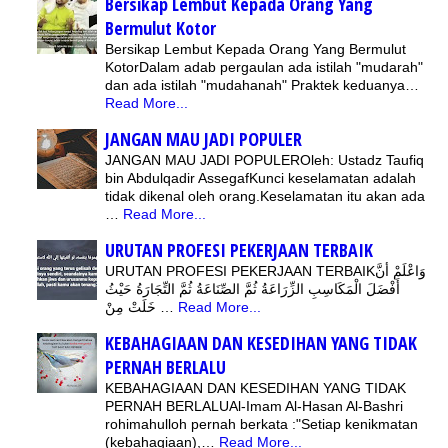
Bersikap Lembut Kepada Orang Yang
Bermulut Kotor
Bersikap Lembut Kepada Orang Yang Bermulut
KotorDalam adab pergaulan ada istilah "mudarah"
dan ada istilah "mudahanah" Praktek keduanya…
Read More...
JANGAN MAU JADI POPULER
JANGAN MAU JADI POPULEROleh: Ustadz Taufiq
bin Abdulqadir AssegafKunci keselamatan adalah
tidak dikenal oleh orang.Keselamatan itu akan ada
…
Read More...
URUTAN PROFESI PEKERJAAN TERBAIK
URUTAN PROFESI PEKERJAAN TERBAIKوَاعْلَمْ أَنَّ
أَفْضَلَ الْمَكَاسِبِ الزِّرَاعَةُ ثُمَّ الصِّنَاعَةُ ثُمَّ التِّجَارَةُ حَيْثُ
خَلَتْ مِنْ …
Read More...
KEBAHAGIAAN DAN KESEDIHAN YANG TIDAK
PERNAH BERLALU
KEBAHAGIAAN DAN KESEDIHAN YANG TIDAK
PERNAH BERLALUAl-Imam Al-Hasan Al-Bashri
rohimahulloh pernah berkata :"Setiap kenikmatan
(kebahagiaan),…
Read More...