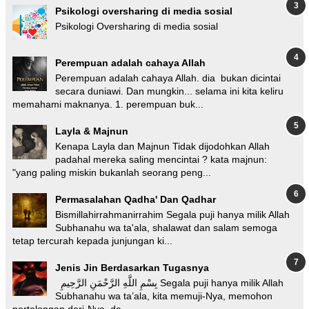
Psikologi oversharing di media sosial
Psikologi Oversharing di media sosial
Perempuan adalah cahaya Allah
Perempuan adalah cahaya Allah. dia bukan dicintai
secara duniawi. Dan mungkin... selama ini kita keliru
memahami maknanya. 1. perempuan buk...
Layla & Majnun
Kenapa Layla dan Majnun Tidak dijodohkan Allah
padahal mereka saling mencintai ? kata majnun:
"yang paling miskin bukanlah seorang peng...
Permasalahan Qadha' Dan Qadhar
Bismillahirrahmanirrahim Segala puji hanya milik Allah
Subhanahu wa ta'ala, shalawat dan salam semoga
tetap tercurah kepada junjungan ki...
Jenis Jin Berdasarkan Tugasnya
بِسْمِ اللَّهِ الرَّحْمَنِ الرَّحِيمِ Segala puji hanya milik Allah
Subhanahu wa ta’ala, kita memuji-Nya, memohon
pertolongan dari-Nya, da...