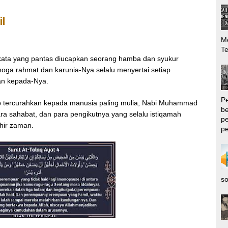
l
Me
T
n kata yang pantas diucapkan seorang hamba dan syukur
moga rahmat dan karunia-Nya selalu menyertai setiap
an kepada-Nya.
P
tap tercurahkan kepada manusia paling mulia, Nabi Muhammad
be
 para sahabat, dan para pengikutnya yang selalu istiqamah
pe
hir zaman.
pe
so