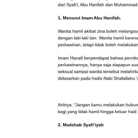
dari Syafi’i, Abu Hanifah dan Muhamma
1. Menurut Imam Abu Hanifah.
Wanita hamil akibat zina boleh melangs
dengan laki-laki lain. Wanita hamil kare
perkawinan, tetapi tidak boleh melakuk
Imam Hanafi berpendapat bahwa pernikah
perkawinannya, hanya saja siapapun sua
seksual sampai wanita tersebut melahirka
didasarkan pada hadis Nabi Shallallahu 'a
Artinya: “Jangan kamu melakukan hubung
bagi yang tidak hamil hingga keluar haid s
2. Madzhab Syafi’iyah