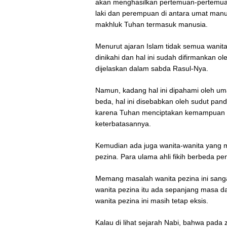
akan menghasilkan pertemuan-pertemuan 
laki dan perempuan di antara umat manus
makhluk Tuhan termasuk manusia.
Menurut ajaran Islam tidak semua wanita 
dinikahi dan hal ini sudah difirmankan o
dijelaskan dalam sabda Rasul-Nya.
Namun, kadang hal ini dipahami oleh 
beda, hal ini disebabkan oleh sudut p
karena Tuhan menciptakan kemampuan u
keterbatasannya.
Kemudian ada juga wanita-wanita yang mas
pezina. Para ulama ahli fikih berbeda pe
Memang masalah wanita pezina ini sanga
wanita pezina itu ada sepanjang masa d
wanita pezina ini masih tetap eksis.
Kalau di lihat sejarah Nabi, bahwa pada 