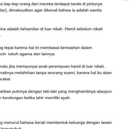
tiap-tiap orang dari mereka terdapat tanda di pintunya
tar), dimaksudkan agar dikenali bahwa ia adalah wanita
ina adalah kehamilan di luar nikah. Hamil sebelum nikah
s.
ng tepat karena hal ini membawa keresahan dalam
okoh- tokoh agama dan lainnya.
 malu jika mempunyai anak perempuan hamil di luar nikah.
naknya melahirkan tanpa seorang suami, karena hal itu akan
arakat.
kahkan putrinya dengan laki-laki yang menghamilinya ataupun
kendungan ketika lahir memiliki ayah.
ang menurut bahasa berati membentuk keluarga dengan lawan
u bersetubuh.