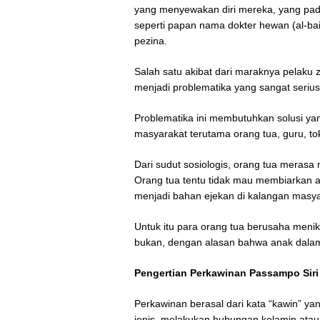
yang menyewakan diri mereka, yang pada 
seperti papan nama dokter hewan (al-bai
pezina.
Salah satu akibat dari maraknya pelaku z
menjadi problematika yang sangat seriu
Problematika ini membutuhkan solusi ya
masyarakat terutama orang tua, guru, t
Dari sudut sosiologis, orang tua merasa
Orang tua tentu tidak mau membiarkan a
menjadi bahan ejekan di kalangan masy
Untuk itu para orang tua berusaha meni
bukan, dengan alasan bahwa anak dalam 
Pengertian Perkawinan Passampo Siri
Perkawinan berasal dari kata “kawin” y
jenis, melakukan hubungan kelamin ata