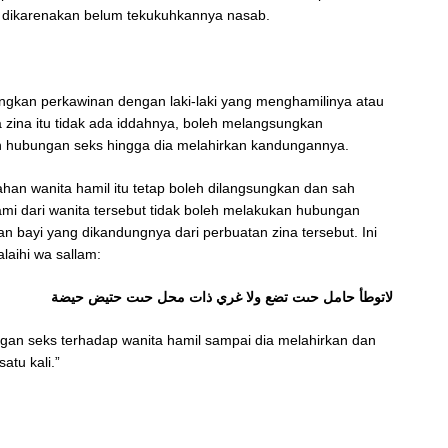
d dikarenakan belum tekukuhkannya nasab.
ungkan perkawinan dengan laki-laki yang menghamilinya atau
na zina itu tidak ada iddahnya, boleh melangsungkan
an hubungan seks hingga dia melahirkan kandungannya.
an wanita hamil itu tetap boleh dilangsungkan dan sah
mi dari wanita tersebut tidak boleh melakukan hubungan
n bayi yang dikandungnya dari perbuatan zina tersebut. Ini
laihi wa sallam:
لاتوطأ حامل حىت تضع ولا غري ذات محل حىت حتيض حيضة
an seks terhadap wanita hamil sampai dia melahirkan dan
atu kali.”