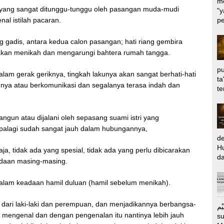
me
 yang sangat ditunggu-tunggu oleh pasangan muda-mudi
"y
al istilah pacaran.
pe
gadis, antara kedua calon pasangan; hati riang gembira
akan menikah dan mengarungi bahtera rumah tangga.
pu
alam gerak geriknya, tingkah lakunya akan sangat berhati-hati
ta
mnya atau berkomunikasi dan segalanya terasa indah dan
te
ngun atau dijalani oleh sepasang suami istri yang
palagi sudah sangat jauh dalam hubungannya,
d
Hu
a, tidak ada yang spesial, tidak ada yang perlu dibicarakan
da
adaan masing-masing.
alam keadaan hamil duluan (hamil sebelum menikah).
 dari laki-laki dan perempuan, dan menjadikannya berbangsa-
الرَّحِيْم Puj
 mengenal dan dengan pengenalan itu nantinya lebih jauh
s