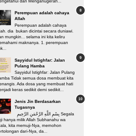
engetahui dan Menganugerah...
Perempuan adalah cahaya
Allah
Perempuan adalah cahaya
lah. dia bukan dicintai secara duniawi.
n mungkin... selama ini kita keliru
emahami maknanya. 1. perempuan
k...
Sayyidul Istighfar: Jalan
Pulang Hamba
Sayyidul Istighfar: Jalan Pulang
amba Tidak semua dosa membuat kita
enangis. Ada dosa yang membuat hati
njadi keras sedikit demi sedikit...
Jenis Jin Berdasarkan
Tugasnya
بِسْمِ اللَّهِ الرَّحْمَنِ الرَّحِيمِ Segala
ji hanya milik Allah Subhanahu wa
’ala, kita memuji-Nya, memohon
rtolongan dari-Nya, da...