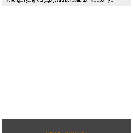
Hubungan yang kita jaga justru berakhir, dan harapan y...
Copyright 2025
𝕄𝔸ℤℕ𝔸ℝ𝔸