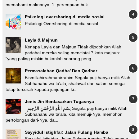
memahami maknanya. 1. perempuan buk...
Psikologi oversharing di media sosial
Psikologi Oversharing di media sosial
Layla & Majnun
Kenapa Layla dan Majnun Tidak dijodohkan Allah
padahal mereka saling mencintai ? kata majnun:
"yang paling miskin bukanlah seorang peng...
Permasalahan Qadha' Dan Qadhar
Bismillahirrahmanirrahim Segala puji hanya milik Allah
Subhanahu wa ta'ala, shalawat dan salam semoga
tetap tercurah kepada junjungan ki...
Jenis Jin Berdasarkan Tugasnya
بِسْمِ اللَّهِ الرَّحْمَنِ الرَّحِيمِ Segala puji hanya milik Allah
Subhanahu wa ta’ala, kita memuji-Nya, memohon
pertolongan dari-Nya, da...
Sayyidul Istighfar: Jalan Pulang Hamba
Sayyidul Istighfar: Jalan Pulang Hamba Tidak semua