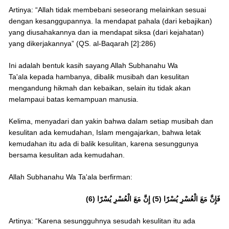
Artinya: “Allah tidak membebani seseorang melainkan sesuai
dengan kesanggupannya. Ia mendapat pahala (dari kebajikan)
yang diusahakannya dan ia mendapat siksa (dari kejahatan)
yang dikerjakannya” (QS. al-Baqarah [2]:286)
Ini adalah bentuk kasih sayang Allah Subhanahu Wa
Ta'ala kepada hambanya, dibalik musibah dan kesulitan
mengandung hikmah dan kebaikan, selain itu tidak akan
melampaui batas kemampuan manusia.
Kelima, menyadari dan yakin bahwa dalam setiap musibah dan
kesulitan ada kemudahan, Islam mengajarkan, bahwa letak
kemudahan itu ada di balik kesulitan, karena sesunggunya
bersama kesulitan ada kemudahan.
Allah Subhanahu Wa Ta'ala berfirman:
فَإِنَّ مَعَ الْعُسْرِ يُسْرًا (5) إِنَّ مَعَ الْعُسْرِ يُسْرًا (6)
Artinya: “Karena sesungguhnya sesudah kesulitan itu ada