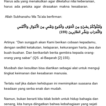
Harus ada yang menakutkan agar diketahui nilai keberanian,
harus ada petaka agar dirasakan makna kesabaran.
Allah Subhanahu Wa Ta'ala berfirman:
وَلَنَبْلُوَنَّكُمْ بِشَيْءٍ مِنَ الْخَوْفِ وَالْجُوعِ وَنَقْصٍ مِنَ الْأَمْوَالِ وَالْأَنْفُسِ
وَالثَّمَرَاتِ وَبَشِّرِ الصَّابِرِينَ (155)
Artinya: “Dan sungguh akan Kami berikan cobaan kepadamu,
dengan sedikit ketakutan, kelaparan, kekurangan harta, jiwa dan
buah-buahan. Dan berikanlah berita gembira kepada orang-
orang yang sabar” (QS. al-Baqarah [2]:155).
Musibah dan kesulitan bisa diartikan sebagai alat untuk menguji
tingkat keimanan dan kesabaran manusia.
Terlalu naif jika dalam kehidupan ini memimpikan suasana dan
keadaan yang serba enak dan mudah.
Namun, bukan berarti kita tidak boleh untuk hidup bahagia dan
senang, kita hanya diingatkan bahwa kebahagiaan yang sejati