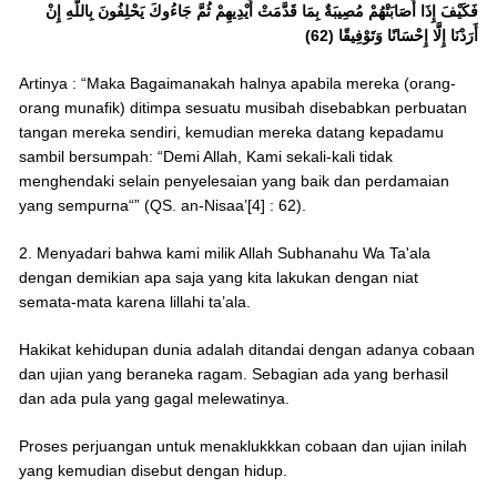
فَكَيْفَ إِذَا أَصَابَتْهُمْ مُصِيبَةٌ بِمَا قَدَّمَتْ أَيْدِيهِمْ ثُمَّ جَاءُوكَ يَحْلِفُونَ بِاللَّهِ إِنْ
أَرَدْنَا إِلَّا إِحْسَانًا وَتَوْفِيقًا (62)
Artinya : “Maka Bagaimanakah halnya apabila mereka (orang-
orang munafik) ditimpa sesuatu musibah disebabkan perbuatan
tangan mereka sendiri, kemudian mereka datang kepadamu
sambil bersumpah: “Demi Allah, Kami sekali-kali tidak
menghendaki selain penyelesaian yang baik dan perdamaian
yang sempurna“” (QS. an-Nisaa’[4] : 62).
2. Menyadari bahwa kami milik Allah Subhanahu Wa Ta'ala
dengan demikian apa saja yang kita lakukan dengan niat
semata-mata karena lillahi ta’ala.
Hakikat kehidupan dunia adalah ditandai dengan adanya cobaan
dan ujian yang beraneka ragam. Sebagian ada yang berhasil
dan ada pula yang gagal melewatinya.
Proses perjuangan untuk menaklukkkan cobaan dan ujian inilah
yang kemudian disebut dengan hidup.