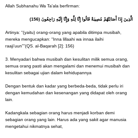
Allah Subhanahu Wa Ta'ala berfirman:
الَّذِينَ إِذَا أَصَابَتْهُمْ مُصِيبَةٌ قَالُوا إِنَّا لِلَّهِ وَإِنَّا إِلَيْهِ رَاجِعُونَ (156)
Artinya: “(yaitu) orang-orang yang apabila ditimpa musibah,
mereka mengucapkan: “Inna lillaahi wa innaa ilaihi
raaji’uun””(QS. al-Baqarah [2]: 156)
3. Menyadari bahwa musibah dan kesulitan milik semua orang,
semua orang pasti akan mengalami dan menemui musibah dan
kesulitan sebagai ujian dalam kehidupannya
Dengan bentuk dan kadar yang berbeda-beda, tidak perlu iri
dengan kemudahan dan kesenangan yang didapat oleh orang
lain.
Kadangkala sebagian orang harus menjadi korban demi
sebagian orang yang lain. Harus ada yang sakit agar manusia
mengetahui nikmatnya sehat,