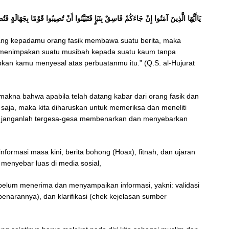
يَاأَيُّهَا الَّذِينَ آمَنُوا إِنْ جَاءَكُمْ فَاسِقٌ بِنَبَإٍ فَتَبَيَّنُوا أَنْ تُصِيبُوا قَوْمًا بِجَهَالَةٍ ف)
tang kepadamu orang fasik membawa suatu berita, maka
ak menimpakan suatu musibah kepada suatu kaum tanpa
n kamu menyesal atas perbuatanmu itu.” (Q.S. al-Hujurat
 makna bahwa apabila telah datang kabar dari orang fasik dan
a saja, maka kita diharuskan untuk memeriksa dan meneliti
dan janganlah tergesa-gesa membenarkan dan menyebarkan
formasi masa kini, berita bohong (Hoax), fitnah, dan ujaran
menyebar luas di media sosial,
belum menerima dan menyampaikan informasi, yakni: validasi
benarannya), dan klarifikasi (chek kejelasan sumber