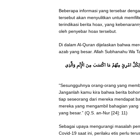
Beberapa informasi yang tersebar denga
tersebut akan menyulitkan untuk memfilt
terindikasi berita hoax, yang kebenara
oleh penyebar hoax tersebut.
Di dalam Al-Quran dijelaskan bahwa me
azab yang besar. Allah Subhanahu Wa Ta
 لِكُلِّ امْرِئٍ مِنْهُمْ مَا اكْتَسَبَ مِنَ الْإِثْمِ وَالَّذِي
“Sesungguhnya orang-orang yang membaw
Janganlah kamu kira bahwa berita bohong
tiap seseorang dari mereka mendapat bal
mereka yang mengambil bahagian yang te
yang besar.” (Q.S. an-Nur [24]: 11)
Sebagai upaya mengurangi masalah peny
Covid-19 saat ini, perilaku etis perlu ter