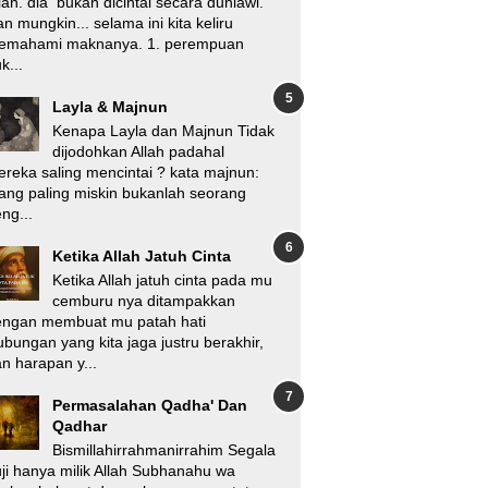
lah. dia bukan dicintai secara duniawi.
n mungkin... selama ini kita keliru
emahami maknanya. 1. perempuan
k...
Layla & Majnun
Kenapa Layla dan Majnun Tidak
dijodohkan Allah padahal
reka saling mencintai ? kata majnun:
ang paling miskin bukanlah seorang
ng...
Ketika Allah Jatuh Cinta
Ketika Allah jatuh cinta pada mu
cemburu nya ditampakkan
engan membuat mu patah hati
bungan yang kita jaga justru berakhir,
n harapan y...
Permasalahan Qadha' Dan
Qadhar
Bismillahirrahmanirrahim Segala
ji hanya milik Allah Subhanahu wa