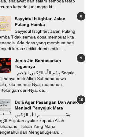
'ala, shalawat dan salam semoga tetap
rcurah kepada junjungan ki...
Sayyidul Istighfar: Jalan
Pulang Hamba
Sayyidul Istighfar: Jalan Pulang
amba Tidak semua dosa membuat kita
enangis. Ada dosa yang membuat hati
njadi keras sedikit demi sedikit...
Jenis Jin Berdasarkan
Tugasnya
بِسْمِ اللَّهِ الرَّحْمَنِ الرَّحِيمِ Segala
ji hanya milik Allah Subhanahu wa
’ala, kita memuji-Nya, memohon
rtolongan dari-Nya, da...
Do'a Agar Pasangan Dan Anak
Menjadi Penyejuk Mata
بسْـــــــــــــــــــــمِ اللّهِ الرَّحْمَنِ
i dan syukur kepada Allah
ubhânahu, Tuhan Yang Maha
engetahui dan Menganugerah...