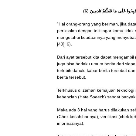
َتُصْبِحُوا عَلَى مَا فَعَلْتُمْ نَادِمِينَ (6
“Hai orang-orang yang beriman, jika da
periksalah dengan teliti agar kamu tid
mengetahui keadaannya yang menyebabka
[49]: 6).
Dari ayat tersebut kita dapat mengambil
juga bisa berlaku umum berita dari siap
terlebih dahulu kabar berita tersebut 
berita tersebut.
Terkhusus di zaman kemajuan teknologi in
kebencian (Hate Speech) sangat banyak 
Maka ada 3 hal yang harus dilakukan se
(Chek kesahihannya), verifikasi (chek ke
informasinya).