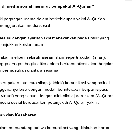
 di media sosial menurut perspektif Al-Qur‘an?
ki pegangan utama dalam berkehidupan yakni Al-Qur’an
m menggunakan media sosial.
 sesuai dengan syariat yakni menekankan pada unsur yang
nunjukkan keislamanan.
akan meliputi seluruh ajaran islam seperti akidah (iman),
hingga dengan begitu etika dalam berkomunikasi akan berjalan
n permusuhan diantara sesama.
merupakan tata cara sikap (akhlak) komunikasi yang baik di
gunanya bisa dengan mudah berinteraksi, berpartisipasi,
irtual) yang sesuai dengan nilai-nilai ajaran Islam (Al-Quran
media sosial berdasarkan petunjuk di Al-Quran yakni :
ran dan Kesabaran
 Islam memandang bahwa komunikasi yang dilakukan harus