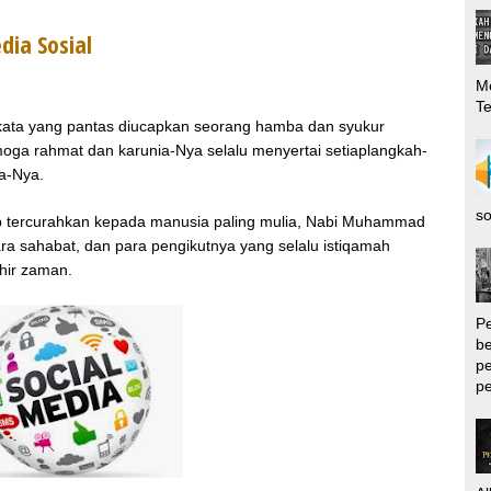
dia Sosial
Me
T
n kata yang pantas diucapkan seorang hamba dan syukur
moga rahmat dan karunia-Nya selalu menyertai setiaplangkah-
da-Nya.
so
tap tercurahkan kepada manusia paling mulia, Nabi Muhammad
 para sahabat, dan para pengikutnya yang selalu istiqamah
hir zaman.
P
be
pe
pe