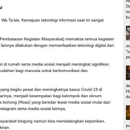
Al
Da
al
m
bu
a Ta'ala. Kemajuan teknologi informasi saat ini sangat
n Pembatasan Kegiatan Masyarakat) memaksa semua kegiatan
as lainnya dilakukan dengan memanfaatkan teknologi digital dari
me
"y
pe
 di rumah serta media sosial menjadi meningkat signifikan.
udahan bagi manusia untuk berkomunikasi dan
d
yang begitu pesat dan meningkatnya kasus Covid-19 di
Hu
 harinya, menjadi kesempatan bagi kelompok dan oknum
da
 bohong (Hoax) yang beredar lewat media sosial mulai dari
nstagram serta media sosial lainnya.
asyarakat bingung namun bisa mendatangkan kepanikan,
pu
iran.