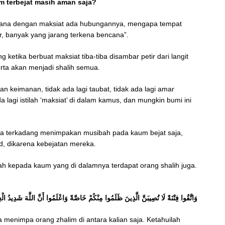
 terbejat masih aman saja?
encana dengan maksiat ada hubungannya, mengapa tempat
r, banyak yang jarang terkena bencana”.
 ketika berbuat maksiat tiba-tiba disambar petir dari langit
erta akan menjadi shalih semua.
ian keimanan, tidak ada lagi taubat, tidak ada lagi amar
 lagi istilah ‘maksiat’ di dalam kamus, dan mungkin bumi ini
Ta’ala terkadang menimpakan musibah pada kaum bejat saja,
 dikarena kebejatan mereka.
h kepada kaum yang di dalamnya terdapat orang shalih juga.
وَاتَّقُوا فِتْنَةً لَا تُصِيبَنَّ الَّذِينَ ظَلَمُوا مِنْكُمْ خَاصَّةً وَاعْلَمُوا أَنَّ اللَّهَ شَدِيدُ الْ
 menimpa orang zhalim di antara kalian saja. Ketahuilah