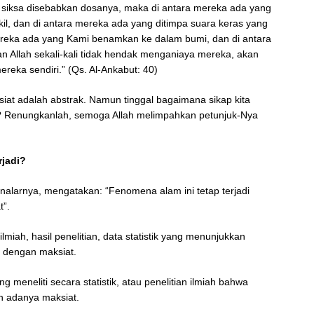
 siksa disebabkan dosanya, maka di antara mereka ada yang
il, dan di antara mereka ada yang ditimpa suara keras yang
 mereka ada yang Kami benamkan ke dalam bumi, dan di antara
 Allah sekali-kali tidak hendak menganiaya mereka, akan
reka sendiri.” (Qs. Al-Ankabut: 40)
iat adalah abstrak. Namun tinggal bagaimana sikap kita
ak? Renungkanlah, semoga Allah melimpahkan petunjuk-Nya
rjadi?
alarnya, mengatakan: “Fenomena alam ini tetap terjadi
t”.
iah, hasil penelitian, data statistik yang menunjukkan
 dengan maksiat.
meneliti secara statistik, atau penelitian ilmiah bahwa
n adanya maksiat.