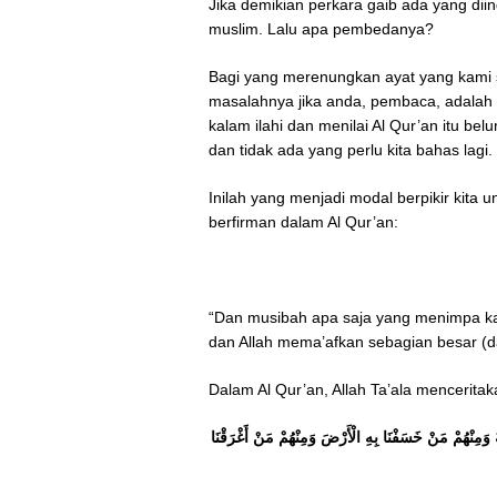
Jika demikian perkara gaib ada yang diing
muslim. Lalu apa pembedanya?
Bagi yang merenungkan ayat yang kami si
masalahnya jika anda, pembaca, adalah
kalam ilahi dan menilai Al Qur’an itu bel
dan tidak ada yang perlu kita bahas lagi.
Inilah yang menjadi modal berpikir kita u
berfirman dalam Al Qur’an:
“Dan musibah apa saja yang menimpa kal
dan Allah mema’afkan sebagian besar (d
Dalam Al Qur’an, Allah Ta’ala mencerita
َةُ وَمِنْهُمْ مَنْ خَسَفْنَا بِهِ الْأَرْضَ وَمِنْهُمْ مَنْ أَغْرَقْنَا