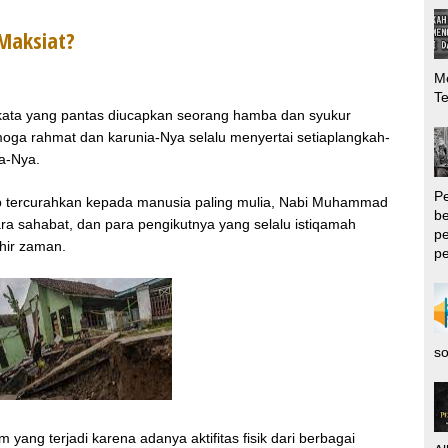
Maksiat?
Me
T
n kata yang pantas diucapkan seorang hamba dan syukur
moga rahmat dan karunia-Nya selalu menyertai setiaplangkah-
da-Nya.
P
tap tercurahkan kepada manusia paling mulia, Nabi Muhammad
be
 para sahabat, dan para pengikutnya yang selalu istiqamah
pe
hir zaman.
pe
so
ng terjadi karena adanya aktifitas fisik dari berbagai