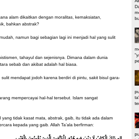
Al
Da
m
ana alam dikaitkan dengan moralitas, kemaksiatan,
bu
isik, bahkan abstrak?
mudah, namun bagi sebagian lagi ini menjadi hal yang sulit
me
"y
stismen, tahayul dan sejenisnya. Dimana dalam dunia
pe
ara sebab dan akibat adalah hal biasa.
ulit mendapat jodoh karena berdiri di pintu, sakit bisul gara-
pu
ta
arang mempercayai hal-hal tersebut. Islam sangat
te
ang tidak kasat mata, abstrak, gaib, itu tidak ada dalam
rcara kepada yang gaib. Allah Ta’ala berfirman:
pu
الم ذَلِكَ الْكِتَابُ لَا رَيْبَ فِيهِ هُدًى لِلْمُتَّقِينَ الَّذِينَ يُؤْمِنُونَ بِالْغَيْبِ