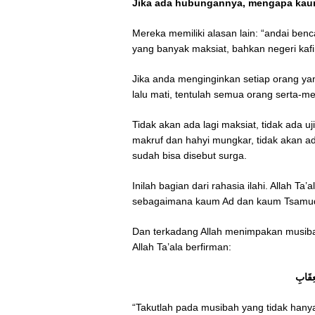
Jika ada hubungannya, mengapa kaum
Mereka memiliki alasan lain: “andai b
yang banyak maksiat, bahkan negeri kafi
Jika anda menginginkan setiap orang yang
lalu mati, tentulah semua orang serta-m
Tidak akan ada lagi maksiat, tidak ada uj
makruf dan hahyi mungkar, tidak akan ada
sudah bisa disebut surga.
Inilah bagian dari rahasia ilahi. Allah 
sebagaimana kaum Ad dan kaum Tsamud,
Dan terkadang Allah menimpakan musiba
Allah Ta’ala berfirman:
عِقَابِ
“Takutlah pada musibah yang tidak hanya