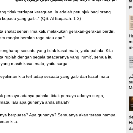
ta
pe
yang tidak terdapat keraguan. Ia adalah petunjuk bagi orang
 kepada yang gaib..” (QS. Al Baqarah: 1-2)
ita shalat sehari lima kali, melakukan gerakan-gerakan berdiri,
H
alam rangka berolah raga atau apa?
m
me
 mengharap sesuatu yang tidak kasat mata, yaitu pahala. Kita
ta rupiah dengan segala tatacaranya yang ‘rumit’, semua itu
 yang masih kasat mata, yaitu surga.
الرَّحِيْم Puj
eyakinan kita terhadap sesuatu yang gaib dan kasat mata
s
M
tidak percaya adanya pahala, tidak percaya adanya surga,
t mata, lalu apa gunanya anda shalat?
anya berpuasa? Apa gunanya? Semuanya akan terasa hampa.
d
aman kita.
Hu
da