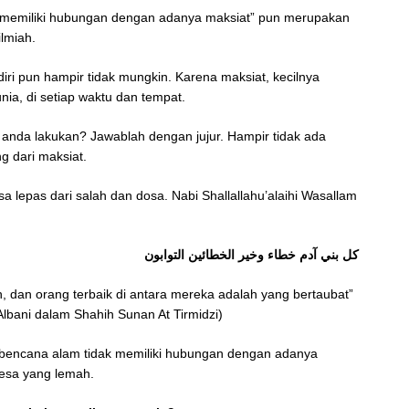
 memiliki hubungan dengan adanya maksiat” pun merupakan
ilmiah.
iri pun hampir tidak mungkin. Karena maksiat, kecilnya
nia, di setiap waktu dan tempat.
g anda lakukan? Jawablah dengan jujur. Hampir tidak ada
ng dari maksiat.
a lepas dari salah dan dosa. Nabi Shallallahu’alaihi Wasallam
كل بني آدم خطاء وخير الخطائين التوابون
h, dan orang terbaik di antara mereka adalah yang bertaubat”
Albani dalam Shahih Sunan At Tirmidzi)
“bencana alam tidak memiliki hubungan dengan adanya
tesa yang lemah.