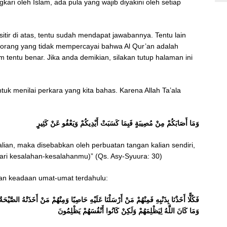
kari oleh Islam, ada pula yang wajib diyakini oleh setiap
tir di atas, tentu sudah mendapat jawabannya. Tentu lain
 orang yang tidak mempercayai bahwa Al Qur’an adalah
um tentu benar. Jika anda demikian, silakan tutup halaman ini
ntuk menilai perkara yang kita bahas. Karena Allah Ta’ala
وَمَا أَصَابَكُمْ مِنْ مُصِيبَةٍ فَبِمَا كَسَبَتْ أَيْدِيكُمْ وَيَعْفُو عَنْ كَثِيرٍ
ian, maka disebabkan oleh perbuatan tangan kalian sendiri,
ari kesalahan-kesalahanmu)” (Qs. Asy-Syuura: 30)
kan keadaan umat-umat terdahulu:
فَكُلًّا أَخَذْنَا بِذَنْبِهِ فَمِنْهُمْ مَنْ أَرْسَلْنَا عَلَيْهِ حَاصِبًا وَمِنْهُمْ مَنْ أَخَذَتْهُ الصَّيْح
وَمَا كَانَ اللَّهُ لِيَظْلِمَهُمْ وَلَكِنْ كَانُوا أَنْفُسَهُمْ يَظْلِمُونَ