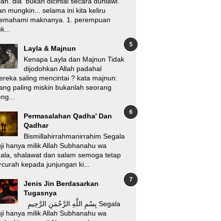
lah. dia bukan dicintai secara duniawi.
n mungkin... selama ini kita keliru
emahami maknanya. 1. perempuan
k...
Layla & Majnun
Kenapa Layla dan Majnun Tidak
dijodohkan Allah padahal
reka saling mencintai ? kata majnun:
ang paling miskin bukanlah seorang
ng...
Permasalahan Qadha' Dan
Qadhar
Bismillahirrahmanirrahim Segala
ji hanya milik Allah Subhanahu wa
'ala, shalawat dan salam semoga tetap
rcurah kepada junjungan ki...
Jenis Jin Berdasarkan
Tugasnya
بِسْمِ اللَّهِ الرَّحْمَنِ الرَّحِيمِ Segala
ji hanya milik Allah Subhanahu wa