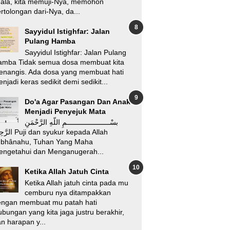
’ala, kita memuji-Nya, memohon
rtolongan dari-Nya, da...
Sayyidul Istighfar: Jalan
Pulang Hamba
Sayyidul Istighfar: Jalan Pulang
amba Tidak semua dosa membuat kita
enangis. Ada dosa yang membuat hati
njadi keras sedikit demi sedikit...
Do'a Agar Pasangan Dan Anak
Menjadi Penyejuk Mata
بسْـــــــــــــــــــــمِ اللّهِ الرَّحْمَنِ
i dan syukur kepada Allah
ubhânahu, Tuhan Yang Maha
engetahui dan Menganugerah...
Ketika Allah Jatuh Cinta
Ketika Allah jatuh cinta pada mu
cemburu nya ditampakkan
engan membuat mu patah hati
bungan yang kita jaga justru berakhir,
n harapan y...