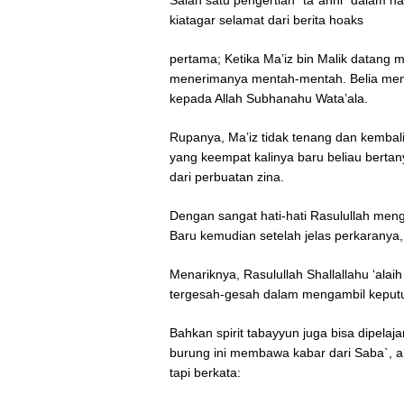
Salah satu pengertian “ta`anni” dalam had
kiatagar selamat dari berita hoaks
pertama; Ketika Ma’iz bin Malik datang 
menerimanya mentah-mentah. Belia menyu
kepada Allah Subhanahu Wata’ala.
Rupanya, Ma’iz tidak tenang dan kembali
yang keempat kalinya baru beliau bertan
dari perbuatan zina.
Dengan sangat hati-hati Rasulullah meng
Baru kemudian setelah jelas perkaranya
Menariknya, Rasulullah Shallallahu ‘alai
tergesah-gesah dalam mengambil keputusan
Bahkan spirit tabayyun juga bisa dipelaj
burung ini membawa kabar dari Saba`, 
tapi berkata: