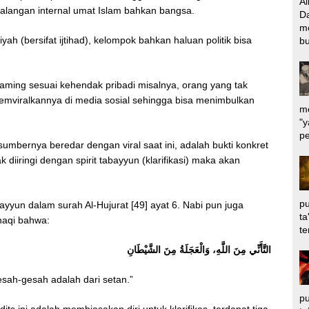
Al
 kalangan internal umat Islam bahkan bangsa.
Da
m
 (bersifat ijtihad), kelompok bahkan haluan politik bisa
bu
aming sesuai kehendak pribadi misalnya, orang yang tak
iralkannya di media sosial sehingga bisa menimbulkan
me
"y
pe
sumbernya beredar dengan viral saat ini, adalah bukti konkret
k diiringi dengan spirit tabayyun (klarifikasi) maka akan
pu
ayyun dalam surah Al-Hujurat [49] ayat 6. Nabi pun juga
ta
haqi bahwa:
te
التَّأَنِّي مِنَ اللَّهِ، وَالْعَجَلَةُ مِنَ الشَّيْطَانِ
gesah-gesah adalah dari setan.”
pu