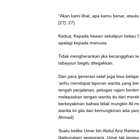
“Akan kami lihat, apa kamu benar, atau
[27]: 27)
Kedua; Kepada hewan sekalipun beliau Sha
apalagi kepada manusia.
Tidak mengherankan jika kecanggihan tek
tabayyun begitu ditegakkan.
Dari para generasi salaf juga bisa belaja
‘anhu mendapat laporan wanita yang ber
tengah perjalanan, petugas rajam berte
melepaskan tangan wanita itu dari merek
berkeyakinan bahwa tidak mungkin Ali mel
wanita ini gila dan kemungkinan ada ya
Ahmad)
Suatu ketika Umar bin Abdul Aziz Rahim
(keburukan) seseorang. Umar tak langs