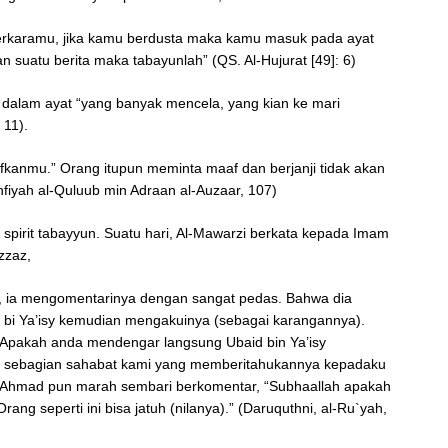
erkaramu, jika kamu berdusta maka kamu masuk pada ayat
n suatu berita maka tabayunlah” (QS. Al-Hujurat [49]: 6)
dalam ayat “yang banyak mencela, yang kian ke mari
 11).
anmu.” Orang itupun meminta maaf dan berjanji tidak akan
fiyah al-Quluub min Adraan al-Auzaar, 107)
it spirit tabayyun. Suatu hari, Al-Mawarzi berkata kepada Imam
azzaz,
, ia mengomentarinya dengan sangat pedas. Bahwa dia
d bi Ya’isy kemudian mengakuinya (sebagai karangannya).
“Apakah anda mendengar langsung Ubaid bin Ya’isy
api sebagian sahabat kami yang memberitahukannya kepadaku
mam Ahmad pun marah sembari berkomentar, “Subhaallah apakah
Orang seperti ini bisa jatuh (nilanya).” (Daruquthni, al-Ru`yah,