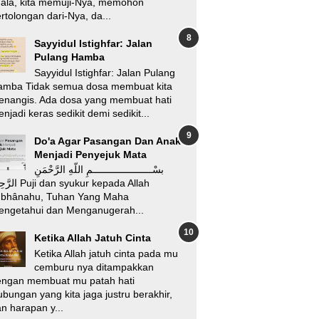
’ala, kita memuji-Nya, memohon
rtolongan dari-Nya, da...
Sayyidul Istighfar: Jalan
Pulang Hamba
Sayyidul Istighfar: Jalan Pulang
amba Tidak semua dosa membuat kita
enangis. Ada dosa yang membuat hati
njadi keras sedikit demi sedikit...
Do'a Agar Pasangan Dan Anak
Menjadi Penyejuk Mata
بسْـــــــــــــــــــــمِ اللّهِ الرَّحْمَنِ
i dan syukur kepada Allah
ubhânahu, Tuhan Yang Maha
engetahui dan Menganugerah...
Ketika Allah Jatuh Cinta
Ketika Allah jatuh cinta pada mu
cemburu nya ditampakkan
engan membuat mu patah hati
bungan yang kita jaga justru berakhir,
n harapan y...