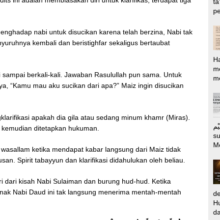
its ini adalah membiasakan diri untuk klarifikas, terdapat tiga
ta
pe
menghadap nabi untuk disucikan karena telah berzina, Nabi tak
ruhnya kembali dan beristighfar sekaligus bertaubat
H
m
 sampai berkali-kali. Jawaban Rasulullah pun sama. Untuk
me
ya, “Kamu mau aku sucikan dari apa?” Maiz ingin disucikan
klarifikasi apakah dia gila atau sedang minum khamr (Miras).
الرَّحِيْم Puj
, kemudian ditetapkan hukuman.
s
M
h wasallam ketika mendapat kabar langsung dari Maiz tidak
. Spirit tabayyun dan klarifikasi didahulukan oleh beliau.
ari dari kisah Nabi Sulaiman dan burung hud-hud. Ketika
anak Nabi Daud ini tak langsung menerima mentah-mentah
d
Hu
da