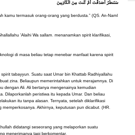
سَنَنظُرُ أَصَدَقْتَ أَمْ كُنتَ مِنَ الْكَاذِبِينَ
kah kamu termasuk orang-orang yang berdusta.” (QS. An-Naml
llallahu 'Alaihi Wa sallam. menanamkan spirit klarifikasi,
nologi di masa beliau tetap menebar manfaat karena spirit
r spirit tabayyun. Suatu saat Umar bin Khattab Radhiyallahu
buat zina. Beliaupun memerintahkan untuk merajamnya. Di
mu dengan Ali. Ali bertanya mengenainya kemudian
a. Dilaporkanlah peristiwa itu kepada Umar. Dan beliau
akukan itu tanpa alasan. Ternyata, setelah diklarifikasi
ng memperkosanya. Akhirnya, keputusan pun dicabut. (HR.
ahullah didatangi seseorang yang melaporkan suatu
ung menerimanya tapi berkomentar,