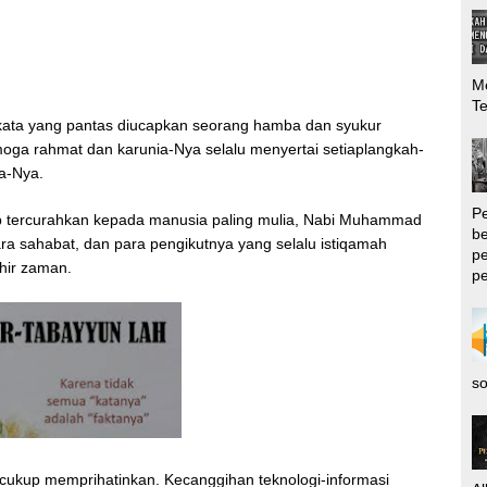
Me
T
n kata yang pantas diucapkan seorang hamba dan syukur
moga rahmat dan karunia-Nya selalu menyertai setiaplangkah-
da-Nya.
P
tap tercurahkan kepada manusia paling mulia, Nabi Muhammad
be
 para sahabat, dan para pengikutnya yang selalu istiqamah
pe
hir zaman.
pe
so
al cukup memprihatinkan. Kecanggihan teknologi-informasi