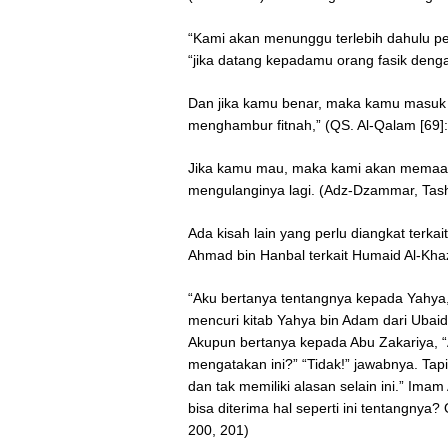
“Kami akan menunggu terlebih dahulu p
“jika datang kepadamu orang fasik denga
Dan jika kamu benar, maka kamu masuk 
menghambur fitnah,” (QS. Al-Qalam [69]:
Jika kamu mau, maka kami akan memaafk
mengulanginya lagi. (Adz-Dzammar, Tash
Ada kisah lain yang perlu diangkat terka
Ahmad bin Hanbal terkait Humaid Al-Kh
“Aku bertanya tentangnya kepada Yahya
mencuri kitab Yahya bin Adam dari Ubai
Akupun bertanya kepada Abu Zakariya, 
mengatakan ini?” “Tidak!” jawabnya. T
dan tak memiliki alasan selain ini.” I
bisa diterima hal seperti ini tentangnya? 
200, 201)