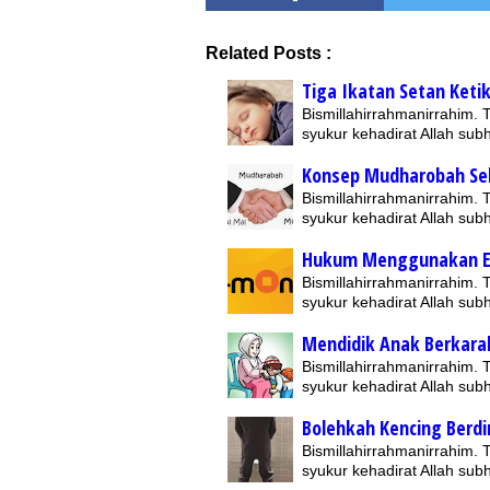
Related Posts :
Tiga Ikatan Setan Ketik
Bismillahirrahmanirrahim.
syukur kehadirat Allah su
Konsep Mudharobah Se
Bismillahirrahmanirrahim.
syukur kehadirat Allah su
Hukum Menggunakan 
Bismillahirrahmanirrahim.
syukur kehadirat Allah su
Mendidik Anak Berkara
Bismillahirrahmanirrahim.
syukur kehadirat Allah su
Bolehkah Kencing Berdi
Bismillahirrahmanirrahim.
syukur kehadirat Allah su