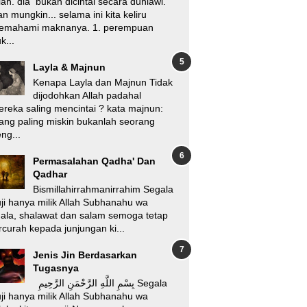
lah. dia bukan dicintai secara duniawi.
n mungkin... selama ini kita keliru
emahami maknanya. 1. perempuan
k...
Layla & Majnun
Kenapa Layla dan Majnun Tidak
dijodohkan Allah padahal
reka saling mencintai ? kata majnun:
ang paling miskin bukanlah seorang
ng...
Permasalahan Qadha' Dan
Qadhar
Bismillahirrahmanirrahim Segala
ji hanya milik Allah Subhanahu wa
'ala, shalawat dan salam semoga tetap
rcurah kepada junjungan ki...
Jenis Jin Berdasarkan
Tugasnya
بِسْمِ اللَّهِ الرَّحْمَنِ الرَّحِيمِ Segala
ji hanya milik Allah Subhanahu wa