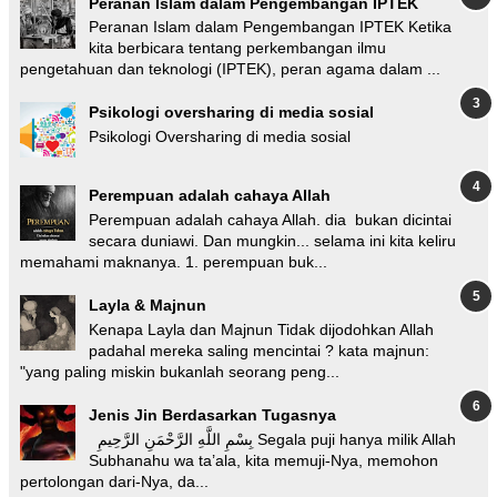
Peranan Islam dalam Pengembangan IPTEK
Peranan Islam dalam Pengembangan IPTEK Ketika
kita berbicara tentang perkembangan ilmu
pengetahuan dan teknologi (IPTEK), peran agama dalam ...
Psikologi oversharing di media sosial
Psikologi Oversharing di media sosial
Perempuan adalah cahaya Allah
Perempuan adalah cahaya Allah. dia bukan dicintai
secara duniawi. Dan mungkin... selama ini kita keliru
memahami maknanya. 1. perempuan buk...
Layla & Majnun
Kenapa Layla dan Majnun Tidak dijodohkan Allah
padahal mereka saling mencintai ? kata majnun:
"yang paling miskin bukanlah seorang peng...
Jenis Jin Berdasarkan Tugasnya
بِسْمِ اللَّهِ الرَّحْمَنِ الرَّحِيمِ Segala puji hanya milik Allah
Subhanahu wa ta’ala, kita memuji-Nya, memohon
pertolongan dari-Nya, da...