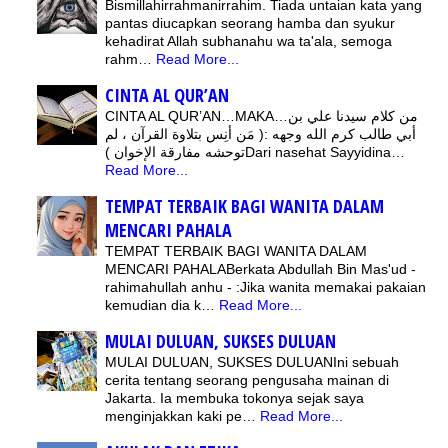
Bismillahirrahmanirrahim. Tiada untaian kata yang
pantas diucapkan seorang hamba dan syukur
kehadirat Allah subhanahu wa ta'ala, semoga
rahm…
Read More...
CINTA AL QUR’AN
CINTA AL QUR’AN…MAKA…من كلام سيدنا علي بن
أبي طالب كرم الله وجهه :( مَن أنِس بتلاوة القرآن ، لم
توحشه مفارقة الإخوان )Dari nasehat Sayyidina…
Read More...
TEMPAT TERBAIK BAGI WANITA DALAM
MENCARI PAHALA
TEMPAT TERBAIK BAGI WANITA DALAM
MENCARI PAHALABerkata Abdullah Bin Mas'ud -
rahimahullah anhu - :Jika wanita memakai pakaian
kemudian dia k…
Read More...
MULAI DULUAN, SUKSES DULUAN
MULAI DULUAN, SUKSES DULUANIni sebuah
cerita tentang seorang pengusaha mainan di
Jakarta. Ia membuka tokonya sejak saya
menginjakkan kaki pe…
Read More...