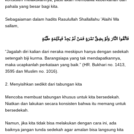
pahala yang besar bagi kita.
Sebagaiaman dalam hadits Rasulullah Shallallahu 'Alaihi Wa
sallam,
فَاتَّقُوا النَّارَ وَلَوْ بِشِقِّ تَمْرَةٍ فَمَنْ لَمْ يَجِدْ فَبِكَلِمَةٍ طَيِّبَةٍ
“Jagalah diri kalian dari neraka meskipun hanya dengan sedekah
setengah biji kurma. Barangsiapa yang tak mendapatkannya,
maka ucapkanlah perkataan yang baik.” (HR. Bukhari no. 1413,
3595 dan Muslim no. 1016).
2. Menyisihkan sedikit dari tabungan kita
Mencoba membuat tabungan khusus untuk kita bersedekah.
Niatkan dan lakukan secara konsisten bahwa itu memang untuk
bersedekah.
Namun, jika kita tidak bisa melakukan dengan cara ini, ada
baiknya jangan tunda sedekah agar amalan bisa langsung kita