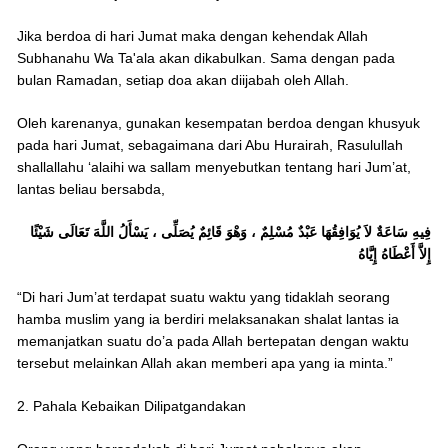
Jika berdoa di hari Jumat maka dengan kehendak Allah
Subhanahu Wa Ta'ala akan dikabulkan. Sama dengan pada
bulan Ramadan, setiap doa akan diijabah oleh Allah.
Oleh karenanya, gunakan kesempatan berdoa dengan khusyuk
pada hari Jumat, sebagaimana dari Abu Hurairah, Rasulullah
shallallahu ‘alaihi wa sallam menyebutkan tentang hari Jum’at,
lantas beliau bersabda,
فِيهِ سَاعَةٌ لاَ يُوَافِقُهَا عَبْدٌ مُسْلِمٌ ، وَهْوَ قَائِمٌ يُصَلِّى ، يَسْأَلُ اللَّهَ تَعَالَى شَيْئًا
إِلاَّ أَعْطَاهُ إِيَّاهُ
“Di hari Jum’at terdapat suatu waktu yang tidaklah seorang
hamba muslim yang ia berdiri melaksanakan shalat lantas ia
memanjatkan suatu do’a pada Allah bertepatan dengan waktu
tersebut melainkan Allah akan memberi apa yang ia minta.”
2. Pahala Kebaikan Dilipatgandakan