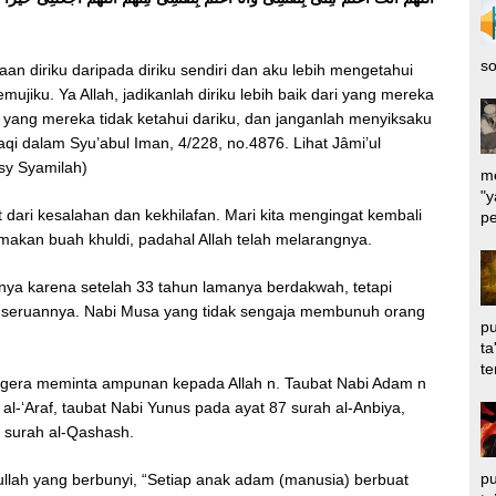
so
an diriku daripada diriku sendiri dan aku lebih mengetahui
jiku. Ya Allah, jadikanlah diriku lebih baik dari yang mereka
yang mereka tidak ketahui dariku, dan janganlah menyiksaku
qi dalam Syu’abul Iman, 4/228, no.4876. Lihat Jâmi’ul
Asy Syamilah)
me
"y
t dari kesalahan dan kekhilafan. Mari kita mengingat kembali
pe
akan buah khuldi, padahal Allah telah melarangnya.
ya karena setelah 33 tahun lamanya berdakwah, tetapi
 seruannya. Nabi Musa yang tidak sengaja membunuh orang
pu
ta
te
rsegera meminta ampunan kepada Allah n. Taubat Nabi Adam n
l-‘Araf, taubat Nabi Yunus pada ayat 87 surah al-Anbiya,
 surah al-Qashash.
pu
lullah yang berbunyi, “Setiap anak adam (manusia) berbuat