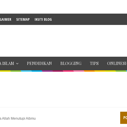
CLAIMER
SITEMAP
IKUTI BLOG
 ISLAM
PENDIDIKAN
BLOGGING
TIPS
ONLINES
P
a Allah Menutupi Aibmu