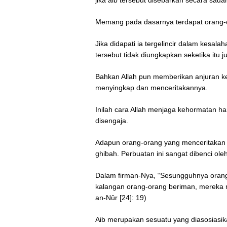
jika aib tersebut disebarkan secara sadar
Memang pada dasarnya terdapat orang-or
Jika didapati ia tergelincir dalam kesal
tersebut tidak diungkapkan seketika itu j
Bahkan Allah pun memberikan anjuran k
menyingkap dan menceritakannya.
Inilah cara Allah menjaga kehormatan h
disengaja.
Adapun orang-orang yang menceritakan h
ghibah. Perbuatan ini sangat dibenci oleh
Dalam firman-Nya, “Sesungguhnya orang
kalangan orang-orang beriman, mereka m
an-Nûr [24]: 19)
Aib merupakan sesuatu yang diasosiasikan