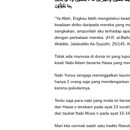
بِمَا يَقُوْلُوْنَ
“Ya Allah, Engkau lebih mengetahui keada
keadaan diriku daripada mereka yang memu
sangkakan, ampunilah aku terhadap apa 
dengan perkataan mereka. (H.R. al-Baiha
Ahâdits, Jalaluddin As-Suyuthi, 25/145, 
Tidak ada manusia di dunia ini yang lupu
kisah Nabi Adam beserta Hawa yang mem
Nabi Yunus sengaja meninggalkan kaumn
hanya 2 orang saja yang mendengarkan
karena pukulannya.
Tentu saja para nabi yang mulia ini be
dan Hawa o terekam pada ayat 23 surah a
dan taubat Nabi Musa n pada ayat 15-16
Mari kita cermati salah satu hadits Rasu