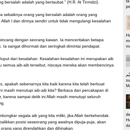
ta
g bersalah adalah yang bertaubat.” (H.R. At Tirmidzi).
pe
hwa sebaiknya orang yang bersalah adalah orang yang
 Allah l dan dirinya sendiri untuk tidak mengulangi kesalahan
H
-bincang dengan seorang kawan. Ia menceritakan betapa
m
me
Ia sangat dihormati dan seringkali dimintai pendapat.
luput dari kesalahan. Kesalahan-kesalahan ini merupakan aib
hu semua aib-aib tersebut, niscaya mereka akan membencinya
الرَّحِيْم Puj
s
s, apakah sebenarnya kita baik karena kita telah berbuat
M
ini masih menutupi aib-aib kita? Berkaca dari percakapan di
r, karena sampai detik ini Allah masih menutupi seluruh
ng.
d
ongkar segala aib yang kita miliki, jika Allah berkehendak.
Hu
alikkan posisi seseorang yang awalnya dipuja-puja, akan
da
di orang yang direndahkan dan dihinakan.