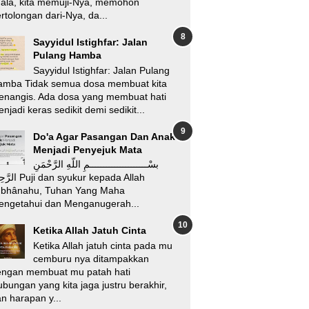
’ala, kita memuji-Nya, memohon
rtolongan dari-Nya, da...
Sayyidul Istighfar: Jalan
Pulang Hamba
Sayyidul Istighfar: Jalan Pulang
amba Tidak semua dosa membuat kita
enangis. Ada dosa yang membuat hati
njadi keras sedikit demi sedikit...
Do'a Agar Pasangan Dan Anak
Menjadi Penyejuk Mata
بسْـــــــــــــــــــــمِ اللّهِ الرَّحْمَنِ
i dan syukur kepada Allah
ubhânahu, Tuhan Yang Maha
engetahui dan Menganugerah...
Ketika Allah Jatuh Cinta
Ketika Allah jatuh cinta pada mu
cemburu nya ditampakkan
engan membuat mu patah hati
bungan yang kita jaga justru berakhir,
n harapan y...