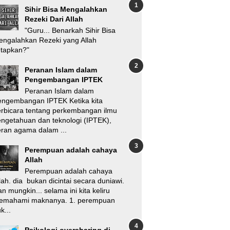
Sihir Bisa Mengalahkan
Rezeki Dari Allah
"Guru... Benarkah Sihir Bisa
ngalahkan Rezeki yang Allah
etapkan?"
Peranan Islam dalam
Pengembangan IPTEK
Peranan Islam dalam
engembangan IPTEK Ketika kita
rbicara tentang perkembangan ilmu
ngetahuan dan teknologi (IPTEK),
ran agama dalam ...
Perempuan adalah cahaya
Allah
Perempuan adalah cahaya
lah. dia bukan dicintai secara duniawi.
n mungkin... selama ini kita keliru
emahami maknanya. 1. perempuan
k...
Psikologi oversharing di