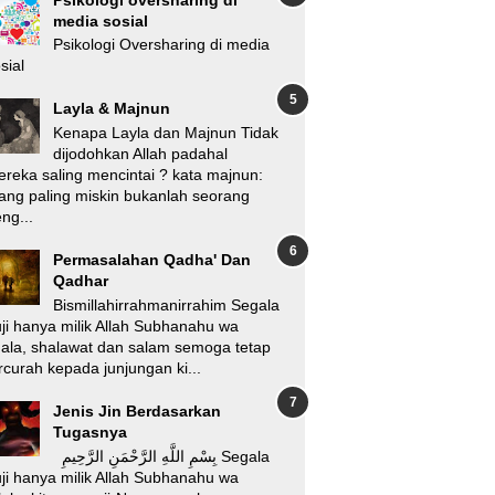
media sosial
Psikologi Oversharing di media
sial
Layla & Majnun
Kenapa Layla dan Majnun Tidak
dijodohkan Allah padahal
reka saling mencintai ? kata majnun:
ang paling miskin bukanlah seorang
ng...
Permasalahan Qadha' Dan
Qadhar
Bismillahirrahmanirrahim Segala
ji hanya milik Allah Subhanahu wa
'ala, shalawat dan salam semoga tetap
rcurah kepada junjungan ki...
Jenis Jin Berdasarkan
Tugasnya
بِسْمِ اللَّهِ الرَّحْمَنِ الرَّحِيمِ Segala
ji hanya milik Allah Subhanahu wa