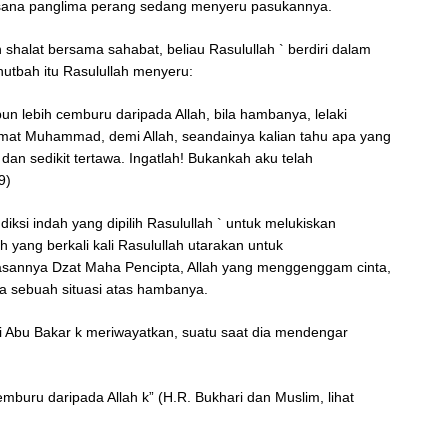
ana panglima perang sedang menyeru pasukannya.
h shalat bersama sahabat, beliau Rasulullah ` berdiri dalam
hutbah itu Rasulullah menyeru:
 lebih cemburu daripada Allah, bila hambanya, lelaki
mat Muhammad, demi Allah, seandainya kalian tahu apa yang
dan sedikit tertawa. Ingatlah! Bukankah aku telah
9)
iksi indah yang dipilih Rasulullah ` untuk melukiskan
h yang berkali kali Rasulullah utarakan untuk
sannya Dzat Maha Pencipta, Allah yang menggenggam cinta,
da sebuah situasi atas hambanya.
ti Abu Bakar k meriwayatkan, suatu saat dia mendengar
mburu daripada Allah k” (H.R. Bukhari dan Muslim, lihat