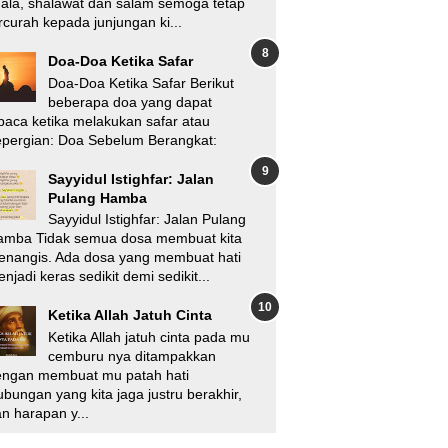
'ala, shalawat dan salam semoga tetap
rcurah kepada junjungan ki...
Doa-Doa Ketika Safar
Doa-Doa Ketika Safar Berikut
beberapa doa yang dapat
baca ketika melakukan safar atau
pergian: Doa Sebelum Berangkat:
Sayyidul Istighfar: Jalan
Pulang Hamba
Sayyidul Istighfar: Jalan Pulang
amba Tidak semua dosa membuat kita
enangis. Ada dosa yang membuat hati
njadi keras sedikit demi sedikit...
Ketika Allah Jatuh Cinta
Ketika Allah jatuh cinta pada mu
cemburu nya ditampakkan
engan membuat mu patah hati
bungan yang kita jaga justru berakhir,
n harapan y...