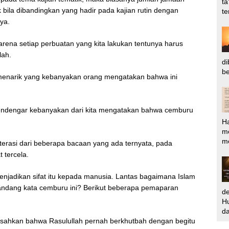
ta
bila dibandingkan yang hadir pada kajian rutin dengan
te
nya.
rena setiap perbuatan yang kita lakukan tentunya harus
lah.
di
be
 menarik yang kebanyakan orang mengatakan bahwa ini
 mendengar kebanyakan dari kita mengatakan bahwa cemburu
H
m
me
terasi dari beberapa bacaan yang ada ternyata, pada
t tercela.
njadikan sifat itu kepada manusia. Lantas bagaimana Islam
dang kata cemburu ini? Berikut beberapa pemaparan
d
Hu
da
dikisahkan bahwa Rasulullah pernah berkhutbah dengan begitu