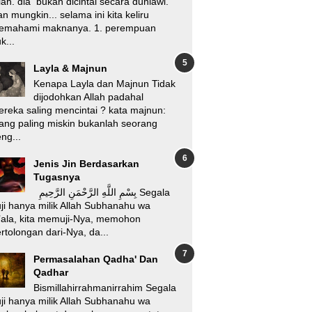
lah. dia bukan dicintai secara duniawi.
n mungkin... selama ini kita keliru
emahami maknanya. 1. perempuan
k...
Layla & Majnun
Kenapa Layla dan Majnun Tidak
dijodohkan Allah padahal
reka saling mencintai ? kata majnun:
ang paling miskin bukanlah seorang
ng...
Jenis Jin Berdasarkan
Tugasnya
بِسْمِ اللَّهِ الرَّحْمَنِ الرَّحِيمِ Segala
ji hanya milik Allah Subhanahu wa
’ala, kita memuji-Nya, memohon
rtolongan dari-Nya, da...
Permasalahan Qadha' Dan
Qadhar
Bismillahirrahmanirrahim Segala
ji hanya milik Allah Subhanahu wa