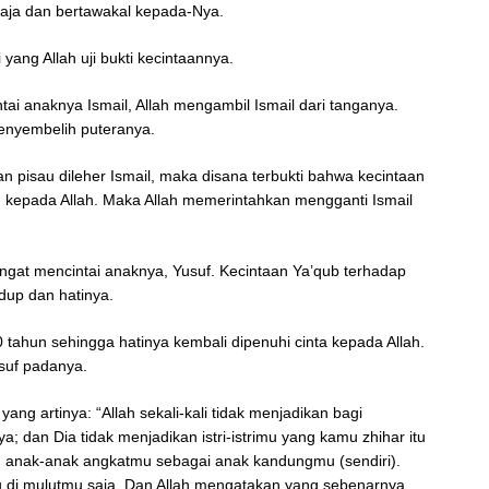
saja dan bertawakal kepada-Nya.
 yang Allah uji bukti kecintaannya.
tai anaknya Ismail, Allah mengambil Ismail dari tanganya.
enyembelih puteranya.
kan pisau dileher Ismail, maka disana terbukti bahwa kecintaan
n kepada Allah. Maka Allah memerintahkan mengganti Ismail
angat mencintai anaknya, Yusuf. Kecintaan Ya’qub terhadap
dup dan hatinya.
 tahun sehingga hatinya kembali dipenuhi cinta kepada Allah.
suf padanya.
yang artinya: “Allah sekali-kali tidak menjadikan bagi
 dan Dia tidak menjadikan istri-istrimu yang kamu zhihar itu
n anak-anak angkatmu sebagai anak kandungmu (sendiri).
u di mulutmu saja. Dan Allah mengatakan yang sebenarnya