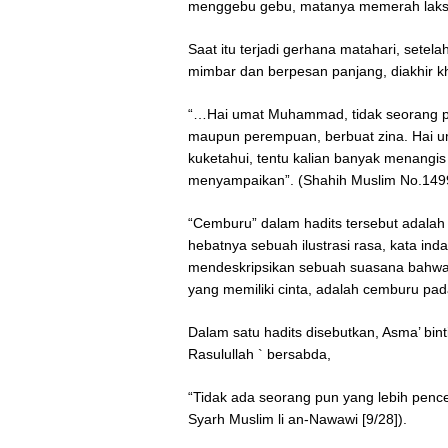
menggebu gebu, matanya memerah laks
Saat itu terjadi gerhana matahari, setela
mimbar dan berpesan panjang, diakhir k
“…Hai umat Muhammad, tidak seorang pun
maupun perempuan, berbuat zina. Hai u
kuketahui, tentu kalian banyak menangis 
menyampaikan”. (Shahih Muslim No.149
“Cemburu” dalam hadits tersebut adalah d
hebatnya sebuah ilustrasi rasa, kata inda
mendeskripsikan sebuah suasana bahwa
yang memiliki cinta, adalah cemburu pa
Dalam satu hadits disebutkan, Asma’ bin
Rasulullah ` bersabda,
“Tidak ada seorang pun yang lebih pence
Syarh Muslim li an-Nawawi [9/28]).