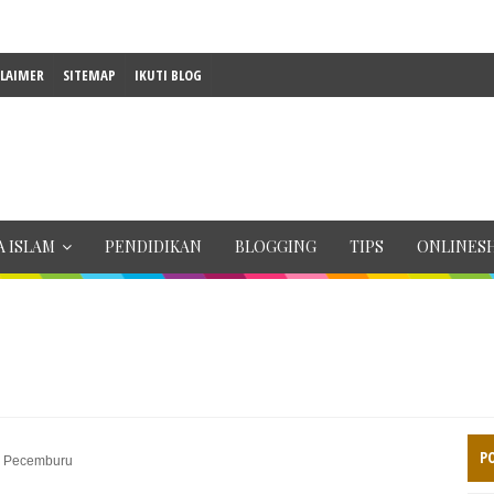
CLAIMER
SITEMAP
IKUTI BLOG
 ISLAM
PENDIDIKAN
BLOGGING
TIPS
ONLINES
P
g Pecemburu