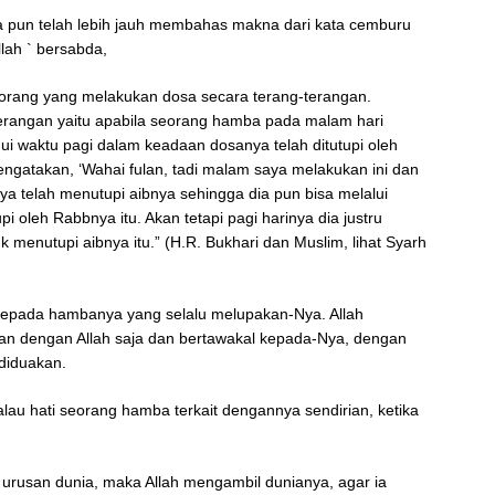
 pun telah lebih jauh membahas makna dari kata cemburu
llah ` bersabda,
orang yang melakukan dosa secara terang-terangan.
erangan yaitu apabila seorang hamba pada malam hari
i waktu pagi dalam keadaan dosanya telah ditutupi oleh
engatakan, ‘Wahai fulan, tadi malam saya melakukan ini dan
ya telah menutupi aibnya sehingga dia pun bisa melalui
 oleh Rabbnya itu. Akan tetapi pagi harinya dia justru
k menutupi aibnya itu.” (H.R. Bukhari dan Muslim, lihat Syarh
 kepada hambanya yang selalu melupakan-Nya. Allah
n dengan Allah saja dan bertawakal kepada-Nya, dengan
h diduakan.
alau hati seorang hamba terkait dengannya sendirian, ketika
 urusan dunia, maka Allah mengambil dunianya, agar ia