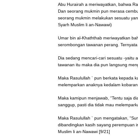
Abu Hurairah a meriwayatkan, bahwa Ra
Dan seorang mukmin pun merasa cemburu
seorang mukmin melakukan sesuatu yang 
Syarh Muslim li an-Nawawi)
Umar bin al-Khaththab meriwayatkan bah
serombongan tawanan perang. Ternyata
Dia sedang mencari-cari sesuatu -yaitu 
tawanan itu maka dia pun langsung me
Maka Rasulullah ` pun berkata kepada k
melemparkan anaknya kedalam kobaran 
Maka kamipun menjawab, “Tentu saja dia
sanggup, pasti dia tidak mau melempar
Maka Rasulullah ` pun mengatakan, “Su
dibandingkan kasih sayang perempuan ini
Muslim li an-Nawawi [9/21]