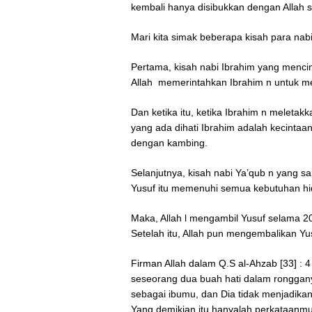
kembali hanya disibukkan dengan Allah 
Mari kita simak beberapa kisah para nabi
Pertama, kisah nabi Ibrahim yang mencin
Allah memerintahkan Ibrahim n untuk m
Dan ketika itu, ketika Ibrahim n meletak
yang ada dihati Ibrahim adalah kecintaa
dengan kambing.
Selanjutnya, kisah nabi Ya’qub n yang s
Yusuf itu memenuhi semua kebutuhan hi
Maka, Allah l mengambil Yusuf selama 20
Setelah itu, Allah pun mengembalikan Yu
Firman Allah dalam Q.S al-Ahzab [33] : 4 
seseorang dua buah hati dalam rongganya;
sebagai ibumu, dan Dia tidak menjadika
Yang demikian itu hanyalah perkataanm