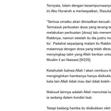
Ternyata, Islam dengan kesempurnaanya
ini.Abu Hurairah a meriwayatkan, Rasulu
“Semua umatku akan dimaafkan kecuali 
Termasuk perbuatan dosa yang terang-t
melakukan perbuatan (dosa) lalu menemu
Rabbnya, namun setelah itu dia justru m
itu’. Padahal sepanjang malam itu Rabbn
malamnya dengan dosa yang telah ditutupi
menyingkap tabir yang Allah berikan untu
Muslim li an-Nawawi [9/225]
Ketahuilah bahwa Allah l akan cemburu
menginginkan hambanya hanya disibukka
kata lain Allah tidak mau dan tidak bole
Maksud lainnya adalah Allah mencintai k
ia sedang dalam kondisi taat.
Tetapi kadang hamba itu disibukkan oleh