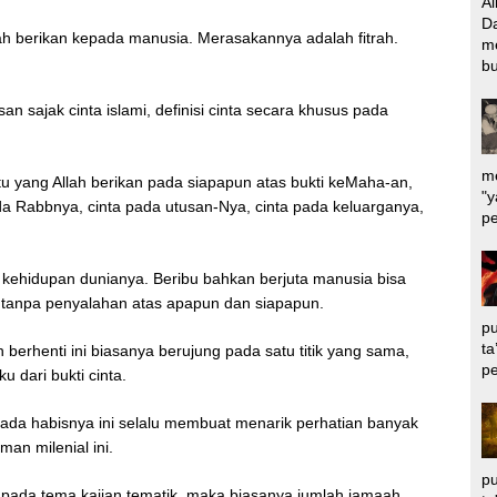
Al
Da
ah berikan kepada manusia. Merasakannya adalah fitrah.
m
bu
san sajak cinta islami, definisi cinta secara khusus pada
me
u yang Allah berikan pada siapapun atas bukti keMaha-an,
"y
 Rabbnya, cinta pada utusan-Nya, cinta pada keluarganya,
pe
 kehidupan dunianya. Beribu bahkan berjuta manusia bisa
 tanpa penyalahan atas apapun dan siapapun.
pu
ta
h berhenti ini biasanya berujung pada satu titik yang sama,
pe
 dari bukti cinta.
ada habisnya ini selalu membuat menarik perhatian banyak
an milenial ini.
pu
ada tema kajian tematik, maka biasanya jumlah jamaah