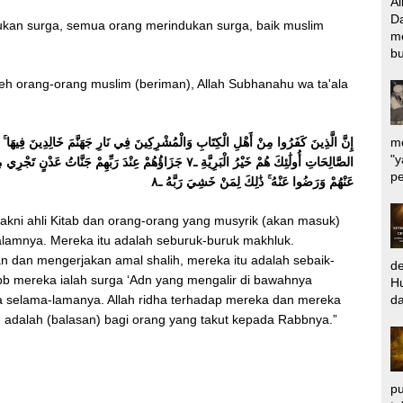
Al
Da
dukan surga, semua orang merindukan surga, baik muslim
m
bu
eh orang-orang muslim (beriman), Allah Subhanahu wa ta'ala
me
"y
الصَّالِحَاتِ أُولَٰئِكَ هُمْ خَيْرُ الْبَرِيَّةِ ـ٧ جَزَاؤُهُمْ عِنْدَ رَبِّهِمْ 
pe
عَنْهُمْ وَرَضُوا عَنْهُ ۚ ذَٰلِكَ لِمَنْ خَشِيَ رَبَّهُ ـ٨
akni ahli Kitab dan orang-orang yang musyrik (akan masuk)
lamnya. Mereka itu adalah seburuk-buruk makhluk.
 dan mengerjakan amal shalih, mereka itu adalah sebaik-
d
abb mereka ialah surga ‘Adn yang mengalir di bawahnya
Hu
da
a selama-lamanya. Allah ridha terhadap mereka dan mereka
u adalah (balasan) bagi orang yang takut kepada Rabbnya.”
pu