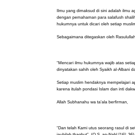
Ilmu yang dimaksud di sini adalah ilmu a
dengan pemahaman para salafush shalih
hukumnya untuk dicari oleh setiap musl
Sebagaimana ditegaskan oleh Rasululla
“Mencari ilmu hukumnya wajib atas setiap
dinyatakan sahih oleh Syaikh al-Albani 
Setiap muslim hendaknya mempelajari ap
karena itulah pondasi Islam dan inti dak
Allah Subhanahu wa ta'ala berfirman,
“Dan telah Kami utus seorang rasul di 
jauhilah thaghut”. (Q.S. an-Nahl [16]: 36)