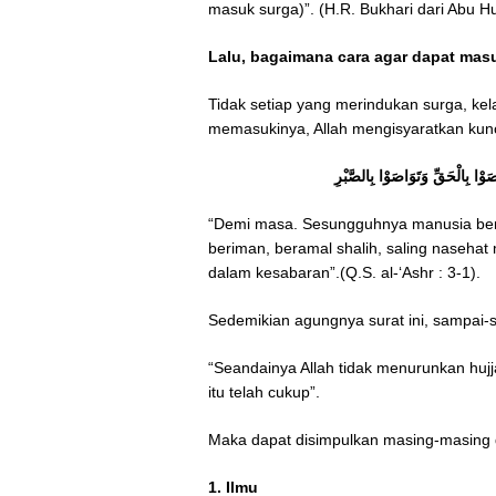
masuk surga)”. (H.R. Bukhari dari Abu Hu
Lalu, bagaimana cara agar dapat ma
Tidak setiap yang merindukan surga, ke
memasukinya, Allah mengisyaratkan kun
وْا بِالْحَقِّ وَتَوَاصَوْا بِالصَّبْرِ
“Demi masa. Sesungguhnya manusia bena
beriman, beramal shalih, saling naseha
dalam kesabaran”.(Q.S. al-‘Ashr : 3-1).
Sedemikian agungnya surat ini, sampai-
“Seandainya Allah tidak menurunkan hujj
itu telah cukup”.
Maka dapat disimpulkan masing-masing da
1. Ilmu