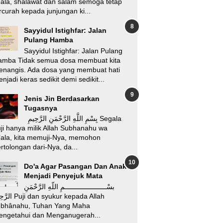
'ala, shalawat dan salam semoga tetap
rcurah kepada junjungan ki...
Sayyidul Istighfar: Jalan
Pulang Hamba
Sayyidul Istighfar: Jalan Pulang
amba Tidak semua dosa membuat kita
enangis. Ada dosa yang membuat hati
njadi keras sedikit demi sedikit...
Jenis Jin Berdasarkan
Tugasnya
بِسْمِ اللَّهِ الرَّحْمَنِ الرَّحِيمِ Segala
ji hanya milik Allah Subhanahu wa
’ala, kita memuji-Nya, memohon
rtolongan dari-Nya, da...
Do'a Agar Pasangan Dan Anak
Menjadi Penyejuk Mata
بسْـــــــــــــــــــــمِ اللّهِ الرَّحْمَنِ
i dan syukur kepada Allah
ubhânahu, Tuhan Yang Maha
engetahui dan Menganugerah...