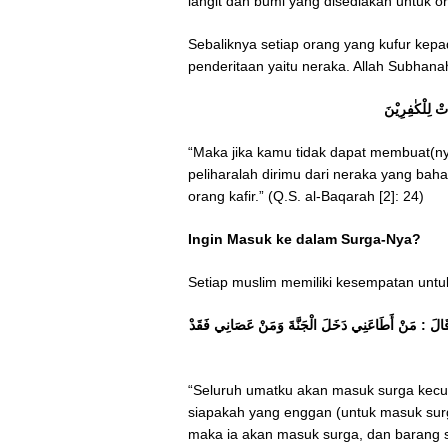
langit dan bumi yang disediakan untuk or
Sebaliknya setiap orang yang kufur kep
penderitaan yaitu neraka. Allah Subhana
َتْ لِلْكٰفِرِيْنَ
“Maka jika kamu tidak dapat membuat(ny
peliharalah dirimu dari neraka yang bah
orang kafir.” (Q.S. al-Baqarah [2]: 24)
Ingin Masuk ke dalam Surga-Nya?
Setiap muslim memiliki kesempatan untu
 ؟ قَالَ : مَنْ أَطَاعَنِي دَخَلَ الْجَنَّةَ وَمَنْ عَصَانِي فَقَدْ
“Seluruh umatku akan masuk surga kecua
siapakah yang enggan (untuk masuk surg
maka ia akan masuk surga, dan barang si