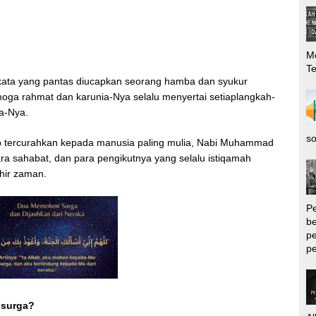
Me
T
n kata yang pantas diucapkan seorang hamba dan syukur
moga rahmat dan karunia-Nya selalu menyertai setiaplangkah-
da-Nya.
so
tap tercurahkan kepada manusia paling mulia, Nabi Muhammad
 para sahabat, dan para pengikutnya yang selalu istiqamah
hir zaman.
P
be
pe
pe
 surga?