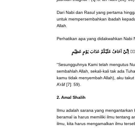
Dari Nabi dan Rasul yang pertama hingg
untuk mempersembahkan ibadah kepada 
Allah.
Perhatikan apa yang didakwahkan Nabi N
ُهٗۗ اِنِّيْٓ اَخَافُ عَلَيْكُمْ عَذَابَ يَوْمٍ عَظِيْمٍ
“Sesungguhnya Kami telah mengutus Nuh
sembahlah Allah, sekali-kali tak ada Tu
kamu tidak menyembah Allah), aku takut 
A’râf [7]: 59).
2. Amal Shalih
Ilmu adalah sarana yang mengantarkan k
beramal ia harus memiliki ilmu tentang am
ilmu, kita harus mengamalkan ilmu terse