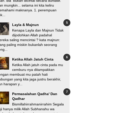
lah. dia bukan dicintai secara duniawi.
n mungkin... selama ini kita keliru
emahami maknanya. 1. perempuan
k...
Layla & Majnun
Kenapa Layla dan Majnun Tidak
dijodohkan Allah padahal
reka saling mencintai ? kata majnun:
ang paling miskin bukanlah seorang
ng...
Ketika Allah Jatuh Cinta
Ketika Allah jatuh cinta pada mu
cemburu nya ditampakkan
engan membuat mu patah hati
bungan yang kita jaga justru berakhir,
n harapan y...
Permasalahan Qadha' Dan
Qadhar
Bismillahirrahmanirrahim Segala
ji hanya milik Allah Subhanahu wa