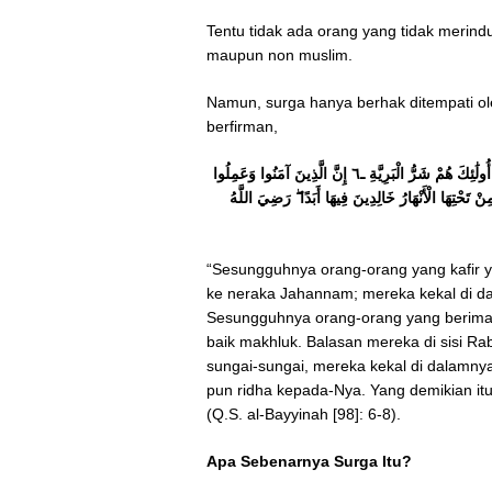
Tentu tidak ada orang yang tidak merin
maupun non muslim.
Namun, surga hanya berhak ditempati ol
berfirman,
إِنَّ الَّذِينَ كَفَرُوا مِنْ أَهْلِ الْكِتَابِ وَالْمُشْرِكِينَ فِي نَارِ جَهَنَّمَ خَالِدِينَ فِيهَا ۚ أُولَٰئِكَ هُمْ شَرُّ الْبَرِيَّةِ ـ٦ إِنَّ الَّذِينَ آمَنُوا وَعَمِلُوا
جَنَّاتُ عَدْنٍ تَجْرِي مِنْ تَحْتِهَا الْأَنْهَارُ خَالِدِينَ فِيهَا أَبَدًا ۖ رَضِيَ اللَّهُ
“Sesungguhnya orang-orang yang kafir y
ke neraka Jahannam; mereka kekal di da
Sesungguhnya orang-orang yang beriman
baik makhluk. Balasan mereka di sisi R
sungai-sungai, mereka kekal di dalamny
pun ridha kepada-Nya. Yang demikian it
(Q.S. al-Bayyinah [98]: 6-8).
Apa Sebenarnya Surga Itu?