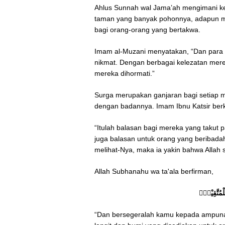
Ahlus Sunnah wal Jama’ah mengimani ke
taman yang banyak pohonnya, adapun meru
bagi orang-orang yang bertakwa.
Imam al-Muzani menyatakan, “Dan para 
nikmat. Dengan berbagai kelezatan mer
mereka dihormati.”
Surga merupakan ganjaran bagi setiap m
dengan badannya. Imam Ibnu Katsir ber
“Itulah balasan bagi mereka yang takut
juga balasan untuk orang yang beribadah
melihat-Nya, maka ia yakin bahwa Allah 
Allah Subhanahu wa ta'ala berfirman,
ْمُتَّقِيْنَۙ
“Dan bersegeralah kamu kepada ampuna