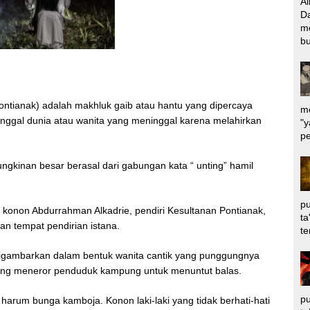
Al
Da
m
bu
ontianak) adalah makhluk gaib atau hantu yang dipercaya
me
nggal dunia atau wanita yang meninggal karena melahirkan
"y
pe
ngkinan besar berasal dari gabungan kata “ unting” hamil
pu
konon Abdurrahman Alkadrie, pendiri Kesultanan Pontianak,
ta
an tempat pendirian istana.
te
 digambarkan dalam bentuk wanita cantik yang punggungnya
nang meneror penduduk kampung untuk menuntut balas.
pu
i harum bunga kamboja. Konon laki-laki yang tidak berhati-hati