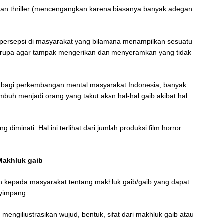
dan thriller (mencengangkan karena biasanya banyak adegan
 persepsi di masyarakat yang bilamana menampilkan sesuatu
an rupa agar tampak mengerikan dan menyeramkan yang tidak
h bagi perkembangan mental masyarakat Indonesia, banyak
buh menjadi orang yang takut akan hal-hal gaib akibat hal
diminati. Hal ini terlihat dari jumlah produksi film horror
Makhluk gaib
n kepada masyarakat tentang makhluk gaib/gaib yang dapat
nyimpang.
engiliustrasikan wujud, bentuk, sifat dari makhluk gaib atau