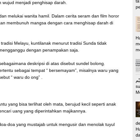
ta
h wujud menjadi penghisap darah.
pe
an melukai wanita hamil. Dalam cerita seram dan film horor
barkan membunuh mangsa dengan cara menghisap darah di
H
adisi Melayu, kuntilanak menurut tradisi Sunda tidak
m
me
a mengganggu dengan penampakan saja.
sebagaimana deskripsi di atas disebut sundel bolong.
ertentu sebagai tempat “ bersemayam”, misalnya waru yang
ebut “ waru do ong” .
الرَّحِيْم Puj
s
M
tu yang bisa terlihat oleh mata, berujud kecil seperti anak
mencari uang yang diperintahkan majikannya.
d
a-doa yang mustajab untuk mengusir dan menolak tuyul
Hu
da