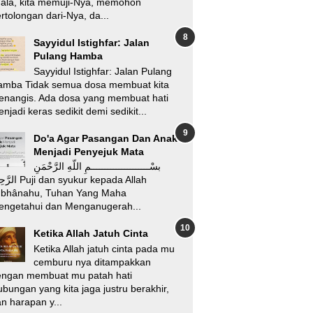
’ala, kita memuji-Nya, memohon
rtolongan dari-Nya, da...
Sayyidul Istighfar: Jalan
Pulang Hamba
Sayyidul Istighfar: Jalan Pulang
amba Tidak semua dosa membuat kita
enangis. Ada dosa yang membuat hati
njadi keras sedikit demi sedikit...
Do'a Agar Pasangan Dan Anak
Menjadi Penyejuk Mata
بسْـــــــــــــــــــــمِ اللّهِ الرَّحْمَنِ
i dan syukur kepada Allah
ubhânahu, Tuhan Yang Maha
engetahui dan Menganugerah...
Ketika Allah Jatuh Cinta
Ketika Allah jatuh cinta pada mu
cemburu nya ditampakkan
engan membuat mu patah hati
bungan yang kita jaga justru berakhir,
n harapan y...