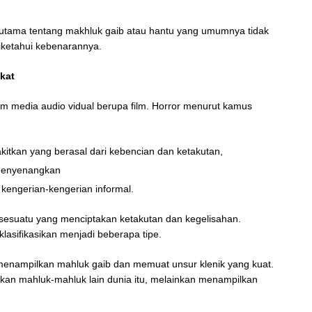
rutama tentang makhluk gaib atau hantu yang umumnya tidak
diketahui kebenarannya.
kat
am media audio vidual berupa film. Horror menurut kamus
itkan yang berasal dari kebencian dan ketakutan,
 menyenangkan
kengerian-kengerian informal.
sesuatu yang menciptakan ketakutan dan kegelisahan.
klasifikasikan menjadi beberapa tipe.
menampilkan mahluk gaib dan memuat unsur klenik yang kuat.
lkan mahluk-mahluk lain dunia itu, melainkan menampilkan