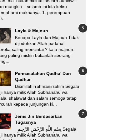
lah. dia bukan dicintai secara duniawi.
n mungkin... selama ini kita keliru
emahami maknanya. 1. perempuan
k...
Layla & Majnun
Kenapa Layla dan Majnun Tidak
dijodohkan Allah padahal
reka saling mencintai ? kata majnun:
ang paling miskin bukanlah seorang
ng...
Permasalahan Qadha' Dan
Qadhar
Bismillahirrahmanirrahim Segala
ji hanya milik Allah Subhanahu wa
'ala, shalawat dan salam semoga tetap
rcurah kepada junjungan ki...
Jenis Jin Berdasarkan
Tugasnya
بِسْمِ اللَّهِ الرَّحْمَنِ الرَّحِيمِ Segala
ji hanya milik Allah Subhanahu wa