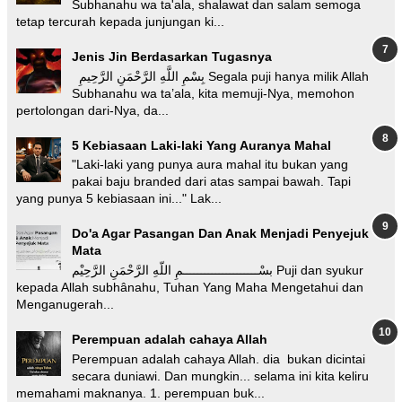
Subhanahu wa ta'ala, shalawat dan salam semoga
tetap tercurah kepada junjungan ki...
Jenis Jin Berdasarkan Tugasnya
بِسْمِ اللَّهِ الرَّحْمَنِ الرَّحِيمِ Segala puji hanya milik Allah
Subhanahu wa ta’ala, kita memuji-Nya, memohon
pertolongan dari-Nya, da...
5 Kebiasaan Laki-laki Yang Auranya Mahal
"Laki-laki yang punya aura mahal itu bukan yang
pakai baju branded dari atas sampai bawah. Tapi
yang punya 5 kebiasaan ini..." Lak...
Do'a Agar Pasangan Dan Anak Menjadi Penyejuk
Mata
بسْـــــــــــــــــــــمِ اللّهِ الرَّحْمَنِ الرَّحِيْم Puji dan syukur
kepada Allah subhânahu, Tuhan Yang Maha Mengetahui dan
Menganugerah...
Perempuan adalah cahaya Allah
Perempuan adalah cahaya Allah. dia bukan dicintai
secara duniawi. Dan mungkin... selama ini kita keliru
memahami maknanya. 1. perempuan buk...