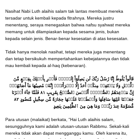
Nasihat Nabi Luth alaihis salam tak lantas membuat mereka
tersadar untuk kembali kepada fitrahnya. Mereka justru
menentang, seraya menegaskan bahwa nafsu syahwat mereka
memang untuk dilampiaskan kepada sesama jenis, bukan
kepada selain jenis. Benar-benar kesesatan di atas kesesatan.
Tidak hanya menolak nasihat, tetapi mereka juga menentang
dan tetap bersikukuh mempertahankan kebejatannya dan tidak
mau kembali kepada al-haq (kebenaran).
قَالُواْ يَٰلُوطُ إِنَّا رُسُلُ رَبِّكَ لَن يَصِلُوٓاْ إِلَيۡكَۖ فَأَسۡرِ بِأَهۡلِكَ بِقِطۡعٍ مِّنَ
ٱلَّيۡلِ وَلَا يَلۡتَفِتۡ مِنكُمۡ أَحَدٌ إِلَّا ٱمۡرَأَتَكَۖ إِنَّهُۥ مُصِيبُهَا مَآ أَصَابَهُمۡۚ
إِنَّ مَوۡعِدَهُمُ ٱلصُّبۡحُۚ أَلَيۡسَ ٱلصُّبۡحُ بِقَرِيبٍ ٨١ فَلَمَّا جَآءَ أَمۡرُنَا
جَعَلۡنَا عَٰلِيَهَا سَافِلَهَا وَأَمۡطَرۡنَا عَلَيۡهَا حِجَارَةً مِّن سِجِّيلٍ مَّنضُودٍ ٨٢
مُّسَوَّمَةً عِندَ رَبِّكَۖ وَمَا هِيَ مِنَ ٱلظَّٰلِمِينَ بِبَعِيدٍ
Para utusan (malaikat) berkata, “Hai Luth alaihis salam,
sesungguhnya kami adalah utusan-utusan Rabbmu. Sekali-kali
mereka tidak akan dapat mengganggu kamu. Oleh karena itu,