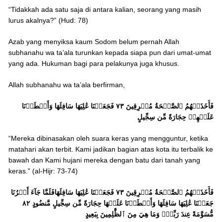
“Tidakkah ada satu saja di antara kalian, seorang yang masih
lurus akalnya?” (Hud: 78)
Azab yang menyiksa kaum Sodom belum pernah Allah
subhanahu wa ta’ala turunkan kepada siapa pun dari umat-umat
yang ada. Hukuman bagi para pelakunya juga khusus.
Allah subhanahu wa ta’ala berfirman,
فَأَخَذَتۡهُمُ ٱلصَّيۡحَةُ مُشۡرِقِينَ ٧٣ فَجَعَلۡنَا عَٰلِيَهَا سَافِلَهَا وَأَمۡطَرۡنَا
عَلَيۡهِمۡ حِجَارَةً مِّن سِجِّيلٍ
“Mereka dibinasakan oleh suara keras yang mengguntur, ketika
matahari akan terbit. Kami jadikan bagian atas kota itu terbalik ke
bawah dan Kami hujani mereka dengan batu dari tanah yang
keras.” (al-Hijr: 73-74)
فَأَخَذَتۡهُمُ ٱلصَّيۡحَةُ مُشۡرِقِينَ ٧٣ فَجَعَلۡنَا عَٰلِيَهَا سَافِلَهَافَلَمَّا جَآءَ أَمۡرُنَا
جَعَلۡنَا عَٰلِيَهَا سَافِلَهَا وَأَمۡطَرۡنَا عَلَيۡهَا حِجَارَةً مِّن سِجِّيلٍ مَّنضُودٍ ٨٢
مُّسَوَّمَةً عِندَ رَبِّكَۖ وَمَا هِيَ مِنَ ٱلظَّٰلِمِينَ بِبَعِيدٍ