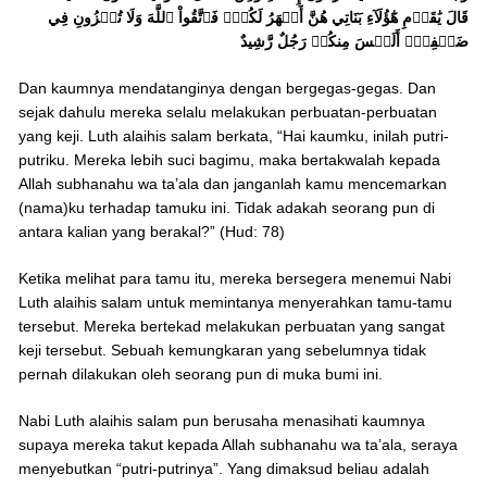
قَالَ يَٰقَوۡمِ هَٰٓؤُلَآءِ بَنَاتِي هُنَّ أَطۡهَرُ لَكُمۡۖ فَٱتَّقُواْ ٱللَّهَ وَلَا تُخۡزُونِ فِي
ضَيۡفِيٓۖ أَلَيۡسَ مِنكُمۡ رَجُلٌ رَّشِيدٌ
Dan kaumnya mendatanginya dengan bergegas-gegas. Dan
sejak dahulu mereka selalu melakukan perbuatan-perbuatan
yang keji. Luth alaihis salam berkata, “Hai kaumku, inilah putri-
putriku. Mereka lebih suci bagimu, maka bertakwalah kepada
Allah subhanahu wa ta’ala dan janganlah kamu mencemarkan
(nama)ku terhadap tamuku ini. Tidak adakah seorang pun di
antara kalian yang berakal?” (Hud: 78)
Ketika melihat para tamu itu, mereka bersegera menemui Nabi
Luth alaihis salam untuk memintanya menyerahkan tamu-tamu
tersebut. Mereka bertekad melakukan perbuatan yang sangat
keji tersebut. Sebuah kemungkaran yang sebelumnya tidak
pernah dilakukan oleh seorang pun di muka bumi ini.
Nabi Luth alaihis salam pun berusaha menasihati kaumnya
supaya mereka takut kepada Allah subhanahu wa ta’ala, seraya
menyebutkan “putri-putrinya”. Yang dimaksud beliau adalah