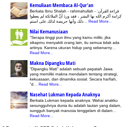
Kemuliaan Membaca Al-Qur'an
Berkata Ibnu Shalah - rahimahullah - :قراءة القرآن
كرامة أكرم الله بها البشر ، فقد وردَ أنَّ الملائكة لم يعطوا
ذلك وأنها حريصة لذلك على استم…
Read More...
Nilai Kemanusiaan
"Serapa tinggi pun ilmu yang kamu miliki, jika
sikapmu menyakiti orang lain, itu semua tidak ada
artinya. Karena ukuran hidup yang sebenarny…
Read More...
Makna Dipangku Mati
"Dipangku Mati" adalah sebuah pepatah Jawa
yang memiliki makna mendalam tentang strategi,
kekuasaan, dan dinamika sosial. Secara harfiah,
"d…
Read More...
Nasehat Lukman Kepada Anaknya
Berkata Lukman kepada anaknya: Wahai anakku
sesungguhnya dunia itu adalah lautan yang dalam,
sungguh banyak manusia tenggelam di dalam…
Read More...