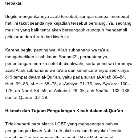
terbakar.
Begitu mengerikannya azab tersebut, sampai-sampai membuat
hati ini takut seandainya kejadian tersebut berulang. Ya, seorang
muslim yang baik tentu akan bersungguh-sungguh mengambil
pelajaran dan ibrah dari kisah ini.
Karena begitu pentingnya, Allah subhanahu wa ta’ala
mengabadikan kisah kaum Sodom[2], perbuatannya,
penentangan mereka setelah didakwahi, serta peristiwa turunnya
azab Allah subhanahu wa ta’ala dan kehancurannya; sedikitnya
di 9 tempat dalam al-Qur’an, yaitu pada surah al-A’raf: 80–84,
Hud: 69–83, al-Hijr: 58–78, al-Anbiya: 71–75, asy-Syu’ara: 160–
175, an-Naml: 54–59, al-Ankabut: 28–35, ash-Shaffat: 133–138,
dan al-Qamar: 33–39.
Hikmah dan Tujuan Pengulangan Kisah dalam al-Qur’an
Tidak seperti para aktivis LGBT yang menganggap bahwa
pengulangan kisah Nabi Luth alaihis salam hanyalah “cerita
penghibur” untuk menguatkan mental Nabi Muhammad