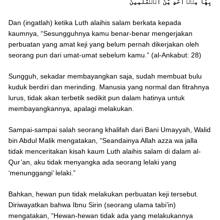
بِهَا مِنۡ أَحَدٍ مِّنَ ٱلۡعَٰلَمِينَ
Dan (ingatlah) ketika Luth alaihis salam berkata kepada
kaumnya, “Sesungguhnya kamu benar-benar mengerjakan
perbuatan yang amat keji yang belum pernah dikerjakan oleh
seorang pun dari umat-umat sebelum kamu.” (al-Ankabut: 28)
Sungguh, sekadar membayangkan saja, sudah membuat bulu
kuduk berdiri dan merinding. Manusia yang normal dan fitrahnya
lurus, tidak akan terbetik sedikit pun dalam hatinya untuk
membayangkannya, apalagi melakukan.
Sampai-sampai salah seorang khalifah dari Bani Umayyah, Walid
bin Abdul Malik mengatakan, “Seandainya Allah azza wa jalla
tidak menceritakan kisah kaum Luth alaihis salam di dalam al-
Qur’an, aku tidak menyangka ada seorang lelaki yang
‘menunggangi’ lelaki.”
Bahkan, hewan pun tidak melakukan perbuatan keji tersebut.
Diriwayatkan bahwa Ibnu Sirin (seorang ulama tabi’in)
mengatakan, “Hewan-hewan tidak ada yang melakukannya