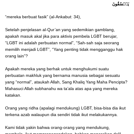
يَفۡسُقُونَ
“mereka berbuat fasik” (al-Ankabut: 34),
Setelah penjelasan al-Qur’an yang sedemikian gamblang,
apakah masuk akal jika para aktivis pembela LGBT berujar,
“LGBT ini adalah perbuatan normal”, “Sah-sah saja seorang
memilih menjadi LGBT”, “Yang penting tidak mengganggu hak
orang lain”?
Apakah mereka yang berhak untuk menghukumi suatu
perbuatan makhluk yang bernama manusia sebagai sesuatu
yang “normal”, ataukah Allah, Sang Khaliq Yang Maha Pencipta?
Mahasuci Allah subhanahu wa ta’ala atas apa yang mereka
katakan.
Orang yang ridha (apalagi mendukung) LGBT, bisa-bisa dia ikut
terkena azab walaupun dia sendiri tidak ikut melakukannya.
Kami tidak yakin bahwa orang-orang yang mendukung,
membela, ikut mempropagandakan, bahkan mencarikan dalil