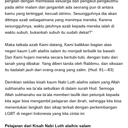
pergilah dengan membawa keluarga dan pengikut-pengikutmu
pada akhir malam dan janganlah ada seorang pun di antara
kamu yang tertinggal, kecuali istrimu. Sesungguhnya dia akan
ditimpa azab sebagaimana yang menimpa mereka. Karena
sesungguhnya, waktu jatuhnya azab kepada mereka ialah di
waktu subuh; bukankah subuh itu sudah dekat?”
Maka tatkala azab Kami datang, Kami balikkan bagian atas
negeri kaum Luth alaihis salam itu menjadi terbalik ke bawah.
Dan Kami hujani mereka secara bertubi-tubi, dengan batu dari
tanah yang dibakar. Yang diberi tanda oleh Rabbmu, dan siksaan
itu tiadalah jauh dari orang-orang yang zalim. (Hud: 81—83)
Demikian sekilas kisah kaum Nabi Luth alaihis salam yang Allah
subhanahu wa ta’ala sebutkan di dalam surah Hud. Semoga
Allah subhanahu wa ta’ala memberi taufik dan petunjuk kepada
kita agar bisa mengambil pelajaran dan ibrah, sehingga kita bisa
menentukan langkah dan sikap terkait dengan perkembangan
LGBT di negeri Indonesia yang kita cintai ini.
Pelajaran dari Kisah Nabi Luth alaihis salam