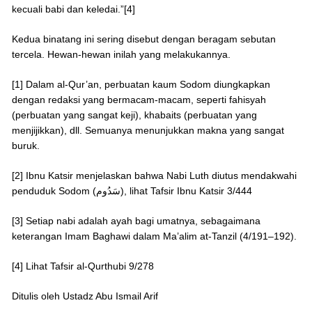
kecuali babi dan keledai.”[4]
Kedua binatang ini sering disebut dengan beragam sebutan
tercela. Hewan-hewan inilah yang melakukannya.
[1] Dalam al-Qur’an, perbuatan kaum Sodom diungkapkan
dengan redaksi yang bermacam-macam, seperti fahisyah
(perbuatan yang sangat keji), khabaits (perbuatan yang
menjijikkan), dll. Semuanya menunjukkan makna yang sangat
buruk.
[2] Ibnu Katsir menjelaskan bahwa Nabi Luth diutus mendakwahi
penduduk Sodom (سَدُوم), lihat Tafsir Ibnu Katsir 3/444
[3] Setiap nabi adalah ayah bagi umatnya, sebagaimana
keterangan Imam Baghawi dalam Ma’alim at-Tanzil (4/191–192).
[4] Lihat Tafsir al-Qurthubi 9/278
Ditulis oleh Ustadz Abu Ismail Arif