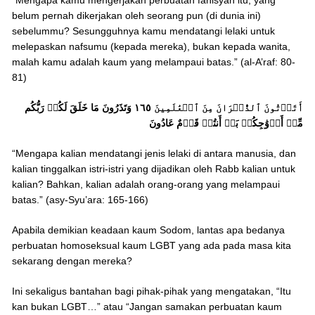
belum pernah dikerjakan oleh seorang pun (di dunia ini)
sebelummu? Sesungguhnya kamu mendatangi lelaki untuk
melepaskan nafsumu (kepada mereka), bukan kepada wanita,
malah kamu adalah kaum yang melampaui batas.” (al-A’raf: 80-
81)
أَتَأۡتُونَ ٱلذُّكۡرَانَ مِنَ ٱلۡعَٰلَمِينَ ١٦٥ وَتَذَرُونَ مَا خَلَقَ لَكُمۡ رَبُّكُم
مِّنۡ أَزۡوَٰجِكُمۚ بَلۡ أَنتُمۡ قَوۡمٌ عَادُونَ
“Mengapa kalian mendatangi jenis lelaki di antara manusia, dan
kalian tinggalkan istri-istri yang dijadikan oleh Rabb kalian untuk
kalian? Bahkan, kalian adalah orang-orang yang melampaui
batas.” (asy-Syu’ara: 165-166)
Apabila demikian keadaan kaum Sodom, lantas apa bedanya
perbuatan homoseksual kaum LGBT yang ada pada masa kita
sekarang dengan mereka?
Ini sekaligus bantahan bagi pihak-pihak yang mengatakan, “Itu
kan bukan LGBT…” atau “Jangan samakan perbuatan kaum