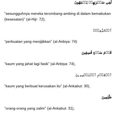
لَفِي سَكۡرَتِهِمۡ يَعۡمَهُونَ
“sesungguhnya mereka terombang-ambing di dalam kemabukan
(kesesatan)” (al-Hijr: 72),
ٱلۡخَبَٰٓئِثَۚ
“perbuatan yang menjijikkan” (al-Anbiya: 74)
قَوۡمَ سَوۡءٍ فَٰسِقِينَ
“kaum yang jahat lagi fasik” (al-Anbiya: 74),
ٱلۡقَوۡمِ ٱلۡمُفۡسِدِينَ
“kaum yang berbuat kerusakan itu” (al-Ankabut: 30),
ظَٰلِمِينَ
“orang-orang yang zalim” (al-Ankabut: 31),