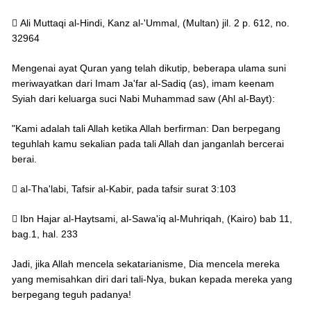
 Ali Muttaqi al-Hindi, Kanz al-'Ummal, (Multan) jil. 2 p. 612, no.
32964
Mengenai ayat Quran yang telah dikutip, beberapa ulama suni
meriwayatkan dari Imam Ja'far al-Sadiq (as), imam keenam
Syiah dari keluarga suci Nabi Muhammad saw (Ahl al-Bayt):
"Kami adalah tali Allah ketika Allah berfirman: Dan berpegang
teguhlah kamu sekalian pada tali Allah dan janganlah bercerai
berai.
 al-Tha'labi, Tafsir al-Kabir, pada tafsir surat 3:103
 Ibn Hajar al-Haytsami, al-Sawa'iq al-Muhriqah, (Kairo) bab 11,
bag.1, hal. 233
Jadi, jika Allah mencela sekatarianisme, Dia mencela mereka
yang memisahkan diri dari tali-Nya, bukan kepada mereka yang
berpegang teguh padanya!