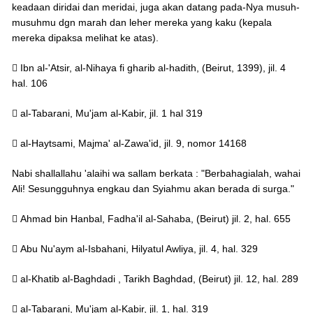
keadaan diridai dan meridai, juga akan datang pada-Nya musuh-
musuhmu dgn marah dan leher mereka yang kaku (kepala
mereka dipaksa melihat ke atas).
 Ibn al-'Atsir, al-Nihaya fi gharib al-hadith, (Beirut, 1399), jil. 4
hal. 106
 al-Tabarani, Mu'jam al-Kabir, jil. 1 hal 319
 al-Haytsami, Majma' al-Zawa'id, jil. 9, nomor 14168
Nabi shallallahu 'alaihi wa sallam berkata : "Berbahagialah, wahai
Ali! Sesungguhnya engkau dan Syiahmu akan berada di surga."
 Ahmad bin Hanbal, Fadha'il al-Sahaba, (Beirut) jil. 2, hal. 655
 Abu Nu'aym al-Isbahani, Hilyatul Awliya, jil. 4, hal. 329
 al-Khatib al-Baghdadi , Tarikh Baghdad, (Beirut) jil. 12, hal. 289
 al-Tabarani, Mu'jam al-Kabir, jil. 1, hal. 319