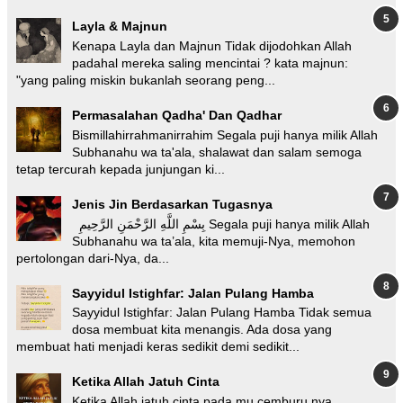
Layla & Majnun
Kenapa Layla dan Majnun Tidak dijodohkan Allah
padahal mereka saling mencintai ? kata majnun:
"yang paling miskin bukanlah seorang peng...
Permasalahan Qadha' Dan Qadhar
Bismillahirrahmanirrahim Segala puji hanya milik Allah
Subhanahu wa ta'ala, shalawat dan salam semoga
tetap tercurah kepada junjungan ki...
Jenis Jin Berdasarkan Tugasnya
بِسْمِ اللَّهِ الرَّحْمَنِ الرَّحِيمِ Segala puji hanya milik Allah
Subhanahu wa ta’ala, kita memuji-Nya, memohon
pertolongan dari-Nya, da...
Sayyidul Istighfar: Jalan Pulang Hamba
Sayyidul Istighfar: Jalan Pulang Hamba Tidak semua
dosa membuat kita menangis. Ada dosa yang
membuat hati menjadi keras sedikit demi sedikit...
Ketika Allah Jatuh Cinta
Ketika Allah jatuh cinta pada mu cemburu nya