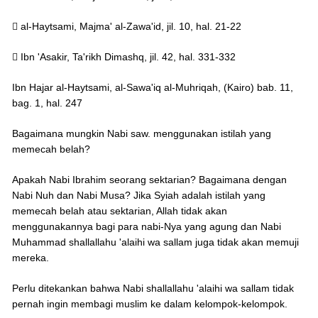
 al-Haytsami, Majma' al-Zawa'id, jil. 10, hal. 21-22
 Ibn 'Asakir, Ta'rikh Dimashq, jil. 42, hal. 331-332
Ibn Hajar al-Haytsami, al-Sawa'iq al-Muhriqah, (Kairo) bab. 11,
bag. 1, hal. 247
Bagaimana mungkin Nabi saw. menggunakan istilah yang
memecah belah?
Apakah Nabi Ibrahim seorang sektarian? Bagaimana dengan
Nabi Nuh dan Nabi Musa? Jika Syiah adalah istilah yang
memecah belah atau sektarian, Allah tidak akan
menggunakannya bagi para nabi-Nya yang agung dan Nabi
Muhammad shallallahu 'alaihi wa sallam juga tidak akan memuji
mereka.
Perlu ditekankan bahwa Nabi shallallahu 'alaihi wa sallam tidak
pernah ingin membagi muslim ke dalam kelompok-kelompok.