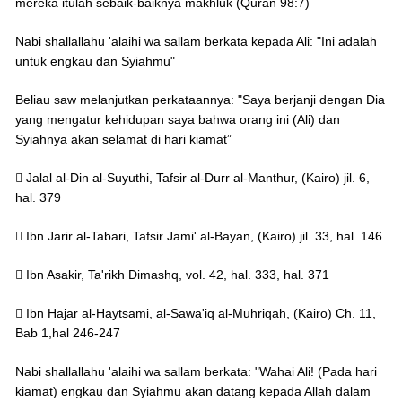
mereka itulah sebaik-baiknya makhluk (Quran 98:7)
Nabi shallallahu 'alaihi wa sallam berkata kepada Ali: "Ini adalah
untuk engkau dan Syiahmu"
Beliau saw melanjutkan perkataannya: "Saya berjanji dengan Dia
yang mengatur kehidupan saya bahwa orang ini (Ali) dan
Syiahnya akan selamat di hari kiamat”
 Jalal al-Din al-Suyuthi, Tafsir al-Durr al-Manthur, (Kairo) jil. 6,
hal. 379
 Ibn Jarir al-Tabari, Tafsir Jami' al-Bayan, (Kairo) jil. 33, hal. 146
 Ibn Asakir, Ta'rikh Dimashq, vol. 42, hal. 333, hal. 371
 Ibn Hajar al-Haytsami, al-Sawa'iq al-Muhriqah, (Kairo) Ch. 11,
Bab 1,hal 246-247
Nabi shallallahu 'alaihi wa sallam berkata: "Wahai Ali! (Pada hari
kiamat) engkau dan Syiahmu akan datang kepada Allah dalam