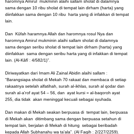
haromnya Amirul mukminin alaihi sallam sholat di dalamnya
sama dengan 10 ribu sholat di tempat lain dirham (harta) yang
diinfakkan sama dengan 10 ribu harta yang di infakkan di tempat
lain.
Dan Kûfah haramnya Allah dan haromnya rosul Nya dan
haromnya Amirul mukminin alaihi sallam sholat di dalamnya
sama dengan seribu sholat di tempat lain dirham (harta) yang
diinfakkan sama dengan seribu harta yang di infakkan di tempat
lain. (Al-Kâfî : 4/582/1)”.
Diriwayatkan dari Imam Ali Zainal Abidin alaihi sallam :
“Barangsiapa sholat di Mekah 70 rakaat dan membaca di setiap
rakaatnya setelah alfatihah, surah al-ikhlas, surah al qodar dan
surah al-a'rof ayat 54 – 56, dan ayat kursi = al-baqoroh ayat
255, dia tidak akan meninggal kecuali sebagai syuhada.
Dan makan di Mekah seakan berpuasa di tempat lain, berpuasa
di Mekah akan ditimbang sama dengan berpuasa setahun di
tempat lain, berjalan di Mekah di hitung sebagai beribadah
kepada Allah Subhanahu wa ta'ala”. (Al Faqih : 2/227/2259).