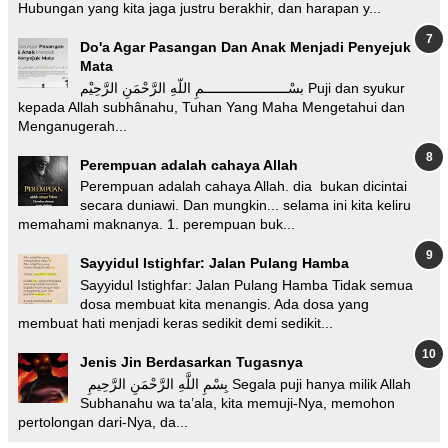
Hubungan yang kita jaga justru berakhir, dan harapan y...
Do'a Agar Pasangan Dan Anak Menjadi Penyejuk
Mata
بسْـــــــــــــــــــــمِ اللّهِ الرَّحْمَنِ الرَّحِيْم Puji dan syukur
kepada Allah subhânahu, Tuhan Yang Maha Mengetahui dan
Menganugerah...
Perempuan adalah cahaya Allah
Perempuan adalah cahaya Allah. dia bukan dicintai
secara duniawi. Dan mungkin... selama ini kita keliru
memahami maknanya. 1. perempuan buk...
Sayyidul Istighfar: Jalan Pulang Hamba
Sayyidul Istighfar: Jalan Pulang Hamba Tidak semua
dosa membuat kita menangis. Ada dosa yang
membuat hati menjadi keras sedikit demi sedikit...
Jenis Jin Berdasarkan Tugasnya
بِسْمِ اللَّهِ الرَّحْمَنِ الرَّحِيمِ Segala puji hanya milik Allah
Subhanahu wa ta’ala, kita memuji-Nya, memohon
pertolongan dari-Nya, da...