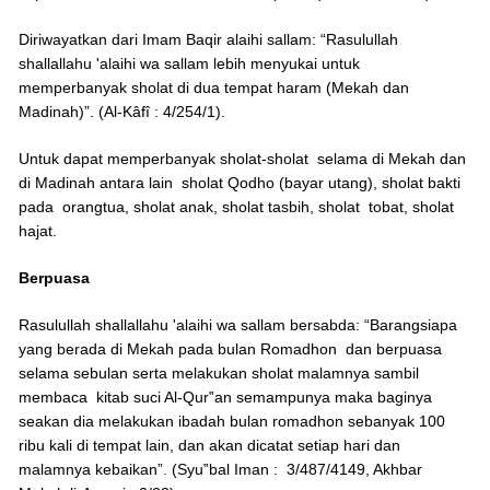
Diriwayatkan dari Imam Baqir alaihi sallam: “Rasulullah
shallallahu 'alaihi wa sallam lebih menyukai untuk
memperbanyak sholat di dua tempat haram (Mekah dan
Madinah)”. (Al-Kâfî : 4/254/1).
Untuk dapat memperbanyak sholat-sholat selama di Mekah dan
di Madinah antara lain sholat Qodho (bayar utang), sholat bakti
pada orangtua, sholat anak, sholat tasbih, sholat tobat, sholat
hajat.
Berpuasa
Rasulullah shallallahu 'alaihi wa sallam bersabda: “Barangsiapa
yang berada di Mekah pada bulan Romadhon dan berpuasa
selama sebulan serta melakukan sholat malamnya sambil
membaca kitab suci Al-Qur‟an semampunya maka baginya
seakan dia melakukan ibadah bulan romadhon sebanyak 100
ribu kali di tempat lain, dan akan dicatat setiap hari dan
malamnya kebaikan”. (Syu‟bal Iman : 3/487/4149, Akhbar