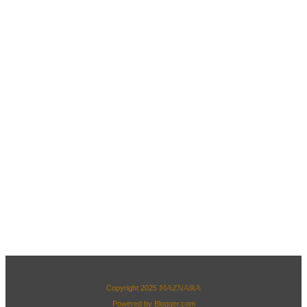
Copyright 2025
𝕄𝔸ℤℕ𝔸ℝ𝔸
Powered by
Blogger.com