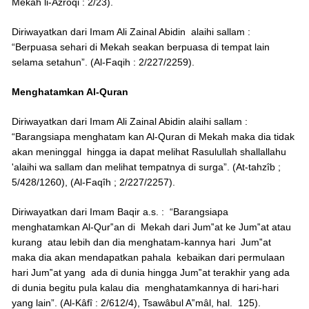
Mekah li-Azroqi : 2/23).
Diriwayatkan dari Imam Ali Zainal Abidin alaihi sallam :
“Berpuasa sehari di Mekah seakan berpuasa di tempat lain
selama setahun”. (Al-Faqih : 2/227/2259).
Menghatamkan Al-Quran
Diriwayatkan dari Imam Ali Zainal Abidin alaihi sallam :
“Barangsiapa menghatam kan Al-Quran di Mekah maka dia tidak
akan meninggal hingga ia dapat melihat Rasulullah shallallahu
'alaihi wa sallam dan melihat tempatnya di surga”. (At-tahzîb ;
5/428/1260), (Al-Faqîh ; 2/227/2257).
Diriwayatkan dari Imam Baqir a.s. : “Barangsiapa
menghatamkan Al-Qur‟an di Mekah dari Jum‟at ke Jum‟at atau
kurang atau lebih dan dia menghatam-kannya hari Jum‟at
maka dia akan mendapatkan pahala kebaikan dari permulaan
hari Jum‟at yang ada di dunia hingga Jum‟at terakhir yang ada
di dunia begitu pula kalau dia menghatamkannya di hari-hari
yang lain”. (Al-Kâfî : 2/612/4), Tsawâbul A‟mâl, hal. 125).