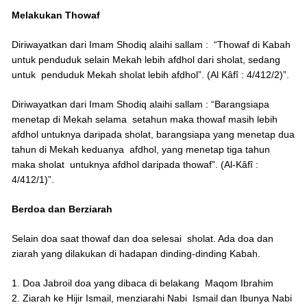
Melakukan Thowaf
Diriwayatkan dari Imam Shodiq alaihi sallam : “Thowaf di Kabah
untuk penduduk selain Mekah lebih afdhol dari sholat, sedang
untuk penduduk Mekah sholat lebih afdhol”. (Al Kâfî : 4/412/2)”.
Diriwayatkan dari Imam Shodiq alaihi sallam : “Barangsiapa
menetap di Mekah selama setahun maka thowaf masih lebih
afdhol untuknya daripada sholat, barangsiapa yang menetap dua
tahun di Mekah keduanya afdhol, yang menetap tiga tahun
maka sholat untuknya afdhol daripada thowaf”. (Al-Kâfî :
4/412/1)”.
Berdoa dan Berziarah
Selain doa saat thowaf dan doa selesai sholat. Ada doa dan
ziarah yang dilakukan di hadapan dinding-dinding Kabah.
1. Doa Jabroil doa yang dibaca di belakang Maqom Ibrahim
2. Ziarah ke Hijir Ismail, menziarahi Nabi Ismail dan Ibunya Nabi