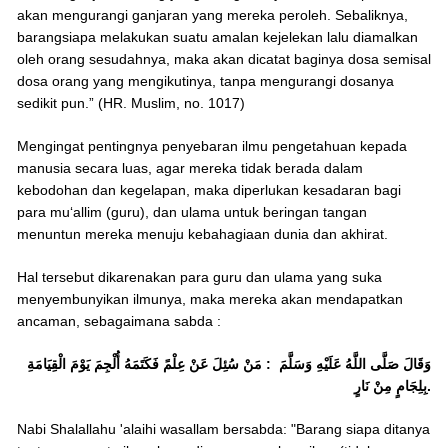
akan mengurangi ganjaran yang mereka peroleh. Sebaliknya,
barangsiapa melakukan suatu amalan kejelekan lalu diamalkan
oleh orang sesudahnya, maka akan dicatat baginya dosa semisal
dosa orang yang mengikutinya, tanpa mengurangi dosanya
sedikit pun.” (HR. Muslim, no. 1017)
Mengingat pentingnya penyebaran ilmu pengetahuan kepada
manusia secara luas, agar mereka tidak berada dalam
kebodohan dan kegelapan, maka diperlukan kesadaran bagi
para mu‘allim (guru), dan ulama untuk beringan tangan
menuntun mereka menuju kebahagiaan dunia dan akhirat.
Hal tersebut dikarenakan para guru dan ulama yang suka
menyembunyikan ilmunya, maka mereka akan mendapatkan
ancaman, sebagaimana sabda :
وَقَالَ صَلَّى اللَّهُ عَلَيْهِ وَسَلَّمَ : مَنْ سُئِلَ عَنْ عِلْمً فَكَتَمَهُ أُلْجِمَ يَوْمَ الْقِيَامَةِ
بِلِجَامٍ مِنْ نَارٍ.
Nabi Shalallahu 'alaihi wasallam bersabda: "Barang siapa ditanya