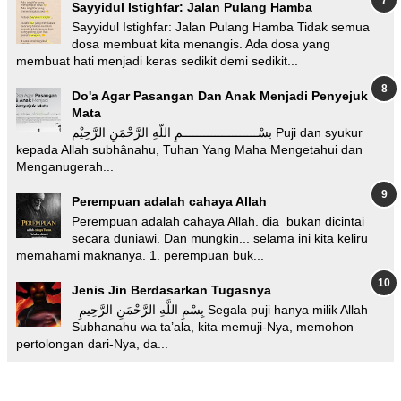
Sayyidul Istighfar: Jalan Pulang Hamba
Sayyidul Istighfar: Jalan Pulang Hamba Tidak semua
dosa membuat kita menangis. Ada dosa yang
membuat hati menjadi keras sedikit demi sedikit...
Do'a Agar Pasangan Dan Anak Menjadi Penyejuk
Mata
بسْـــــــــــــــــــــمِ اللّهِ الرَّحْمَنِ الرَّحِيْم Puji dan syukur
kepada Allah subhânahu, Tuhan Yang Maha Mengetahui dan
Menganugerah...
Perempuan adalah cahaya Allah
Perempuan adalah cahaya Allah. dia bukan dicintai
secara duniawi. Dan mungkin... selama ini kita keliru
memahami maknanya. 1. perempuan buk...
Jenis Jin Berdasarkan Tugasnya
بِسْمِ اللَّهِ الرَّحْمَنِ الرَّحِيمِ Segala puji hanya milik Allah
Subhanahu wa ta’ala, kita memuji-Nya, memohon
pertolongan dari-Nya, da...