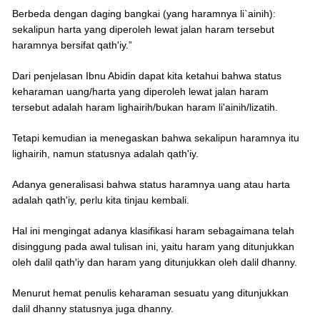
Berbeda dengan daging bangkai (yang haramnya li`ainih):
sekalipun harta yang diperoleh lewat jalan haram tersebut
haramnya bersifat qath'iy.”
Dari penjelasan Ibnu Abidin dapat kita ketahui bahwa status
keharaman uang/harta yang diperoleh lewat jalan haram
tersebut adalah haram lighairih/bukan haram li'ainih/lizatih.
Tetapi kemudian ia menegaskan bahwa sekalipun haramnya itu
lighairih, namun statusnya adalah qath'iy.
Adanya generalisasi bahwa status haramnya uang atau harta
adalah qath'iy, perlu kita tinjau kembali.
Hal ini mengingat adanya klasifikasi haram sebagaimana telah
disinggung pada awal tulisan ini, yaitu haram yang ditunjukkan
oleh dalil qath'iy dan haram yang ditunjukkan oleh dalil dhanny.
Menurut hemat penulis keharaman sesuatu yang ditunjukkan
dalil dhanny statusnya juga dhanny.