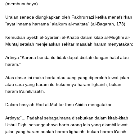
(membunuhnya).
Uraian senada diungkapkan oleh Fakhrurrazi ketika menafsirkan
“ayat innama harrama `alaikum al-maitata” (al-Baqarah, 173).
Kemudian Syekh al-Syarbini al-Khatib dalam kitab al-Mughni al-
Muhtaj setelah menjelaskan sekitar masalah haram menyatakan:
Artinya:“Karena benda itu tidak dapat disifati dengan halal atau
haram.”
Atas dasar ini maka harta atau uang yang diperoleh lewat jalan
atau cara yang haram itu hukumnya haram lighairih, bukan
haram li'ainih/lizatih.
Dalam hasyiah Rad al-Muhtar Ibnu Abidin mengatakan:
Artinya:“....Padahal sebagaimana disebutkan dalam kitab-kitab
Ushul Fiqh, sesungguhnya harta orang lain yang diambil lewat
jalan yang haram adalah haram lighairih, bukan haram li'ainih.