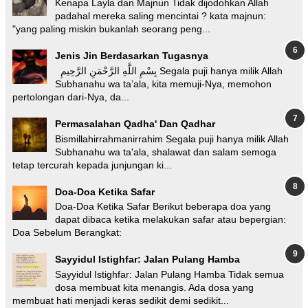
Kenapa Layla dan Majnun Tidak dijodohkan Allah
padahal mereka saling mencintai ? kata majnun:
"yang paling miskin bukanlah seorang peng...
Jenis Jin Berdasarkan Tugasnya
بِسْمِ اللَّهِ الرَّحْمَنِ الرَّحِيمِ Segala puji hanya milik Allah
Subhanahu wa ta’ala, kita memuji-Nya, memohon
pertolongan dari-Nya, da...
Permasalahan Qadha' Dan Qadhar
Bismillahirrahmanirrahim Segala puji hanya milik Allah
Subhanahu wa ta'ala, shalawat dan salam semoga
tetap tercurah kepada junjungan ki...
Doa-Doa Ketika Safar
Doa-Doa Ketika Safar Berikut beberapa doa yang
dapat dibaca ketika melakukan safar atau bepergian:
Doa Sebelum Berangkat:
Sayyidul Istighfar: Jalan Pulang Hamba
Sayyidul Istighfar: Jalan Pulang Hamba Tidak semua
dosa membuat kita menangis. Ada dosa yang
membuat hati menjadi keras sedikit demi sedikit...