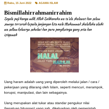
Rabu, 15 Juni 2022
AGAMA ISLAM
Bismillahirrahmanirrahim
Segala puji hanya milik Allah Subhanahu wa ta'ala shalawat dan salam
semoga tercurah kepada junjungan kita nabi Muhammad shalallahu alaihi
wa sallam keluarga sahabat dan para pengikutnya yang setia dan
istiqamah
Uang haram adalah uang yang diperoleh melalui jalan / cara /
pekerjaan yang dilarang oleh Islam, seperti mencuri, merampok,
korupsi, manipulasi, dan lain sebagainya.
Uang merupakan alat tukar atau standar pengukur nilai
(kesatuan hitungan) yang sah, dikeluarkan oleh pemerintah