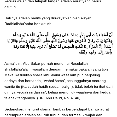
kecuali wajah dan telapak tangan adalah aurat yang harus
ditutup.
Dalilnya adalah hadits yang diriwayatkan oleh Aisyah
Radhiallahu’anha berikut ini:
أَنَّ أَسْمَاءَ بِنْتَ أَبِي بَكْرٍ دَخَلَتْ عَلَى رَسُولِ اللَّهِ صَلَّى اللَّهُ عَلَيْهِ وَسَلَّمَ
وَعَلَيْهَا ثِيَابٌ رِقَاقٌ فَأَعْرَضَ عَنْهَا رَسُولُ اللَّهِ صَلَّى اللَّهُ عَلَيْهِ وَسَلَّمَ وَقَالَ يَا
أَسْمَاءُ إِنَّ الْمَرْأَةَ إِذَا بَلَغَتِ الْمَحِيضَ لَمْ تَصْلُحْ أَنْ يُرَى مِنْهَا إِلَّا هَذَا وَهَذَا
وَأَشَارَ إِلَى وَجْهِهِ وَكَفَّيْهِ
Asma’ binti Abu Bakar pernah menemui Rasulullah
shallallahu‘alaihi wasallam dengan memakai pakaian yang tipis.
Maka Rasulullah shallallahu‘alaihi wasallam pun berpaling
darinya dan bersabda, “wahai Asma’, sesungguhnya seorang
wanita itu jika sudah haidh (sudah baligh), tidak boleh terlihat dari
dirinya kecuali ini dan ini”, beliau menunjuk wajahnya dan kedua
telapak tangannya. (HR. Abu Daud, No. 4140)
Sedangkan, menurut ulama Hambali berpendapat bahwa aurat
perempuan adalah seluruh tubuh, dan termasuk wajah dan