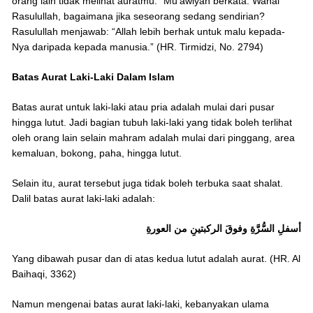
orang lain tidak melihat auratmu.” Mu’awiyah berkata: Wahai
Rasulullah, bagaimana jika seseorang sedang sendirian?
Rasulullah menjawab: “Allah lebih berhak untuk malu kepada-
Nya daripada kepada manusia.” (HR. Tirmidzi, No. 2794)
Batas Aurat Laki-Laki Dalam Islam
Batas aurat untuk laki-laki atau pria adalah mulai dari pusar
hingga lutut. Jadi bagian tubuh laki-laki yang tidak boleh terlihat
oleh orang lain selain mahram adalah mulai dari pinggang, area
kemaluan, bokong, paha, hingga lutut.
Selain itu, aurat tersebut juga tidak boleh terbuka saat shalat.
Dalil batas aurat laki-laki adalah:
أسفلِ السُّرَّةِ وفوقَ الركبتينِ من العورةِ
Yang dibawah pusar dan di atas kedua lutut adalah aurat. (HR. Al
Baihaqi, 3362)
Namun mengenai batas aurat laki-laki, kebanyakan ulama