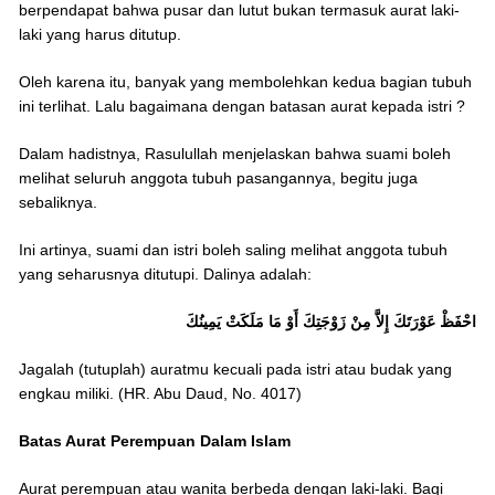
berpendapat bahwa pusar dan lutut bukan termasuk aurat laki-
laki yang harus ditutup.
Oleh karena itu, banyak yang membolehkan kedua bagian tubuh
ini terlihat. Lalu bagaimana dengan batasan aurat kepada istri ?
Dalam hadistnya, Rasulullah menjelaskan bahwa suami boleh
melihat seluruh anggota tubuh pasangannya, begitu juga
sebaliknya.
Ini artinya, suami dan istri boleh saling melihat anggota tubuh
yang seharusnya ditutupi. Dalinya adalah:
احْفَظْ عَوْرَتَكَ إِلاَّ مِنْ زَوْجَتِكَ أَوْ مَا مَلَكَتْ يَمِينُكَ
Jagalah (tutuplah) auratmu kecuali pada istri atau budak yang
engkau miliki. (HR. Abu Daud, No. 4017)
Batas Aurat Perempuan Dalam Islam
Aurat perempuan atau wanita berbeda dengan laki-laki. Bagi