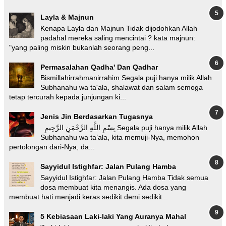
Layla & Majnun
Kenapa Layla dan Majnun Tidak dijodohkan Allah
padahal mereka saling mencintai ? kata majnun:
"yang paling miskin bukanlah seorang peng...
Permasalahan Qadha' Dan Qadhar
Bismillahirrahmanirrahim Segala puji hanya milik Allah
Subhanahu wa ta'ala, shalawat dan salam semoga
tetap tercurah kepada junjungan ki...
Jenis Jin Berdasarkan Tugasnya
بِسْمِ اللَّهِ الرَّحْمَنِ الرَّحِيمِ Segala puji hanya milik Allah
Subhanahu wa ta’ala, kita memuji-Nya, memohon
pertolongan dari-Nya, da...
Sayyidul Istighfar: Jalan Pulang Hamba
Sayyidul Istighfar: Jalan Pulang Hamba Tidak semua
dosa membuat kita menangis. Ada dosa yang
membuat hati menjadi keras sedikit demi sedikit...
5 Kebiasaan Laki-laki Yang Auranya Mahal