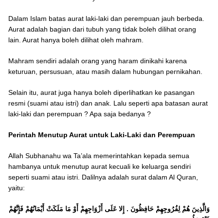
Dalam Islam batas aurat laki-laki dan perempuan jauh berbeda.
Aurat adalah bagian dari tubuh yang tidak boleh dilihat orang
lain. Aurat hanya boleh dilihat oleh mahram.
Mahram sendiri adalah orang yang haram dinikahi karena
keturuan, persusuan, atau masih dalam hubungan pernikahan.
Selain itu, aurat juga hanya boleh diperlihatkan ke pasangan
resmi (suami atau istri) dan anak. Lalu seperti apa batasan aurat
laki-laki dan perempuan ? Apa saja bedanya ?
Perintah Menutup Aurat untuk Laki-Laki dan Perempuan
Allah Subhanahu wa Ta’ala memerintahkan kepada semua
hambanya untuk menutup aurat kecuali ke keluarga sendiri
seperti suami atau istri. Dalilnya adalah surat dalam Al Quran,
yaitu:
وَالَّذِينَ هُمْ لِفُرُوجِهِمْ حَافِظُونَ . إِلا عَلَى أَزْوَاجِهِمْ أَوْ مَا مَلَكَتْ أَيْمَانُهُمْ فَإِنَّهُمْ