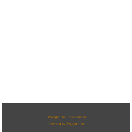
Copyright 2025
𝕄𝔸ℤℕ𝔸ℝ𝔸
Powered by
Blogger.com