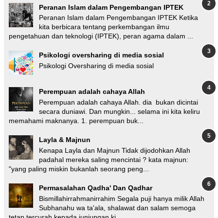
Peranan Islam dalam Pengembangan IPTEK
Peranan Islam dalam Pengembangan IPTEK Ketika
kita berbicara tentang perkembangan ilmu
pengetahuan dan teknologi (IPTEK), peran agama dalam ...
Psikologi oversharing di media sosial
Psikologi Oversharing di media sosial
Perempuan adalah cahaya Allah
Perempuan adalah cahaya Allah. dia bukan dicintai
secara duniawi. Dan mungkin... selama ini kita keliru
memahami maknanya. 1. perempuan buk...
Layla & Majnun
Kenapa Layla dan Majnun Tidak dijodohkan Allah
padahal mereka saling mencintai ? kata majnun:
"yang paling miskin bukanlah seorang peng...
Permasalahan Qadha' Dan Qadhar
Bismillahirrahmanirrahim Segala puji hanya milik Allah
Subhanahu wa ta'ala, shalawat dan salam semoga
tetap tercurah kepada junjungan ki...