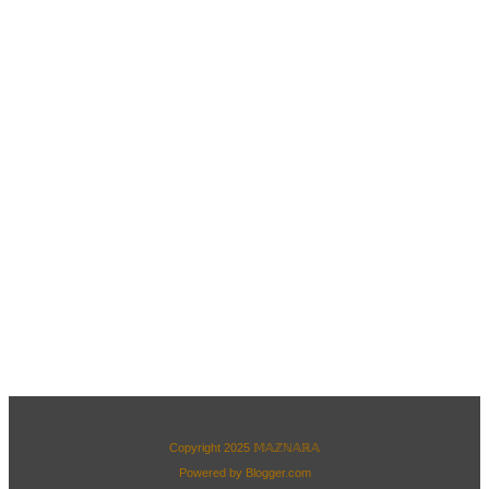
Copyright 2025
𝕄𝔸ℤℕ𝔸ℝ𝔸
Powered by
Blogger.com