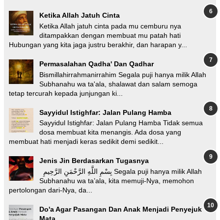
Ketika Allah Jatuh Cinta
Ketika Allah jatuh cinta pada mu cemburu nya
ditampakkan dengan membuat mu patah hati
Hubungan yang kita jaga justru berakhir, dan harapan y...
Permasalahan Qadha' Dan Qadhar
Bismillahirrahmanirrahim Segala puji hanya milik Allah
Subhanahu wa ta'ala, shalawat dan salam semoga
tetap tercurah kepada junjungan ki...
Sayyidul Istighfar: Jalan Pulang Hamba
Sayyidul Istighfar: Jalan Pulang Hamba Tidak semua
dosa membuat kita menangis. Ada dosa yang
membuat hati menjadi keras sedikit demi sedikit...
Jenis Jin Berdasarkan Tugasnya
بِسْمِ اللَّهِ الرَّحْمَنِ الرَّحِيمِ Segala puji hanya milik Allah
Subhanahu wa ta’ala, kita memuji-Nya, memohon
pertolongan dari-Nya, da...
Do'a Agar Pasangan Dan Anak Menjadi Penyejuk
Mata