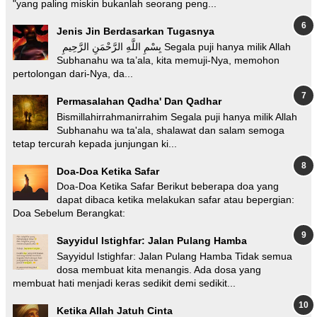
"yang paling miskin bukanlah seorang peng...
Jenis Jin Berdasarkan Tugasnya
بِسْمِ اللَّهِ الرَّحْمَنِ الرَّحِيمِ Segala puji hanya milik Allah
Subhanahu wa ta’ala, kita memuji-Nya, memohon
pertolongan dari-Nya, da...
Permasalahan Qadha' Dan Qadhar
Bismillahirrahmanirrahim Segala puji hanya milik Allah
Subhanahu wa ta'ala, shalawat dan salam semoga
tetap tercurah kepada junjungan ki...
Doa-Doa Ketika Safar
Doa-Doa Ketika Safar Berikut beberapa doa yang
dapat dibaca ketika melakukan safar atau bepergian:
Doa Sebelum Berangkat:
Sayyidul Istighfar: Jalan Pulang Hamba
Sayyidul Istighfar: Jalan Pulang Hamba Tidak semua
dosa membuat kita menangis. Ada dosa yang
membuat hati menjadi keras sedikit demi sedikit...
Ketika Allah Jatuh Cinta