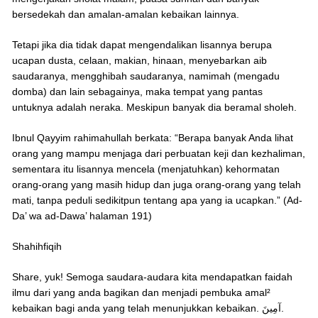
bersedekah dan amalan-amalan kebaikan lainnya.
Tetapi jika dia tidak dapat mengendalikan lisannya berupa
ucapan dusta, celaan, makian, hinaan, menyebarkan aib
saudaranya, mengghibah saudaranya, namimah (mengadu
domba) dan lain sebagainya, maka tempat yang pantas
untuknya adalah neraka. Meskipun banyak dia beramal sholeh.
Ibnul Qayyim rahimahullah berkata: “Berapa banyak Anda lihat
orang yang mampu menjaga dari perbuatan keji dan kezhaliman,
sementara itu lisannya mencela (menjatuhkan) kehormatan
orang-orang yang masih hidup dan juga orang-orang yang telah
mati, tanpa peduli sedikitpun tentang apa yang ia ucapkan.” (Ad-
Da’ wa ad-Dawa’ halaman 191)
Shahihfiqih
Share, yuk! Semoga saudara-audara kita mendapatkan faidah
ilmu dari yang anda bagikan dan menjadi pembuka amal²
kebaikan bagi anda yang telah menunjukkan kebaikan. آمِينَ.