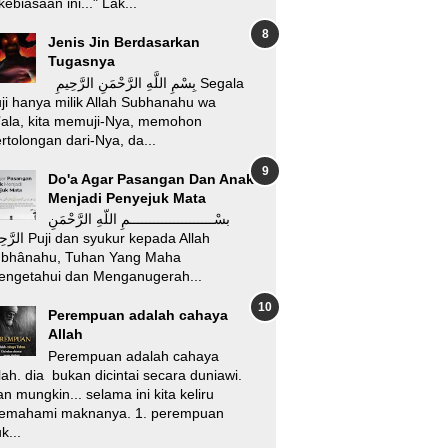
kebiasaan ini..." Lak...
Jenis Jin Berdasarkan
Tugasnya
بِسْمِ اللَّهِ الرَّحْمَنِ الرَّحِيمِ Segala
ji hanya milik Allah Subhanahu wa
’ala, kita memuji-Nya, memohon
rtolongan dari-Nya, da...
Do'a Agar Pasangan Dan Anak
Menjadi Penyejuk Mata
بسْـــــــــــــــــــــمِ اللّهِ الرَّحْمَنِ
i dan syukur kepada Allah
ubhânahu, Tuhan Yang Maha
engetahui dan Menganugerah...
Perempuan adalah cahaya
Allah
Perempuan adalah cahaya
lah. dia bukan dicintai secara duniawi.
n mungkin... selama ini kita keliru
emahami maknanya. 1. perempuan
k...