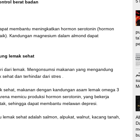
5 
ontrol berat badan
d dapat membantu meningkatkan hormon serotonin (hormon
pu
baik). Kandungan magnesium dalam almond dapat
ta
pe
ng lemak sehat
rdiri dari lemak. Mengonsumsi makanan yang mengandung
الرَّحِيْم Puj
sehat dan terhindar dari stres .
s
M
k sehat, makanan dengan kandungan asam lemak omega 3
arena memicu produksi hormon serotonin, yang bekerja
 otak, sehingga dapat membantu melawan depresi.
lemak sehat adalah salmon, alpukat, walnut, kacang tanah,
Al
Da
m
bu