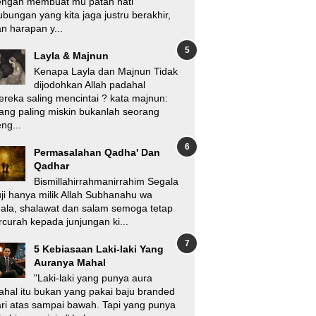
engan membuat mu patah hati
bungan yang kita jaga justru berakhir,
n harapan y...
Layla & Majnun
Kenapa Layla dan Majnun Tidak
dijodohkan Allah padahal
reka saling mencintai ? kata majnun:
ang paling miskin bukanlah seorang
ng...
Permasalahan Qadha' Dan
Qadhar
Bismillahirrahmanirrahim Segala
ji hanya milik Allah Subhanahu wa
'ala, shalawat dan salam semoga tetap
rcurah kepada junjungan ki...
5 Kebiasaan Laki-laki Yang
Auranya Mahal
"Laki-laki yang punya aura
hal itu bukan yang pakai baju branded
ri atas sampai bawah. Tapi yang punya