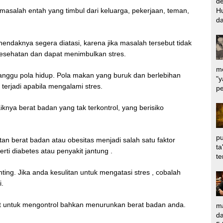
d
asalah entah yang timbul dari keluarga, pekerjaan, teman,
Hu
da
ndaknya segera diatasi, karena jika masalah tersebut tidak
esehatan dan dapat menimbulkan stres.
me
ganggu pola hidup. Pola makan yang buruk dan berlebihan
"y
erjadi apabila mengalami stres.
pe
iknya berat badan yang tak terkontrol, yang berisiko
pu
tan berat badan atau obesitas menjadi salah satu faktor
ta
rti diabetes atau penyakit jantung .
te
ing. Jika anda kesulitan untuk mengatasi stres , cobalah
i.
at untuk mengontrol bahkan menurunkan berat badan anda.
ma
da