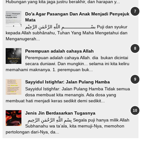
Hubungan yang kita jaga justru berakhir, dan harapan y...
Do'a Agar Pasangan Dan Anak Menjadi Penyejuk
Mata
بسْـــــــــــــــــــــمِ اللّهِ الرَّحْمَنِ الرَّحِيْم Puji dan syukur
kepada Allah subhânahu, Tuhan Yang Maha Mengetahui dan
Menganugerah...
Perempuan adalah cahaya Allah
Perempuan adalah cahaya Allah. dia bukan dicintai
secara duniawi. Dan mungkin... selama ini kita keliru
memahami maknanya. 1. perempuan buk...
Sayyidul Istighfar: Jalan Pulang Hamba
Sayyidul Istighfar: Jalan Pulang Hamba Tidak semua
dosa membuat kita menangis. Ada dosa yang
membuat hati menjadi keras sedikit demi sedikit...
Jenis Jin Berdasarkan Tugasnya
بِسْمِ اللَّهِ الرَّحْمَنِ الرَّحِيمِ Segala puji hanya milik Allah
Subhanahu wa ta’ala, kita memuji-Nya, memohon
pertolongan dari-Nya, da...