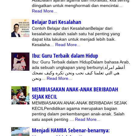
AdaDalam ajaran agama dan moralitas, kita sering
diingatkan untuk menghormati dan mencintai…
Read More...
Belajar Dari Kesalahan
Contoh Belajar dari KesalahanBelajar dari
kesalahan adalah salah satu hal penting yang
dapat kita lakukan untuk menjadi lebih baik.
Kesalaha…
Read More...
Ibu: Guru Terbaik dalam Hidup
Ibu: Guru Terbaik dalam HidupDalam bahasa Arab,
ada sebuah ungkapan yang berbunyi,أعظم امرأة
هي التي تعلمنا كيف نحب ونحن نكره وكيف نضحك
ونحن…
Read More...
MEMBIASAKAN ANAK-ANAK BERIBADAH
SEJAK KECIL
MEMBIASAKAN ANAK-ANAK BERIBADAH SEJAK
KECILPendidikan agama merupakan bagian
penting dalam perkembangan anak-anak. Salah
satu aspek penting …
Read More...
Menjadi HAMBA Sebenar-benarnya: