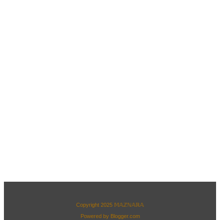
Copyright 2025
𝕄𝔸ℤℕ𝔸ℝ𝔸
Powered by
Blogger.com