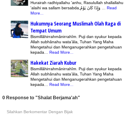
Hurairah radhiyallahu 'anhu, Rasulullah shallallahu
'alaihi wa sallam bersabda,وَإِذَا كَانَ يَوْمُ …
Read
More...
Hukumnya Seorang Muslimah Olah Raga di
Tempat Umum
Bismillâhirrahmânirrahîm. Puji dan syukur kepada
Allah subhânahu wata’âla, Tuhan Yang Maha
Mengetahui dan Menganugerahkan pengetahuan
kepada…
Read More...
Hakekat Ziarah Kubur
Bismillâhirrahmânirrahîm. Puji dan syukur kepada
Allah subhânahu wata’âla, Tuhan Yang Maha
Mengetahui dan Menganugerahkan pengetahuan
kepada…
Read More...
0 Response to "Shalat Berjama'ah"
Silahkan Berkomentar Dengan Bijak