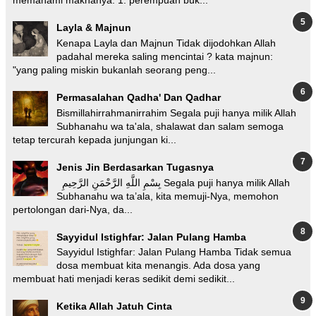
memahami maknanya. 1. perempuan buk...
Layla & Majnun
Kenapa Layla dan Majnun Tidak dijodohkan Allah
padahal mereka saling mencintai ? kata majnun:
"yang paling miskin bukanlah seorang peng...
Permasalahan Qadha' Dan Qadhar
Bismillahirrahmanirrahim Segala puji hanya milik Allah
Subhanahu wa ta'ala, shalawat dan salam semoga
tetap tercurah kepada junjungan ki...
Jenis Jin Berdasarkan Tugasnya
بِسْمِ اللَّهِ الرَّحْمَنِ الرَّحِيمِ Segala puji hanya milik Allah
Subhanahu wa ta’ala, kita memuji-Nya, memohon
pertolongan dari-Nya, da...
Sayyidul Istighfar: Jalan Pulang Hamba
Sayyidul Istighfar: Jalan Pulang Hamba Tidak semua
dosa membuat kita menangis. Ada dosa yang
membuat hati menjadi keras sedikit demi sedikit...
Ketika Allah Jatuh Cinta