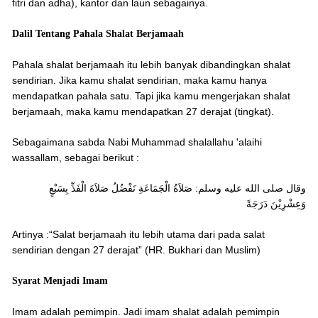
fitri dan adha), kantor dan laun sebagainya.
Dalil Tentang Pahala Shalat Berjamaah
Pahala shalat berjamaah itu lebih banyak dibandingkan shalat
sendirian. Jika kamu shalat sendirian, maka kamu hanya
mendapatkan pahala satu. Tapi jika kamu mengerjakan shalat
berjamaah, maka kamu mendapatkan 27 derajat (tingkat).
Sebagaimana sabda Nabi Muhammad shalallahu 'alaihi
wassallam, sebagai berikut :
وقال صلى الله عليه وسلم: صَلاَةُ الْجَمَاعَةِ تَفْضُلُ صَلاَةَ الْفَذِّ بِسَبْعٍ
وَعِشْرِيْنَ دَرَجَةً
Artinya :“Salat berjamaah itu lebih utama dari pada salat
sendirian dengan 27 derajat” (HR. Bukhari dan Muslim)
Syarat Menjadi Imam
Imam adalah pemimpin. Jadi imam shalat adalah pemimpin