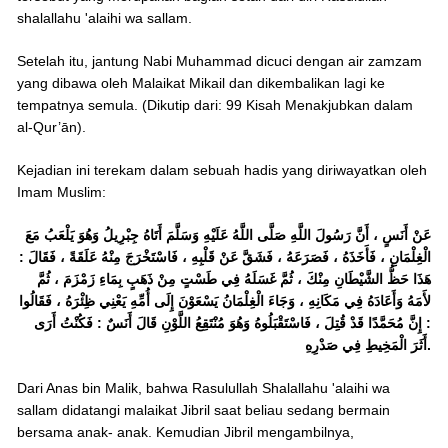
shalallahu 'alaihi wa sallam.
Setelah itu, jantung Nabi Muhammad dicuci dengan air zamzam
yang dibawa oleh Malaikat Mikail dan dikembalikan lagi ke
tempatnya semula. (Dikutip dari: 99 Kisah Menakjubkan dalam
al-Qur’ān).
Kejadian ini terekam dalam sebuah hadis yang diriwayatkan oleh
Imam Muslim:
عَنْ أَنَسٍ ، أَنَّ رَسُولَ اللَّهِ صَلَّى اللَّهُ عَلَيْهِ وَسَلَّمَ أَتَاهُ جِبْرِيلُ وَهُوَ يَلْعَبُ مَعَ
الْغِلْمَانِ ، فَأَخَذَهُ ، فَصَرَعَهُ ، فَشَقَّ عَنْ قَلْبِهِ ، فَاسْتَخْرَجَ مِنْهُ عَلَقَةً ، فَقَالَ :
هَذَا حَظُّ الشَّيْطَانِ مِنْكَ ، ثُمَّ غَسَلَهُ فِي طَسْتٍ مِنْ ذَهَبٍ بِمَاءِ زَمْزَمَ ، ثُمَّ
لأَمَهُ وَأَعَادَهُ فِي مَكَانِهِ ، وَجَاءَ الْغِلْمَانُ يَسْعَوْنَ إِلَى أُمِّهِ يَعْنِي ظِئْرَهُ ، فَقَالُوا
: إِنَّ مُحَمَّدًا قَدْ قُتِلَ ، فَاسْتَقْبَلُوهُ وَهُوَ مُنْتَقِعُ اللَّوْنِ قَالَ أَنَسٌ : فَكُنْتُ أَرَى
أَثَرَ الْمَخِيطِ فِي صَدْرِهِ.
Dari Anas bin Malik, bahwa Rasulullah Shalallahu 'alaihi wa
sallam didatangi malaikat Jibril saat beliau sedang bermain
bersama anak- anak. Kemudian Jibril mengambilnya,