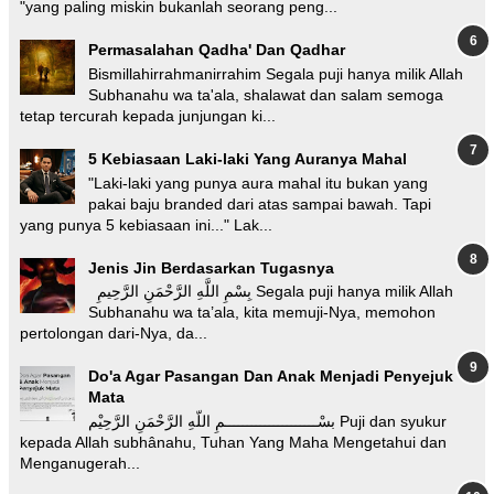
"yang paling miskin bukanlah seorang peng...
Permasalahan Qadha' Dan Qadhar
Bismillahirrahmanirrahim Segala puji hanya milik Allah
Subhanahu wa ta'ala, shalawat dan salam semoga
tetap tercurah kepada junjungan ki...
5 Kebiasaan Laki-laki Yang Auranya Mahal
"Laki-laki yang punya aura mahal itu bukan yang
pakai baju branded dari atas sampai bawah. Tapi
yang punya 5 kebiasaan ini..." Lak...
Jenis Jin Berdasarkan Tugasnya
بِسْمِ اللَّهِ الرَّحْمَنِ الرَّحِيمِ Segala puji hanya milik Allah
Subhanahu wa ta’ala, kita memuji-Nya, memohon
pertolongan dari-Nya, da...
Do'a Agar Pasangan Dan Anak Menjadi Penyejuk
Mata
بسْـــــــــــــــــــــمِ اللّهِ الرَّحْمَنِ الرَّحِيْم Puji dan syukur
kepada Allah subhânahu, Tuhan Yang Maha Mengetahui dan
Menganugerah...