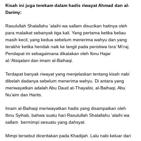
Kisah ini juga terekam dalam hadis riwayat Ahmad dan al-
Darimy:
Rasulullah Shalallahu 'alaihi wa sallam disucikan hatinya oleh
para malaikat sebanyak tiga kali. Yang pertama ketika beliau
masih kecil, yang kedua sebelum menerima wahyu dan yang
terakhir ketika hendak naik ke langit pada peristiwa Isra’ Mi’raj.
Pendapat ini sebagaimana dikatakan oleh Ibnu Hajar
al-‘Atsqalani dan imam al-Baihaqi.
Terdapat banyak riwayat yang menjelaskan tentang kisah nabi
dibelah dadanya sebelum menerima wahyu. Di antara yang
meriwayatkan adalah Abu Daud at-Thayalisi, al-Baihaqi, Abu
Nu’aim dan Harits.
Imam al-Baihaqi meriwayatkan hadis yang disampaikan oleh
Ibnu Syihab, bahwa suatu hari Rasulullah Shalallahu 'alaihi wa
sallam bermimpi sesuatu yang dahsyat.
Mimpi tersebut diceritakan pada Khadijah. Lalu nabi keluar dari