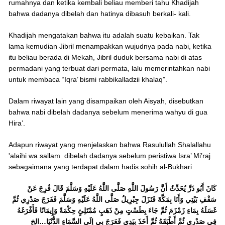
rumahnya dan ketika kembali beliau memberi tahu Khadijah
bahwa dadanya dibelah dan hatinya dibasuh berkali- kali.
Khadijah mengatakan bahwa itu adalah suatu kebaikan. Tak
lama kemudian Jibril menampakkan wujudnya pada nabi, ketika
itu beliau berada di Mekah, Jibril duduk bersama nabi di atas
permadani yang terbuat dari permata, lalu memerintahkan nabi
untuk membaca “Iqra’ bismi rabbikalladzii khalaq”.
Dalam riwayat lain yang disampaikan oleh Aisyah, disebutkan
bahwa nabi dibelah dadanya sebelum menerima wahyu di gua
Hira’.
Adapun riwayat yang menjelaskan bahwa Rasulullah Shalallahu
'alaihi wa sallam dibelah dadanya sebelum peristiwa Isra’ Mi’raj
sebagaimana yang terdapat dalam hadis sohih al-Bukhari
كَانَ أَبُو ذَرٍّ يُحَدِّثُ أَنَّ رَسُولَ اللَّهِ صَلَّى اللَّهُ عَلَيْهِ وَسَلَّمَ قَالَ فُرِجَ عَنْ
سَقْفِ بَيْتِي وَأَنَا بِمَكَّةَ فَنَزَلَ جِبْرِيلُ صَلَّى اللَّهُ عَلَيْهِ وَسَلَّمَ فَفَرَجَ صَدْرِي ثُمَّ
غَسَلَهُ بِمَاءِ زَمْزَمَ ثُمَّ جَاءَ بِطَسْتٍ مِنْ ذَهَبٍ مُمْتَلِئٍ حِكْمَةً وَإِيمَانًا فَأَفْرَغَهُ
فِي صَدْرِي ثُمَّ أَطْبَقَهُ ثُمَّ أَخَذَ بِيَدِي فَعَرَجَ بِي إِلَى السَّمَاءِ الدُّنْيَا…الخ