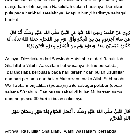
dianjurkan oleh baginda Rasulullah dalam hadisnya. Demikian
pula pada hari-hari setelahnya. Adapun bunyi hadisnya sebagai
berikut:
رُوِيَ عَنْ حَفْصَةَ رَضِيَ اللهُ عَنْهَا عَنِ النَّبِيِّ صَلَّى الله عَلَيْهِ وَسَلَّمَ أَنَّهُ قَالَ :
مَنْ صَامَ آخِرَيَوْمٍ مِنْ ذِيْ الْحِجَّةِ وَأَوَّلِ يَوْمٍ مِنَ الْمُحَرَّمِ جَعَلَهُ اللهُ تَعَالَى لَهُ
كَفَّارَةَ خَمْسِيْنَ سَنَةً. وَصَوْمُ يَوْمٍ مِنَ الْمُحَرَّمِ بِصَوْمِ ثَلَاثِيْنَ يَوْمًا
Artinya: Diceritakan dari Sayyidah Hafshoh r.a. dari Rasulullah
Shalallahu 'Alaihi Wassallam bahwasanya Beliau bersabda,
“Barangsiapa berpuasa pada hari terakhir dari bulan Dzulhijjah
dan hari pertama dari bulan Muharram, maka Allah Subhanahu
Wa Ta'ala menjadikan (puasa)nya itu sebagai pelebur (dosa)
selama 50 tahun. Dan puasa sehari di bulan Muharram sama
dengan puasa 30 hari di bulan selainnya.”
قَالَ النَّبِيُّ صَلَّى اللهُ عَلَيْهِ وَسَلَّمَ : أَفْضَلُ الصِّيَامِ بَعْدَ شَهْرِ رَمَضَانَ شَهْرُ
اللهِ الْمُحَرَّمِ
Artinya: Rasulullah Shalallahu 'Alaihi Wassallam bersabda,