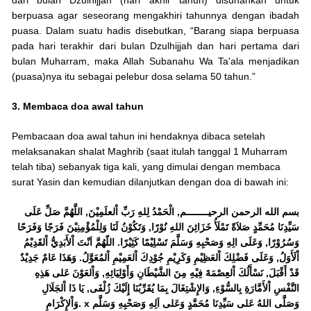
dari bulan Dzulhijjah (hari akhir tahun) disunahkan untuk
berpuasa agar seseorang mengakhiri tahunnya dengan ibadah
puasa. Dalam suatu hadis disebutkan, “Barang siapa berpuasa
pada hari terakhir dari bulan Dzulhijjah dan hari pertama dari
bulan Muharram, maka Allah Subanahu Wa Ta'ala menjadikan
(puasa)nya itu sebagai pelebur dosa selama 50 tahun.”
3. Membaca doa awal tahun
Pembacaan doa awal tahun ini hendaknya dibaca setelah
melaksanakan shalat Maghrib (saat itulah tanggal 1 Muharram
telah tiba) sebanyak tiga kali, yang dimulai dengan membaca
surat Yasin dan kemudian dilanjutkan dengan doa di bawah ini:
بسم الله الرحمن الرحيــــــــم, الْحَمْدُ لِلهِ رَبِّ اْلعلَمِيْنَ, اللَّهُمَّ صَلِّ عَلَى
سَيِّدِنَا مُحَمِّدٍ صَلاَةً تَمْلَأُ خَزَائِنَ اللهِ نُوْرًا, وَتَكُوْنُ لَنَا وَلِلْمُؤْمِنِيْنَ فَرَجًا وَفَرَحًا
وَسُرُوْرًا, وَعَلَى الِهِ وَصَحْبِهِ وَسَلَّمَ تَسْلِيْمًا كَثِيْرًا. اللّهُمَّ اَنْتَ اْلأَبَدِيُّ اْلقَدِيْمُ
اْلَأَوَلُ, وَعَلَى فَضْلِكَ اْلعَظِيْمِ وَكَرِيْمِ جُوْدِكَ اْلعَمِيْمِ اْلمُعَوَّلُ. وَهَذَا عَامٌ جَدِيْدٌ
قَدْ أَقْبَلَ, نَسْأَلُكَ اْلعِصْمَةَ فِيْهِ مِنَ الشَّيْطَانِ وَأَوْلِيَائِهِ, وَاْلعَوْنَ عَلى هَذِهِ
النَّفْسِ اْلأَمَّارَةِ بِالسُّوْءِ, وَالإِشْتِغَالَ بِمَا يُقَرِّبُنَا إِلَيْكَ زُلْفَى, يَا ذَا اْلجَلَالِ
وَاْلإِكْرَامِ. x وَصَلَّى اللهُ عَلى سَيِّدِنَا مُحَمَّدٍ وَعَلى اَلِهِ وَصَحْبِهِ وَسَلَّم