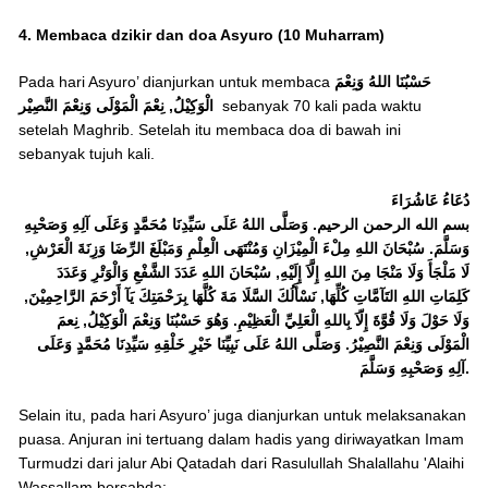
4. Membaca dzikir dan doa Asyuro (10 Muharram)
Pada hari Asyuro’ dianjurkan untuk membaca
حَسْبُنَا اللهُ وَنِعْمَ
الْوَكِيْلُ, نِعْمَ الْمَوْلَى وَنِعْمَ النَّصِيْر
sebanyak 70 kali pada waktu
setelah Maghrib. Setelah itu membaca doa di bawah ini
sebanyak tujuh kali.
دُعَاءُ عَاشُرَاءَ
بسم الله الرحمن الرحيم. وَصَلَّى اللهُ عَلَى سَيِّدِنَا مُحَمَّدٍ وَعَلَى آلِهِ وَصَحْبِهِ
وَسَلَّمَ. سُبْحَانَ اللهِ مِلْءَ الْمِيْزَانِ وَمُنْتَهَى الْعِلْمِ وَمَبْلَغَ الرِّضَا وَزِنَةَ الْعَرْشِ,
لَا مَلْجَأَ وَلَا مَنْجَا مِنَ اللهِ إِلَّاَ إِلَيْهِ, سُبْحَانَ اللهِ عَدَدَ الشَّفْعِ وَالْوَتْرِ وَعَدَدَ
كَلِمَاتِ اللهِ التَآمَّاتِ كُلِّهَا, نَسْأَلُكَ السَّلَا مَةَ كُلَّهَا بِرَحْمَتِكَ يَآ أَرْحَمَ الرَّاحِمِيْنَ,
وَلَا حَوْلَ وَلَا قُوَّةَ إِلّاَ بِاللهِ الْعَلِيِّ الْعَظِيْمِ. وَهُوَ حَسْبُنَا وَنِعْمَ الْوَكِيْلُ, نِعمَ
الْمَوْلَى وَنِعْمَ النَّصِيْرُ. وَصَلَّى اللهُ عَلَى نَبِيِّنَا خَيْرِ خَلْقِهِ سَيِّدِنَا مُحَمَّدٍ وَعَلَى
آلِهِ وَصَحْبِهِ وَسَلَّمَ.
Selain itu, pada hari Asyuro’ juga dianjurkan untuk melaksanakan
puasa. Anjuran ini tertuang dalam hadis yang diriwayatkan Imam
Turmudzi dari jalur Abi Qatadah dari Rasulullah Shalallahu 'Alaihi
Wassallam bersabda: