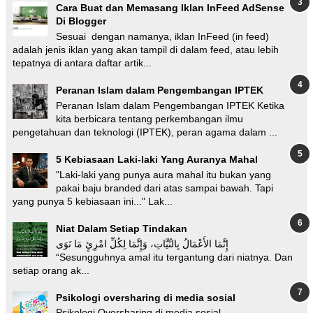
Cara Buat dan Memasang Iklan InFeed AdSense
Di Blogger
Sesuai dengan namanya, iklan InFeed (in feed)
adalah jenis iklan yang akan tampil di dalam feed, atau lebih
tepatnya di antara daftar artik...
Peranan Islam dalam Pengembangan IPTEK
Peranan Islam dalam Pengembangan IPTEK Ketika
kita berbicara tentang perkembangan ilmu
pengetahuan dan teknologi (IPTEK), peran agama dalam ...
5 Kebiasaan Laki-laki Yang Auranya Mahal
"Laki-laki yang punya aura mahal itu bukan yang
pakai baju branded dari atas sampai bawah. Tapi
yang punya 5 kebiasaan ini..." Lak...
Niat Dalam Setiap Tindakan
إِنَّمَا الأَعْمَالُ بِالنِّيَّاتِ، وَإِنَّمَا لِكُلِّ امْرِئٍ مَا نَوَى
“Sesungguhnya amal itu tergantung dari niatnya. Dan
setiap orang ak...
Psikologi oversharing di media sosial
Psikologi Oversharing di media sosial