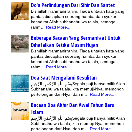
Do'a Perlindungan Dari Sihir Dan Santet
Bismillahirrahmanirrahim. Tiada untaian kata yang
pantas diucapkan seorang hamba dan syukur
kehadirat Allah subhanahu wa ta'ala, semoga
rahm…
Read More...
Beberapa Bacaan Yang Bermanfaat Untuk
Dihafalkan Ketika Musim Hujan
Bismillahirrahmanirrahim. Tiada untaian kata yang
pantas diucapkan seorang hamba dan syukur
kehadirat Allah subhanahu wa ta'ala, semoga
rahm…
Read More...
Doa Saat Mengalami Kesulitan
بِسْمِ اللَّهِ الرَّحْمَنِ الرَّحِيمِSegala puji hanya milik Allah
Subhanahu wa ta’ala, kita memuji-Nya, memohon
pertolongan dari-Nya, dan m…
Read More...
Bacaan Doa Akhir Dan Awal Tahun Baru
Islam
بِسْمِ اللَّهِ الرَّحْمَنِ الرَّحِيمِSegala puji hanya milik Allah
Subhanahu wa ta’ala, kita memuji-Nya, memohon
pertolongan dari-Nya, dan m…
Read More...