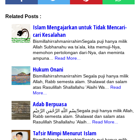
Related Posts :
Islam Mengajarkan untuk Tidak Mencari-
cari Kesalahan
BismillahirrahmanirrahimSegala puji hanya milik
Allah Subhanahu wa ta’ala, kita memuji-Nya,
memohon pertolongan dari-Nya, dan meminta
ampuna…
Read More...
Hukum Onani
Bismillahirrahmanirrahim Segala puji hanya milik
Allah, Rabb semesta alam. Shalawat dan salam
atas Rasulillah Shallallahu 'Alaihi Wa…
Read
More...
Adab Berpuasa
بِسْمِ اللّهِ الرَّحْمَنِ الرَّحِيْمِSegala puji hanya milik Allah,
Rabb semesta alam. Shalawat dan salam atas
Rasulillah Shallallahu 'Alaih…
Read More...
Tafsir Mimpi Menurut Islam
BismillahirrahmanirrahimSegala puji hanya milik