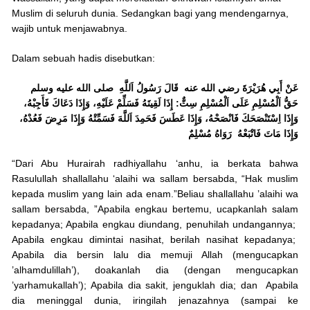
Muslim di seluruh dunia. Sedangkan bagi yang mendengarnya,
wajib untuk menjawabnya.
Dalam sebuah hadis disebutkan:
عَنْ أَبِي هُرَيْرَةَ رضي الله عنه قَالَ رَسُولُ اَللَّهِ صلى الله عليه وسلم
حَقُّ اَلْمُسْلِمِ عَلَى اَلْمُسْلِمِ سِتٌّ: إِذَا لَقِيتَهُ فَسَلِّمْ عَلَيْهِ، وَإِذَا دَعَاكَ فَأَجِبْهُ،
وَإِذَا اِسْتَنْصَحَكَ فَانْصَحْهُ، وَإِذَا عَطَسَ فَحَمِدَ اَللَّهَ فَسَمِّتْهُ وَإِذَا مَرِضَ فَعُدْهُ،
وَإِذَا مَاتَ فَاتْبَعْهُ رَوَاهُ مُسْلِمٌ
“Dari Abu Hurairah radhiyallahu ‘anhu, ia berkata bahwa
Rasulullah shallallahu ‘alaihi wa sallam bersabda, “Hak muslim
kepada muslim yang lain ada enam.”Beliau shallallahu ’alaihi wa
sallam bersabda, ”Apabila engkau bertemu, ucapkanlah salam
kepadanya; Apabila engkau diundang, penuhilah undangannya;
Apabila engkau dimintai nasihat, berilah nasihat kepadanya;
Apabila dia bersin lalu dia memuji Allah (mengucapkan
’alhamdulillah’), doakanlah dia (dengan mengucapkan
’yarhamukallah’); Apabila dia sakit, jenguklah dia; dan Apabila
dia meninggal dunia, iringilah jenazahnya (sampai ke