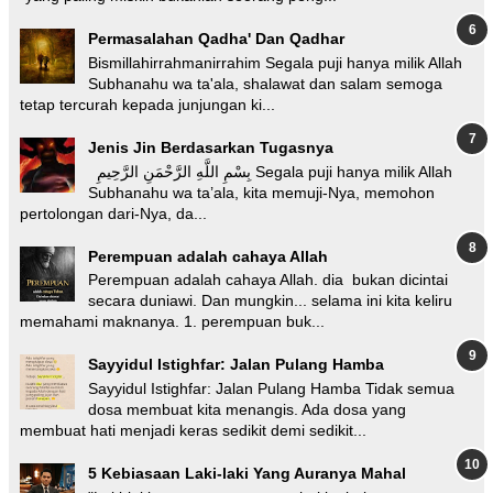
Permasalahan Qadha' Dan Qadhar
Bismillahirrahmanirrahim Segala puji hanya milik Allah
Subhanahu wa ta'ala, shalawat dan salam semoga
tetap tercurah kepada junjungan ki...
Jenis Jin Berdasarkan Tugasnya
بِسْمِ اللَّهِ الرَّحْمَنِ الرَّحِيمِ Segala puji hanya milik Allah
Subhanahu wa ta’ala, kita memuji-Nya, memohon
pertolongan dari-Nya, da...
Perempuan adalah cahaya Allah
Perempuan adalah cahaya Allah. dia bukan dicintai
secara duniawi. Dan mungkin... selama ini kita keliru
memahami maknanya. 1. perempuan buk...
Sayyidul Istighfar: Jalan Pulang Hamba
Sayyidul Istighfar: Jalan Pulang Hamba Tidak semua
dosa membuat kita menangis. Ada dosa yang
membuat hati menjadi keras sedikit demi sedikit...
5 Kebiasaan Laki-laki Yang Auranya Mahal