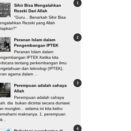
Sihir Bisa Mengalahkan
Rezeki Dari Allah
"Guru... Benarkah Sihir Bisa
ngalahkan Rezeki yang Allah
etapkan?"
Peranan Islam dalam
Pengembangan IPTEK
Peranan Islam dalam
engembangan IPTEK Ketika kita
rbicara tentang perkembangan ilmu
ngetahuan dan teknologi (IPTEK),
ran agama dalam ...
Perempuan adalah cahaya
Allah
Perempuan adalah cahaya
lah. dia bukan dicintai secara duniawi.
n mungkin... selama ini kita keliru
emahami maknanya. 1. perempuan
k...
Psikologi oversharing di