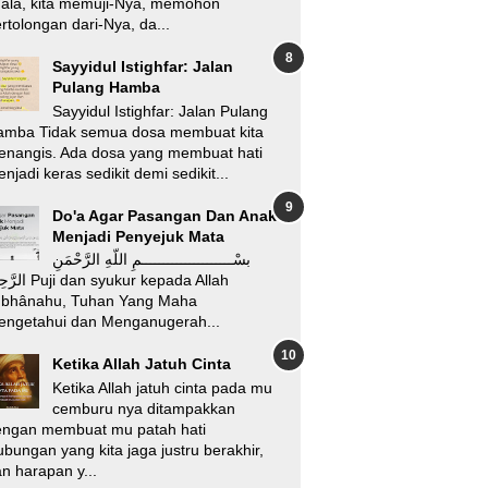
’ala, kita memuji-Nya, memohon
rtolongan dari-Nya, da...
Sayyidul Istighfar: Jalan
Pulang Hamba
Sayyidul Istighfar: Jalan Pulang
amba Tidak semua dosa membuat kita
enangis. Ada dosa yang membuat hati
njadi keras sedikit demi sedikit...
Do'a Agar Pasangan Dan Anak
Menjadi Penyejuk Mata
بسْـــــــــــــــــــــمِ اللّهِ الرَّحْمَنِ
i dan syukur kepada Allah
ubhânahu, Tuhan Yang Maha
engetahui dan Menganugerah...
Ketika Allah Jatuh Cinta
Ketika Allah jatuh cinta pada mu
cemburu nya ditampakkan
engan membuat mu patah hati
bungan yang kita jaga justru berakhir,
n harapan y...