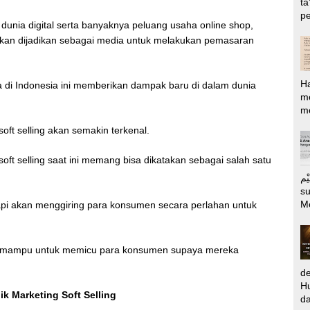
ta
pe
unia digital serta banyaknya peluang usaha online shop,
 akan dijadikan sebagai media untuk melakukan pemasaran
H
 di Indonesia ini memberikan dampak baru di dalam dunia
m
me
oft selling akan semakin terkenal.
t selling saat ini memang bisa dikatakan sebagai salah satu
الرَّحِيْم Puj
s
M
tetapi akan menggiring para konsumen secara perlahan untuk
 juga mampu untuk memicu para konsumen supaya mereka
d
Hu
k Marketing Soft Selling
da