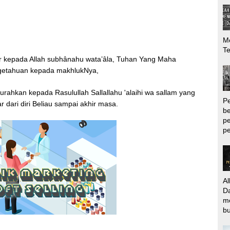
Me
T
kur kepada Allah subhânahu wata’âla, Tuhan Yang Maha
getahuan kepada makhlukNya,
urahkan kepada Rasulullah Sallallahu 'alaihi wa sallam yang
P
r dari diri Beliau sampai akhir masa.
be
pe
pe
Al
Da
m
bu