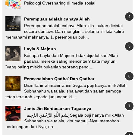
Psikologi Oversharing di media sosial
Perempuan adalah cahaya Allah
Perempuan adalah cahaya Allah. dia bukan dicintai
secara duniawi. Dan mungkin... selama ini kita keliru
memahami maknanya. 1. perempuan buk...
Layla & Majnun
Kenapa Layla dan Majnun Tidak dijodohkan Allah
padahal mereka saling mencintai ? kata majnun:
"yang paling miskin bukanlah seorang peng...
Permasalahan Qadha' Dan Qadhar
Bismillahirrahmanirrahim Segala puji hanya milik Allah
Subhanahu wa ta'ala, shalawat dan salam semoga
tetap tercurah kepada junjungan ki...
Jenis Jin Berdasarkan Tugasnya
بِسْمِ اللَّهِ الرَّحْمَنِ الرَّحِيمِ Segala puji hanya milik Allah
Subhanahu wa ta’ala, kita memuji-Nya, memohon
pertolongan dari-Nya, da...