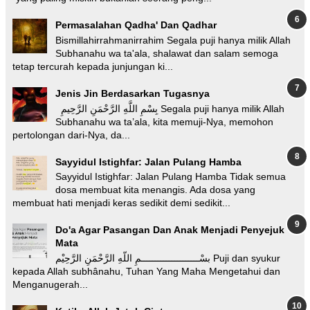
Permasalahan Qadha' Dan Qadhar
Bismillahirrahmanirrahim Segala puji hanya milik Allah
Subhanahu wa ta'ala, shalawat dan salam semoga
tetap tercurah kepada junjungan ki...
Jenis Jin Berdasarkan Tugasnya
بِسْمِ اللَّهِ الرَّحْمَنِ الرَّحِيمِ Segala puji hanya milik Allah
Subhanahu wa ta’ala, kita memuji-Nya, memohon
pertolongan dari-Nya, da...
Sayyidul Istighfar: Jalan Pulang Hamba
Sayyidul Istighfar: Jalan Pulang Hamba Tidak semua
dosa membuat kita menangis. Ada dosa yang
membuat hati menjadi keras sedikit demi sedikit...
Do'a Agar Pasangan Dan Anak Menjadi Penyejuk
Mata
بسْـــــــــــــــــــــمِ اللّهِ الرَّحْمَنِ الرَّحِيْم Puji dan syukur
kepada Allah subhânahu, Tuhan Yang Maha Mengetahui dan
Menganugerah...