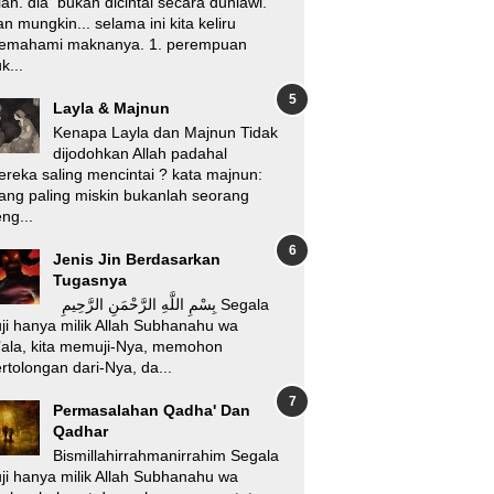
lah. dia bukan dicintai secara duniawi.
n mungkin... selama ini kita keliru
emahami maknanya. 1. perempuan
k...
Layla & Majnun
Kenapa Layla dan Majnun Tidak
dijodohkan Allah padahal
reka saling mencintai ? kata majnun:
ang paling miskin bukanlah seorang
ng...
Jenis Jin Berdasarkan
Tugasnya
بِسْمِ اللَّهِ الرَّحْمَنِ الرَّحِيمِ Segala
ji hanya milik Allah Subhanahu wa
’ala, kita memuji-Nya, memohon
rtolongan dari-Nya, da...
Permasalahan Qadha' Dan
Qadhar
Bismillahirrahmanirrahim Segala
ji hanya milik Allah Subhanahu wa