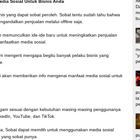
Al
edia Sosial Untuk Bisnis Anda
Da
m
nis yang dapat sobat peroleh. Sobat tentu sudah tahu bahwa
bu
engandalkan penjualan melalui offline saja.
n memunculkan ide-ide baru untuk meningkatkan penjualan
anfaatkan media sosial.
me
"y
m mengerti mengapa begitu banyak pelaku bisnis yang
pe
ne.
ni akan memberikan info mengenai manfaat media sosial untuk
pu
ta
pe
eragam sesuai dengan kebutuhan masing-masing penggunanya
nkedIn, YouTube, dan TikTok.
ia, Sobat dapat memilih untuk menggunakan media sosial
pu
 yang sobat punya.