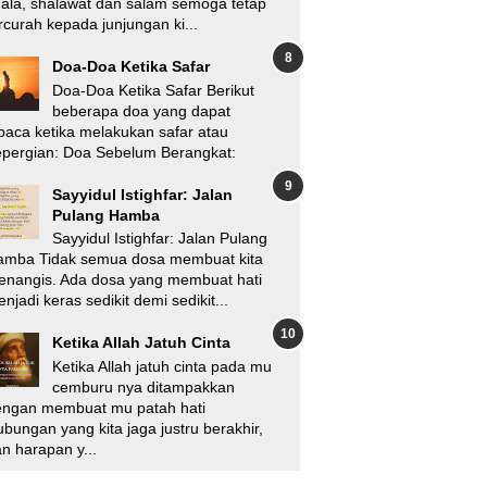
'ala, shalawat dan salam semoga tetap
rcurah kepada junjungan ki...
Doa-Doa Ketika Safar
Doa-Doa Ketika Safar Berikut
beberapa doa yang dapat
baca ketika melakukan safar atau
pergian: Doa Sebelum Berangkat:
Sayyidul Istighfar: Jalan
Pulang Hamba
Sayyidul Istighfar: Jalan Pulang
amba Tidak semua dosa membuat kita
enangis. Ada dosa yang membuat hati
njadi keras sedikit demi sedikit...
Ketika Allah Jatuh Cinta
Ketika Allah jatuh cinta pada mu
cemburu nya ditampakkan
engan membuat mu patah hati
bungan yang kita jaga justru berakhir,
n harapan y...