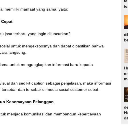
ta
te
al memiliki manfaat yang sama, yaitu:
h Cepat
u jasa terbaru yang ingin diluncurkan?
di
be
osial untuk mengeksposnya dan dapat dipastikan bahwa
cara langsung.
 lama untuk mengungkapkan informasi baru kepada
H
m
me
ual dan sedikit caption sebagai penjelasan, maka informasi
 tersebar dan tersebar di media sosial customer sobat.
un Kepercayaan Pelanggan
d
Hu
 untuk menjaga komunikasi dan membangun kepercayaan
da