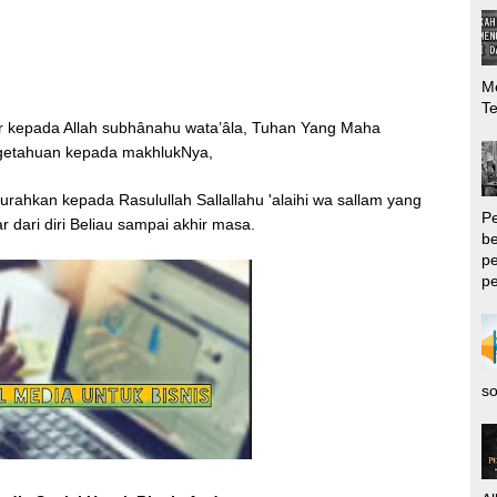
Me
T
kur kepada Allah subhânahu wata’âla, Tuhan Yang Maha
getahuan kepada makhlukNya,
urahkan kepada Rasulullah Sallallahu 'alaihi wa sallam yang
P
r dari diri Beliau sampai akhir masa.
be
pe
pe
so