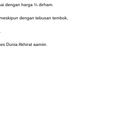
inai dengan harga ¼ dirham.
i, meskipun dengan tebusan tembok,
.
es Dunia Akhirat aamiin.