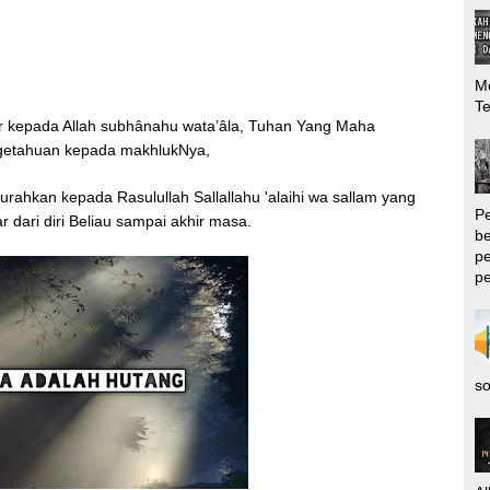
Me
T
kur kepada Allah subhânahu wata’âla, Tuhan Yang Maha
getahuan kepada makhlukNya,
urahkan kepada Rasulullah Sallallahu 'alaihi wa sallam yang
P
r dari diri Beliau sampai akhir masa.
be
pe
pe
so