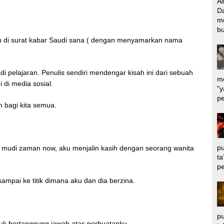
Al
Da
m
bu
ku di surat kabar Saudi sana ( dengan menyamarkan nama
di pelajaran. Penulis sendiri mendengar kisah ini dari sebuah
me
 di media sosial.
"y
pe
n bagi kita semua.
pu
mudi zaman now, aku menjalin kasih dengan seorang wanita
ta
pe
mpai ke titik dimana aku dan dia berzina.
pu
uk bertanggung jawab atas perbuatanku.