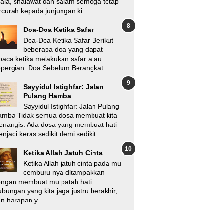
'ala, shalawat dan salam semoga tetap
rcurah kepada junjungan ki...
Doa-Doa Ketika Safar
Doa-Doa Ketika Safar Berikut
beberapa doa yang dapat
baca ketika melakukan safar atau
pergian: Doa Sebelum Berangkat:
Sayyidul Istighfar: Jalan
Pulang Hamba
Sayyidul Istighfar: Jalan Pulang
amba Tidak semua dosa membuat kita
enangis. Ada dosa yang membuat hati
njadi keras sedikit demi sedikit...
Ketika Allah Jatuh Cinta
Ketika Allah jatuh cinta pada mu
cemburu nya ditampakkan
engan membuat mu patah hati
bungan yang kita jaga justru berakhir,
n harapan y...