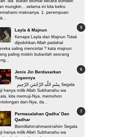
lah. dia bukan dicintai secara duniawi.
n mungkin... selama ini kita keliru
emahami maknanya. 1. perempuan
k...
Layla & Majnun
Kenapa Layla dan Majnun Tidak
dijodohkan Allah padahal
reka saling mencintai ? kata majnun:
ang paling miskin bukanlah seorang
ng...
Jenis Jin Berdasarkan
Tugasnya
بِسْمِ اللَّهِ الرَّحْمَنِ الرَّحِيمِ Segala
ji hanya milik Allah Subhanahu wa
’ala, kita memuji-Nya, memohon
rtolongan dari-Nya, da...
Permasalahan Qadha' Dan
Qadhar
Bismillahirrahmanirrahim Segala
ji hanya milik Allah Subhanahu wa