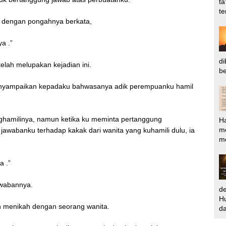
ta
te
 dengan pongahnya berkata,
a .”
di
telah melupakan kejadian ini.
be
menyampaikan kepadaku bahwasanya adik perempuanku hamil
nghamilinya, namun ketika ku meminta pertanggung
H
m
awabanku terhadap kakak dari wanita yang kuhamili dulu, ia
me
a .”
awabannya.
d
Hu
an menikah dengan seorang wanita.
da