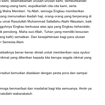
tan kami, selamatkanlah urusan-urusan kami, sembuhkanlah
 utang-utang kami, wujudkanlah cita-cita kami, serta
ang Maha Memberi. Ya Allah, semoga Engkau memberikan
ang menunaikan ibadah haji, orang-orang yang berperang di
itu umat Rasulullah Muhammad Sallallahu Alaihi Wasalam, baik
ungguhnya Engkau berkuasa atas apa yang Engkau kehendaki,
ik penolong. Maha suci Allah, Tuhan yang memiliki kesucian
ang kafir) sematkan. Dan kesejahteraan bagi para utusan
han Semesta Alam.
ebaiknya benar-benar diniati untuk memberikan rasa syukur
nikmat yang diberikan kepada kita berupa segala nikmat yang
tersebut kemudian diadakan dengan pesta pora dan sampai
moga bermanfaat dan maslahat bagi kita semuanya. Amiin ya
atullahi wabarakatuh.