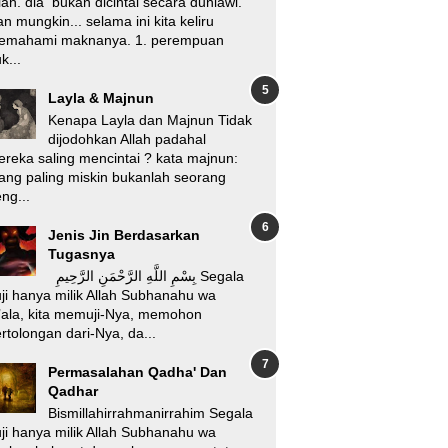
lah. dia bukan dicintai secara duniawi.
n mungkin... selama ini kita keliru
emahami maknanya. 1. perempuan
k...
Layla & Majnun
Kenapa Layla dan Majnun Tidak
dijodohkan Allah padahal
reka saling mencintai ? kata majnun:
ang paling miskin bukanlah seorang
ng...
Jenis Jin Berdasarkan
Tugasnya
بِسْمِ اللَّهِ الرَّحْمَنِ الرَّحِيمِ Segala
ji hanya milik Allah Subhanahu wa
’ala, kita memuji-Nya, memohon
rtolongan dari-Nya, da...
Permasalahan Qadha' Dan
Qadhar
Bismillahirrahmanirrahim Segala
ji hanya milik Allah Subhanahu wa