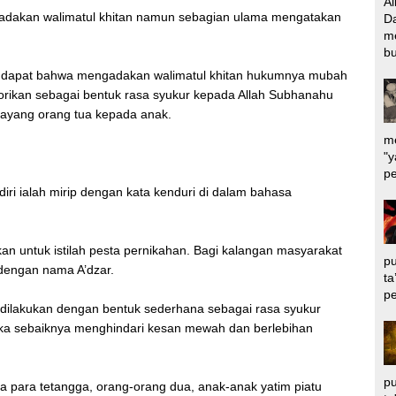
Al
dakan walimatul khitan namun sebagian ulama mengatakan
Da
m
bu
ndapat bahwa mengadakan walimatul khitan hukumnya mubah
gorikan sebagai bentuk rasa syukur kepada Allah Subhanahu
sayang orang tua kepada anak.
me
"y
pe
ndiri ialah mirip dengan kata kenduri di dalam bahasa
nakan untuk istilah pesta pernikahan. Bagi kalangan masyarakat
pu
l dengan nama A’dzar.
ta
pe
 dilakukan dengan bentuk sederhana sebagai rasa syukur
ka sebaiknya menghindari kesan mewah dan berlebihan
pu
ara tetangga, orang-orang dua, anak-anak yatim piatu