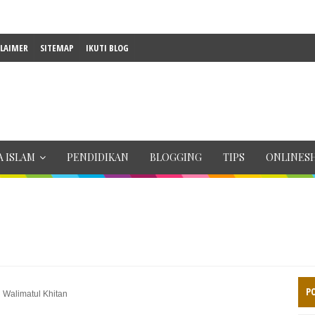
CLAIMER
SITEMAP
IKUTI BLOG
 ISLAM
PENDIDIKAN
BLOGGING
TIPS
ONLINES
P
Walimatul Khitan