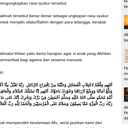
ta
k mengungkapkan rasa syukur tersebut.
te
alimah tersebut benar-benar sebagai ungkapan rasa syukur
ntuk menjalin silaturRahim dengan para tetangga, kerabat
di
be
matul khitan yaitu berisi harapan agar si anak yang dikhitan
 bermanfaat bagi agama dan sesama manusia.
H
ah:
m
me
اَللهم وَفِّقْنَا ِلاجْتِلاَبِ الْفَضَائِلِ وَجَنِّبْنَا مِنْ اِقْتِرَاحِ الرَّذَائِلِ. رَبَّنَا تَقَبَّلْ مِنَّا اَ
وَبَلِّغْ اَمَالَنَا وَوَسِّعْ اَرْزَاقَنَا وَجُوْدِكَ يَاجَوَّادُ. اَللهم اِنَّا نَسْئَلُكَ السَّلاَمَ وَالْعَاف
اُمَّةِ مُحَمَّدٍ صَلَّى اللهُ عَلَيْهِ وَسَلَّمَ اَجْمَعِيْنَ فِيْ بَرِّكَ وَبَحْرِكَ اِنَّكَ عَلى مَا ت
رَبِّكَ رَبِّ الْعِزَّةِ عَمَّا يَصِفُوْنَ وَسَلاَمٌ عَلَى الْمُرْسَلِيْنَ وَالْحَمْدُ لِلّٰهِ رَبِّ الْعَال.
d
Hu
da
untuk memperoleh keutamaan-Mu, serta jauhkan kami dari