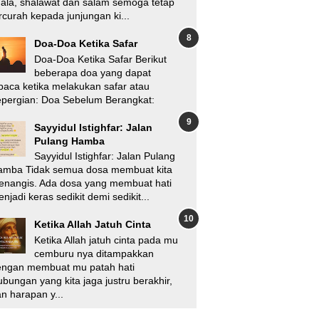
'ala, shalawat dan salam semoga tetap
rcurah kepada junjungan ki...
Doa-Doa Ketika Safar
Doa-Doa Ketika Safar Berikut
beberapa doa yang dapat
baca ketika melakukan safar atau
pergian: Doa Sebelum Berangkat:
Sayyidul Istighfar: Jalan
Pulang Hamba
Sayyidul Istighfar: Jalan Pulang
amba Tidak semua dosa membuat kita
enangis. Ada dosa yang membuat hati
njadi keras sedikit demi sedikit...
Ketika Allah Jatuh Cinta
Ketika Allah jatuh cinta pada mu
cemburu nya ditampakkan
engan membuat mu patah hati
bungan yang kita jaga justru berakhir,
n harapan y...