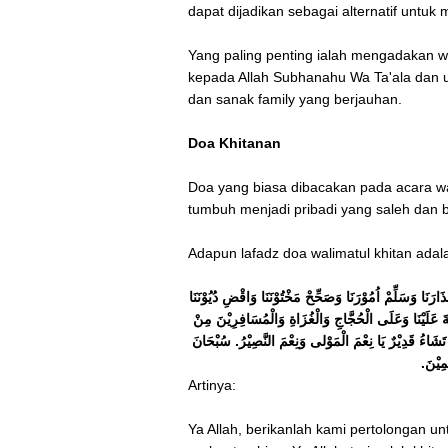
dapat dijadikan sebagai alternatif untu
Yang paling penting ialah mengadakan w
kepada Allah Subhanahu Wa Ta'ala dan u
dan sanak family yang berjauhan.
Doa Khitanan
Doa yang biasa dibacakan pada acara wali
tumbuh menjadi pribadi yang saleh dan
Adapun lafadz doa walimatul khitan adal
عْذَارَنَا وَسَلِّمْ اُمُوْرَنَا وَصَحِّحْ مَخْتُوْنَنَا وَاقْضِ دُيُوْنَنَا
ِيَةَ عَلَيْنَا وَعَلَى الْحُجَّاجِ وَالْغُزَاةِ وَالْمُسَافِرِيْنَ مِنْ
َشَاءُ قَدِيْرٌ يَا نِعْمَ الْمَوْلى وَنِعْمَ النَّصِيْرُ. سُبْحَانَ
َمِيْنَ
Artinya:
Ya Allah, berikanlah kami pertolongan 