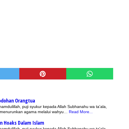
odohan Orangtua
hamdulillah, puji syukur kepada Allah Subhanahu wa ta'ala,
g menurunkan agama melalui wahyu…
Read More...
n Hoaks Dalam Islam
hamdulillah, puji syukur kepada Allah Subhanahu wa ta'ala,