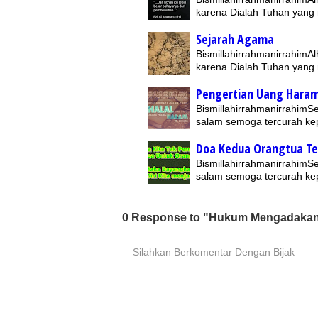
karena Dialah Tuhan yan
Sejarah Agama
BismillahirrahmanirrahimAl
karena Dialah Tuhan yan
Pengertian Uang Hara
BismillahirrahmanirrahimSe
salam semoga tercurah ke
Doa Kedua Orangtua T
BismillahirrahmanirrahimSe
salam semoga tercurah kep
0 Response to "Hukum Mengadakan 
Silahkan Berkomentar Dengan Bijak