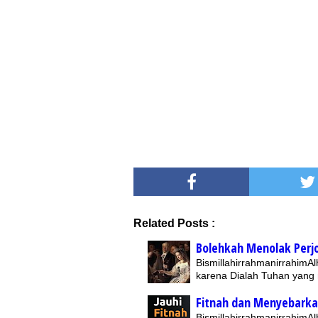
Related Posts :
Bolehkah Menolak Perj
BismillahirrahmanirrahimAl
karena Dialah Tuhan yan
Fitnah dan Menyebarka
BismillahirrahmanirrahimAl