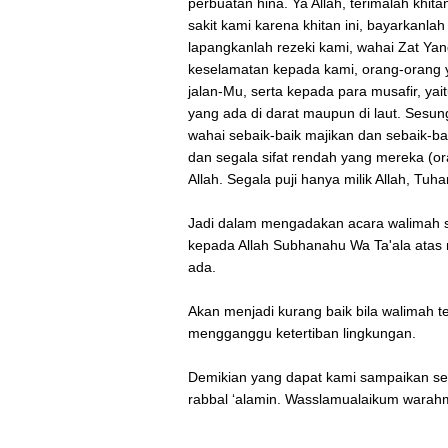
perbuatan hina. Ya Allah, terimalah khi
sakit kami karena khitan ini, bayarkanlah
lapangkanlah rezeki kami, wahai Zat Y
keselamatan kepada kami, orang-orang y
jalan-Mu, serta kepada para musafir, ya
yang ada di darat maupun di laut. Ses
wahai sebaik-baik majikan dan sebaik-ba
dan segala sifat rendah yang mereka (or
Allah. Segala puji hanya milik Allah, Tu
Jadi dalam mengadakan acara walimah s
kepada Allah Subhanahu Wa Ta'ala atas 
ada.
Akan menjadi kurang baik bila walimah 
mengganggu ketertiban lingkungan.
Demikian yang dapat kami sampaikan se
rabbal ‘alamin. Wasslamualaikum warahm