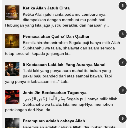
Ketika Allah Jatuh Cinta
Ketika Allah jatuh cinta pada mu cemburu nya
ditampakkan dengan membuat mu patah hati
Hubungan yang kita jaga justru berakhir, dan harapan y...
Permasalahan Qadha' Dan Qadhar
Bismillahirrahmanirrahim Segala puji hanya milik Allah
Subhanahu wa ta'ala, shalawat dan salam semoga
tetap tercurah kepada junjungan ki...
5 Kebiasaan Laki-laki Yang Auranya Mahal
"Laki-laki yang punya aura mahal itu bukan yang
pakai baju branded dari atas sampai bawah. Tapi
yang punya 5 kebiasaan ini..." Lak...
Jenis Jin Berdasarkan Tugasnya
بِسْمِ اللَّهِ الرَّحْمَنِ الرَّحِيمِ Segala puji hanya milik Allah
Subhanahu wa ta’ala, kita memuji-Nya, memohon
pertolongan dari-Nya, da...
Perempuan adalah cahaya Allah
Perempuan adalah cahaya Allah. dia bukan dicintai