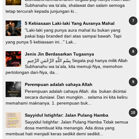
Subhanahu wa ta'ala, shalawat dan salam semoga
tetap tercurah kepada junjungan ki...
5 Kebiasaan Laki-laki Yang Auranya Mahal
"Laki-laki yang punya aura mahal itu bukan yang
pakai baju branded dari atas sampai bawah. Tapi
yang punya 5 kebiasaan ini..." Lak...
Jenis Jin Berdasarkan Tugasnya
بِسْمِ اللَّهِ الرَّحْمَنِ الرَّحِيمِ Segala puji hanya milik Allah
Subhanahu wa ta’ala, kita memuji-Nya, memohon
pertolongan dari-Nya, da...
Perempuan adalah cahaya Allah
Perempuan adalah cahaya Allah. dia bukan dicintai
secara duniawi. Dan mungkin... selama ini kita keliru
memahami maknanya. 1. perempuan buk...
Sayyidul Istighfar: Jalan Pulang Hamba
Sayyidul Istighfar: Jalan Pulang Hamba Tidak semua
dosa membuat kita menangis. Ada dosa yang
membuat hati menjadi keras sedikit demi sedikit...