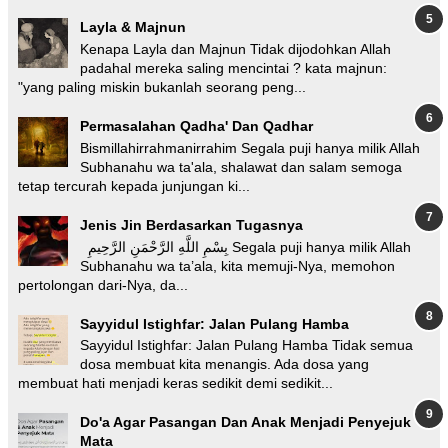
Layla & Majnun
Kenapa Layla dan Majnun Tidak dijodohkan Allah
padahal mereka saling mencintai ? kata majnun:
"yang paling miskin bukanlah seorang peng...
Permasalahan Qadha' Dan Qadhar
Bismillahirrahmanirrahim Segala puji hanya milik Allah
Subhanahu wa ta'ala, shalawat dan salam semoga
tetap tercurah kepada junjungan ki...
Jenis Jin Berdasarkan Tugasnya
بِسْمِ اللَّهِ الرَّحْمَنِ الرَّحِيمِ Segala puji hanya milik Allah
Subhanahu wa ta’ala, kita memuji-Nya, memohon
pertolongan dari-Nya, da...
Sayyidul Istighfar: Jalan Pulang Hamba
Sayyidul Istighfar: Jalan Pulang Hamba Tidak semua
dosa membuat kita menangis. Ada dosa yang
membuat hati menjadi keras sedikit demi sedikit...
Do'a Agar Pasangan Dan Anak Menjadi Penyejuk
Mata