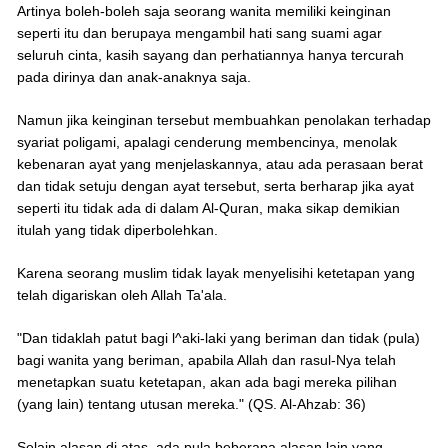
Artinya boleh-boleh saja seorang wanita memiliki keinginan
seperti itu dan berupaya mengambil hati sang suami agar
seluruh cinta, kasih sayang dan perhatiannya hanya tercurah
pada dirinya dan anak-anaknya saja.
Namun jika keinginan tersebut membuahkan penolakan terhadap
syariat poligami, apalagi cenderung membencinya, menolak
kebenaran ayat yang menjelaskannya, atau ada perasaan berat
dan tidak setuju dengan ayat tersebut, serta berharap jika ayat
seperti itu tidak ada di dalam Al-Quran, maka sikap demikian
itulah yang tidak diperbolehkan.
Karena seorang muslim tidak layak menyelisihi ketetapan yang
telah digariskan oleh Allah Ta'ala.
"Dan tidaklah patut bagi l^aki-laki yang beriman dan tidak (pula)
bagi wanita yang beriman, apabila Allah dan rasul-Nya telah
menetapkan suatu ketetapan, akan ada bagi mereka pilihan
(yang lain) tentang utusan mereka." (QS. Al-Ahzab: 36)
Selain alasan di atas, ada pula beberapa alasan lain yang