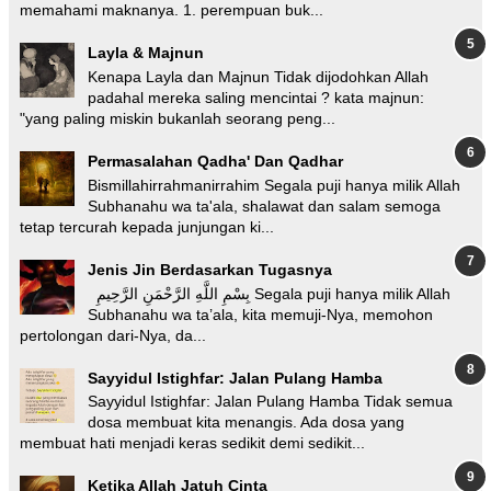
memahami maknanya. 1. perempuan buk...
Layla & Majnun
Kenapa Layla dan Majnun Tidak dijodohkan Allah
padahal mereka saling mencintai ? kata majnun:
"yang paling miskin bukanlah seorang peng...
Permasalahan Qadha' Dan Qadhar
Bismillahirrahmanirrahim Segala puji hanya milik Allah
Subhanahu wa ta'ala, shalawat dan salam semoga
tetap tercurah kepada junjungan ki...
Jenis Jin Berdasarkan Tugasnya
بِسْمِ اللَّهِ الرَّحْمَنِ الرَّحِيمِ Segala puji hanya milik Allah
Subhanahu wa ta’ala, kita memuji-Nya, memohon
pertolongan dari-Nya, da...
Sayyidul Istighfar: Jalan Pulang Hamba
Sayyidul Istighfar: Jalan Pulang Hamba Tidak semua
dosa membuat kita menangis. Ada dosa yang
membuat hati menjadi keras sedikit demi sedikit...
Ketika Allah Jatuh Cinta