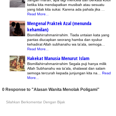
Jangan marah, apa lagi mencela dan berkata kotor
ketika kita mendapatkan musibah atau sesuatu
yang tidak kita sukai. Karena ada pahala jika …
Read More...
Mengenal Praktek Azal (menunda
kehamilan)
Bismillahirrahmanirrahim. Tiada untaian kata yang
pantas diucapkan seorang hamba dan syukur
kehadirat Allah subhanahu wa ta'ala, semoga…
Read More...
Hakekat Manusia Menurut Islam
Bismillahirrahmanirrahim Segala puji hanya milik
Allah Subhanahu wa ta'ala, shalawat dan salam
semoga tercurah kepada junjungan kita na…
Read
More...
0 Response to "Alasan Wanita Menolak Poligami"
Silahkan Berkomentar Dengan Bijak